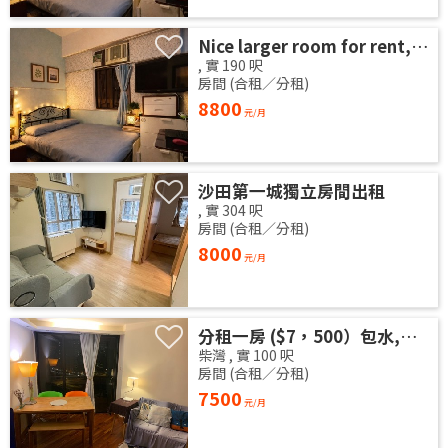
Nice larger room for rent, no commission, convenient transportation 3 minutes from Waterlooroad MTR station. .
,
實
190
呎
房間 (合租／分租)
8800
元/月
沙田第一城獨立房間出租
,
實
304
呎
房間 (合租／分租)
8000
元/月
分租一房 ($7，500）包水,電 和 wifi
柴灣
,
實
100
呎
房間 (合租／分租)
7500
元/月