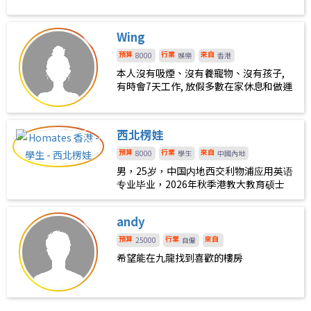
Wing
預算
行業
來自
8000
娛樂
香港
本人沒有吸煙、沒有養寵物、沒有孩子,
有時會7天工作, 放假多數在家休息和做運
動
西北楞娃
預算
行業
來自
8000
學生
中國內地
男，25岁，中国内地西交利物浦应用英语
专业毕业，2026年秋季港教大教育硕士
专业即将入学，希望与志同道合的朋友一
块合租，地点最好在大埔中心或太和周
andy
边。本人性格平和，爱好音乐和健身，边
界感非常强，乐于助人，因此，如有信得
預算
行業
來自
25000
自僱
过的女生，本人也愿与其合租，但更倾向
希望能在九龍找到喜歡的樓房
与男生合租。目前，本人在一些租房平台
上已联系了一些房源，但大多需要整租，
价格较高，本人无力承担，故需潜在合租
伙伴与我分摊租金。