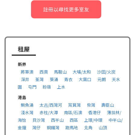
註冊以尋找更多室友
租屋
新界
將軍澳
西貢
馬鞍山
大埔/太和
沙田/火炭
深井
荃灣
葵涌
青衣
大窩口
元朗
天水
圍
屯門
粉嶺
上水
港島
鰂魚涌
太古/西灣河
筲箕灣
柴灣
壽臣山
淺水灣
赤柱/大潭
南區/石澳
香港仔
薄扶林/
海怡
貝沙灣
西半山
西區
上環/中環
中半山/
金鐘
灣仔
銅鑼灣
跑馬地
北角
山頂