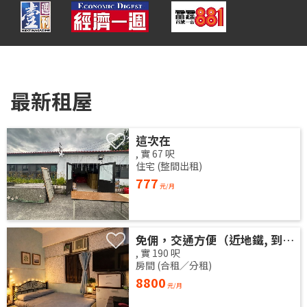
最新租屋
這次在
,
實
67
呎
住宅 (整間出租)
777
元/月
免佣，交通方便（近地鐵, 到地鐵站3分鐘，地鐵站到港島金鐘5分鐘），新净高層大厦，安静光猛大房分租!
,
實
190
呎
房間 (合租／分租)
8800
元/月