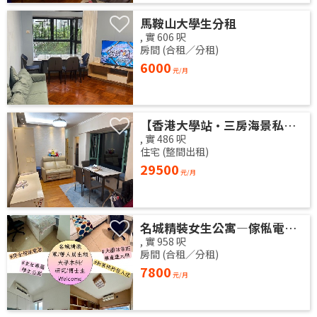
馬鞍山大學生分租
,
實
606
呎
房間 (合租／分租)
6000
元/月
【香港大學站•三房海景私宅】高層山海雙景 港大近在咫尺 即住配置 免佣業主盤
,
實
486
呎
住宅 (整間出租)
29500
元/月
名城精裝女生公寓—傢俬電器高質齊全 拎包即入住 (業主自放無佣)
,
實
958
呎
房間 (合租／分租)
7800
元/月