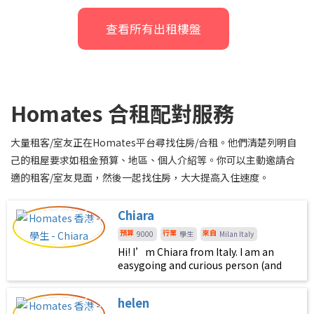
查看所有出租樓盤
Homates 合租配對服務
大量租客/室友正在Homates平台尋找住房/合租。他們清楚列明自
己的租屋要求如租金預算、地區、個人介紹等。你可以主動邀請合
適的租客/室友見面，然後一起找住房，大大提高入住速度。
Chiara
預算
行業
來自
9000
學生
Milan Italy
Hi! I’m Chiara from Italy. I am an
easygoing and curious person (and
very chill). I’d love to live with
someone who enjoys keeping the
helen
house comfortable, clean, and