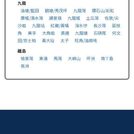
九龍
油塘/藍田
觀塘/秀茂坪
九龍灣
鑽石山/彩虹
康城/清水灣
調景嶺
九龍城
土瓜灣
佐敦/尖
沙咀
九龍站
紅磡/黃埔
深水埗
長沙灣
荔枝
角
美孚
大角咀
奧運
九龍塘
石硤尾
何文
田/京士柏
黃大仙
太子
旺角/油麻地
離島
愉景灣
東涌
馬灣
大嶼山
坪洲
南丫島
長洲