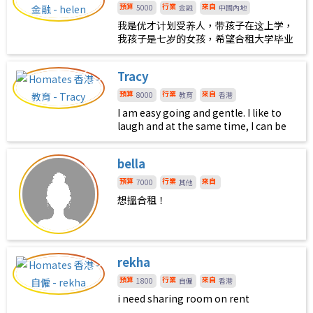
peaceful. I’d be down for the
預算
行業
來自
5000
金融
中國內地
occasional dinner, weekend
我是优才计划受养人，带孩子在这上学，
adventure or exploring the city
我孩子是七岁的女孩，希望合租大学毕业
together. I also appreciate having our
以上，正常班女生，不养宠物，不吸烟无
own routines and personal space ;)
不良嗜好
Tracy
預算
行業
來自
8000
教育
香港
I am easy going and gentle. I like to
laugh and at the same time, I can be
very quite. I am very tidy and
organized.
bella
預算
行業
來自
7000
其他
想搵合租！
rekha
預算
行業
來自
1800
自僱
香港
i need sharing room on rent