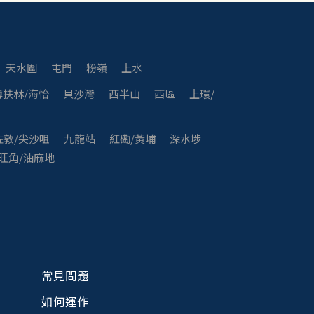
天水圍
屯門
粉嶺
上水
薄扶林/海怡
貝沙灣
西半山
西區
上環/
佐敦/尖沙咀
九龍站
紅磡/黃埔
深水埗
旺角/油麻地
常見問題
如何運作