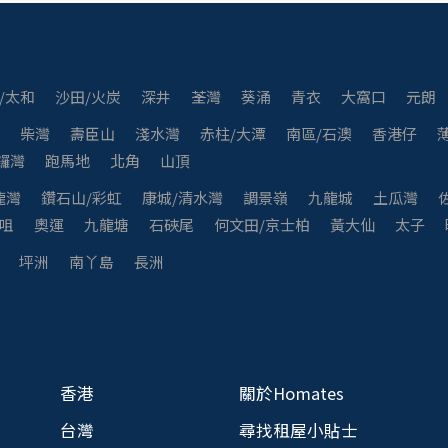
/太和
沙田/火炭
深井
荃灣
葵涌
青衣
大窩口
元朗
灣
柴灣
壽臣山
淺水灣
赤柱/大潭
南區/石澳
香港仔
鑼灣
跑馬地
北角
山頂
龍灣
鑽石山/彩虹
康城/清水灣
調景嶺
九龍城
土瓜灣
咀
奧運
九龍塘
石硤尾
何文田/京士柏
黃大仙
太子
坪洲
南丫島
長洲
香港
關於Homates
台灣
尋找租屋小貼士