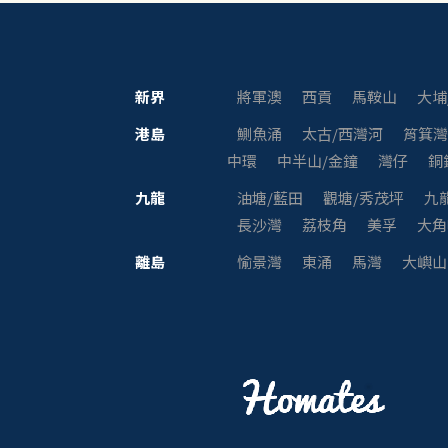
新界
將軍澳
西貢
馬鞍山
大埔
港島
鰂魚涌
太古/西灣河
筲箕
中環
中半山/金鐘
灣仔
銅
九龍
油塘/藍田
觀塘/秀茂坪
九
長沙灣
荔枝角
美孚
大角
離島
愉景灣
東涌
馬灣
大嶼山