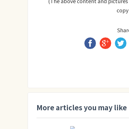
(The above content and pictures a
copyr
Share
More articles you may like