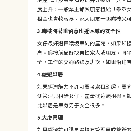
度上升，一般業主都較願意租給「乖乖
租金也會較容易。家人朋友一起睇樓又可
3.睇樓時著重留意附近區域的安全性
女仔最好選擇環境單純的屋苑，如果睇
高。睇樓前最好找男性家人或朋友，將
全，工作的交通路線及班次，如果沿途有
4.嚴選鄰居
如果經濟能力不許可要考慮租劏房，要
便管理只租給女仔，盡量找這類租盤。
比鄰居是單身男子安全很多。
5.大廈管理
如果經濟許可還是選擇有管理員或警衛