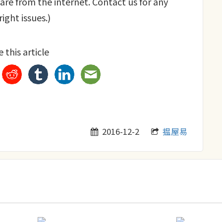
re from the internet. Contact us for any
ight issues.)
 this article
2016-12-2
揾屋易