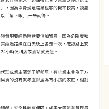
女」，因為單身漢是職業租客的機率較高，談攏
以「幫下眼」,一舉兩得。
樓時發現要經過暗巷要倍加留意，因為危險度較
平常經過路線在白天晚上各走一次，確認路上安
24小時便利店或油站就更佳。
向代理或業主清楚了解鄰居，有些業主會為了方
如果真的沒有就考慮鄰居為有小孩的家庭，相對
的租盤，安全性較有保障。如果大廈沒有管理員