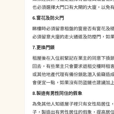
也必須選擇大門口有大閘的大廈，以免
6.窗花及防火門
睇樓時必須留意租盤的窗是否有窗花及
必須留意大廈的走火通道及防煙門，如
7.更換門鎖
租屋後在入住前緊記在業主的同意下換
回去，有些業主只會要求退租交樓時租
或其他地產代理有備份鎖匙潛入偷竊造
會便宜一點，如果沒有防盜鏈也建議加
8.製造有男性同住的假象
為免其他人知道屋子裡只有女性局居住
子，製造出有男性居住的假象，提高居