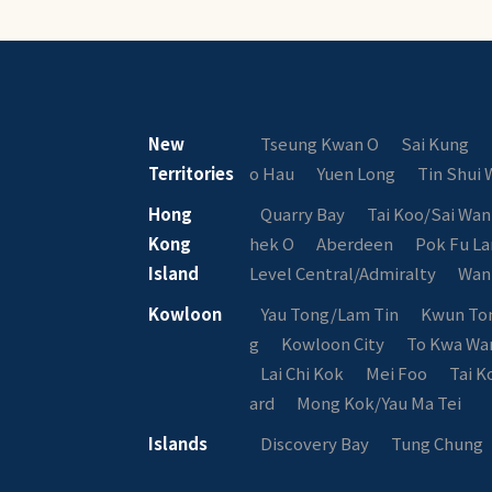
New
Tseung Kwan O
Sai Kung
Territories
o Hau
Yuen Long
Tin Shui 
Hong
Quarry Bay
Tai Koo/Sai Wa
Kong
hek O
Aberdeen
Pok Fu L
Island
Level Central/Admiralty
Wan
Kowloon
Yau Tong/Lam Tin
Kwun To
g
Kowloon City
To Kwa Wa
Lai Chi Kok
Mei Foo
Tai K
ard
Mong Kok/Yau Ma Tei
Islands
Discovery Bay
Tung Chung