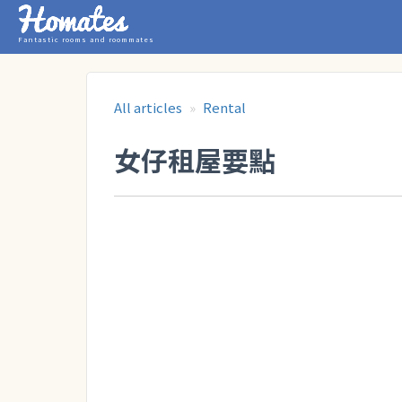
Fantastic rooms and roommates
All articles
Rental
女仔租屋要點