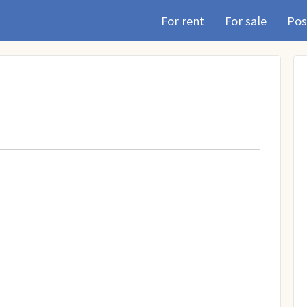
For rent
For sale
Pos