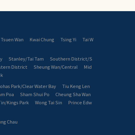
Tsuen Wan
Kwai Chung
Tsing Yi
Tai W
ay
Stanley/Tai Tam
Southern District/S
tern District
Sheung Wan/Central
Mid
ak
ohas Park/Clear Water Bay
Tiu Keng Len
am Poa
Sham Shui Po
Cheung Sha Wan
in/Kings Park
Wong Tai Sin
Prince Edw
ng Chau