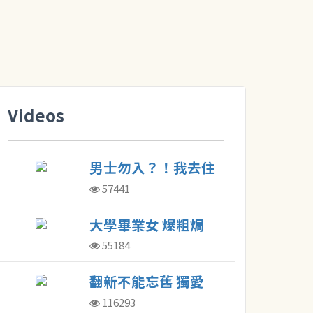
Videos
男士勿入？！我去住
了東京最棒的膠囊旅
57441
館！
大學畢業女 爆粗焗
住劏房
55184
翻新不能忘舊 獨愛
老區街坊人情味
116293