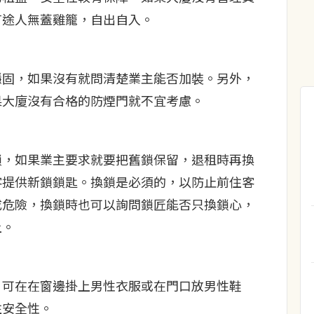
有途人無蓋雞籠，自出自入。
穩固，如果沒有就問清楚業主能否加裝。另外，
果大廈沒有合格的防煙門就不宜考慮。
鎖，如果業主要求就要把舊鎖保留，退租時再換
客提供新鎖鎖匙。換鎖是必須的，以防止前住客
成危險，換鎖時也可以詢問鎖匠能否只換鎖心，
上。
，可在在窗邊掛上男性衣服或在門口放男性鞋
住安全性。