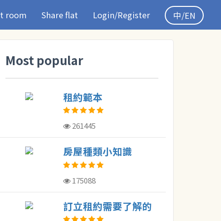
t room
Share flat
Login/Register
中/EN
Most popular
租約範本
261445
房屋種類小知識
175088
訂立租約需要了解的
概念