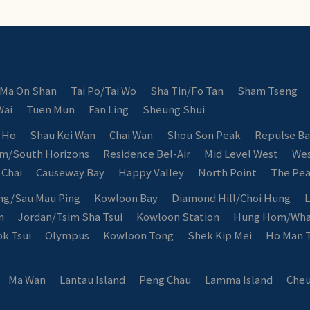
Ma On Shan
Tai Po/Tai Wo
Sha Tin/Fo Tan
Sham Tseng
Wai
Tuen Mun
Fan Ling
Sheung Shui
n Ho
Shau Kei Wan
Chai Wan
Shou Son Peak
Repulse B
am/South Horizons
Residence Bel-Air
Mid Level West
Wes
 Chai
Causeway Bay
Happy Valley
North Point
The Pe
ng/Sau Mau Ping
Kowloon Bay
Diamond Hill/Choi Hung
L
n
Jordan/Tsim Sha Tsui
Kowloon Station
Hung Hom/Wh
ok Tsui
Olympus
Kowloon Tong
Shek Kip Mei
Ho Man T
Ma Wan
Lantau Island
Peng Chau
Lamma Island
Cheu