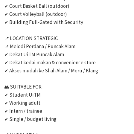
✔ Court Basket Ball (outdoor)

✔ Court Volleyball (outdoor)

✔ Building Full-Gated with Security

📍 LOCATION STRATEGIC

📌 Melodi Perdana / Puncak Alam

✔ Dekat UiTM Puncak Alam

✔ Dekat kedai makan & convenience store

✔ Akses mudah ke Shah Alam / Meru / Klang

👥 SUITABLE FOR:

✔ Student UiTM

✔ Working adult

✔ Intern / trainee

✔ Single / budget living
