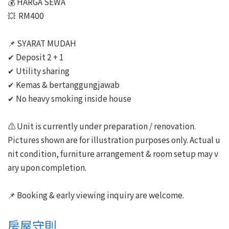
💰 HARGA SEWA

💥  RM400

📌 SYARAT MUDAH

✔ Deposit 2 + 1

✔ Utility sharing

✔ Kemas & bertanggungjawab

✔ No heavy smoking inside house

⚠️ Unit is currently under preparation / renovation.

Pictures shown are for illustration purposes only. Actual u
nit condition, furniture arrangement & room setup may v
ary upon completion.

📌 Booking & early viewing inquiry are welcome.
房屋守則