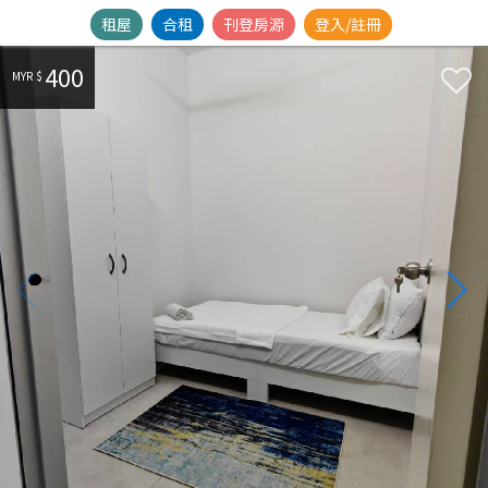
租屋
合租
刊登房源
登入/註冊
400
MYR $