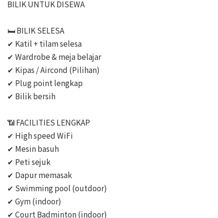
BILIK UNTUK DISEWA

🛏️ BILIK SELESA 

✔ Katil + tilam selesa

✔ Wardrobe & meja belajar

✔ Kipas / Aircond (Pilihan)

✔ Plug point lengkap

✔ Bilik bersih 

📶 FACILITIES LENGKAP

✔ High speed WiFi

✔ Mesin basuh

✔ Peti sejuk

✔ Dapur memasak

✔ Swimming pool (outdoor)

✔ Gym (indoor)

✔ Court Badminton (indoor)
