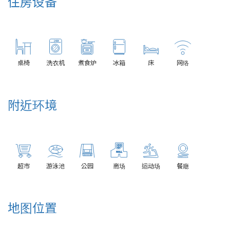
住房设备
桌椅
洗衣机
煮食炉
冰箱
床
网络
附近环境
超市
游泳池
公园
商场
运动场
餐廰
地图位置