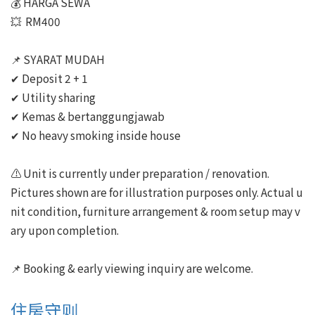
💰 HARGA SEWA

💥  RM400

📌 SYARAT MUDAH

✔ Deposit 2 + 1

✔ Utility sharing

✔ Kemas & bertanggungjawab

✔ No heavy smoking inside house

⚠️ Unit is currently under preparation / renovation.

Pictures shown are for illustration purposes only. Actual u
nit condition, furniture arrangement & room setup may v
ary upon completion.

📌 Booking & early viewing inquiry are welcome.
住房守则