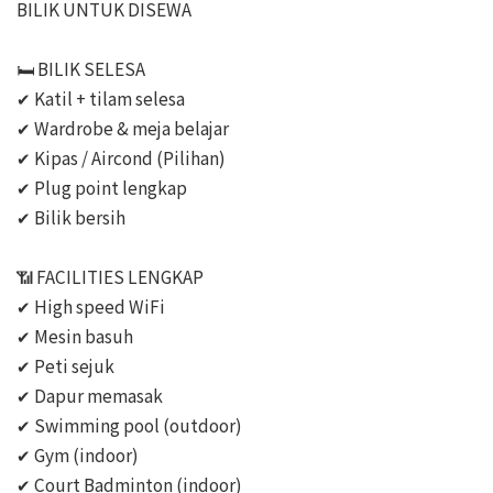
BILIK UNTUK DISEWA

🛏️ BILIK SELESA 

✔ Katil + tilam selesa

✔ Wardrobe & meja belajar

✔ Kipas / Aircond (Pilihan)

✔ Plug point lengkap

✔ Bilik bersih 

📶 FACILITIES LENGKAP

✔ High speed WiFi

✔ Mesin basuh

✔ Peti sejuk

✔ Dapur memasak

✔ Swimming pool (outdoor)

✔ Gym (indoor)

✔ Court Badminton (indoor)
