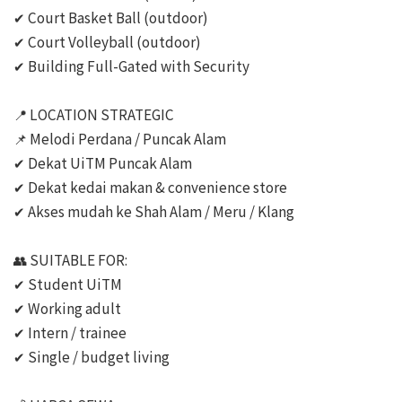
✔ Court Basket Ball (outdoor)

✔ Court Volleyball (outdoor)

✔ Building Full-Gated with Security

📍 LOCATION STRATEGIC

📌 Melodi Perdana / Puncak Alam

✔ Dekat UiTM Puncak Alam

✔ Dekat kedai makan & convenience store

✔ Akses mudah ke Shah Alam / Meru / Klang

👥 SUITABLE FOR:

✔ Student UiTM

✔ Working adult

✔ Intern / trainee

✔ Single / budget living
