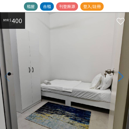
租屋
合租
刊登房源
登入/註冊
400
MYR $