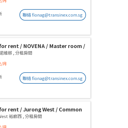
元/月
新
聯絡 fionag@transinex.com.sg
or rent / NOVENA / Master room /
x stay / Available Immediately
a 諾維娜
,
分租房間
元/月
新
聯絡 fionag@transinex.com.sg
or rent / Jurong West / Common
1pax stay / Available Oct 2
 West 裕廊西
,
分租房間
元/月