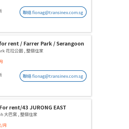
新
聯絡 fionag@transinex.com.sg
or rent / Farrer Park / Serangoon
on room / 1pax stay / Available
 Park 花拉公園
,
整個住家
/月
新
聯絡 fionag@transinex.com.sg
For rent/43 JURONG EAST
E 1, PARC OASIS BLK HIBISCUS
yoh 大巴窯
,
整個住家
Road/commen /for 1pax/
元/月
ble Immediate