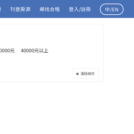
樓
刊登房源
尋找合租
登入/註冊
中/EN
40000元
40000元以上
清除條件