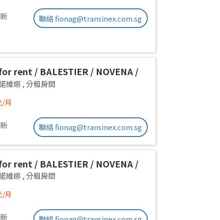
更新
聯絡 fionag@transinex.com.sg
or rent / BALESTIER / NOVENA /
 room / 1pax stay / Available
a 諾維娜
,
分租房間
iate
元/月
更新
聯絡 fionag@transinex.com.sg
or rent / BALESTIER / NOVENA /
 room / 1pax stay / Available
a 諾維娜
,
分租房間
iate
元/月
更新
聯絡 fionag@transinex.com.sg