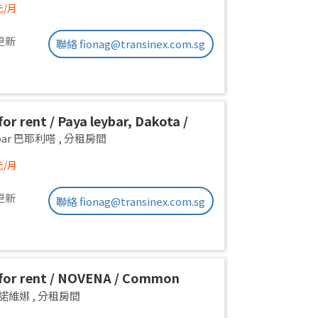
元/月
更新
聯絡 fionag@transinex.com.sg
or rent / Paya leybar, Dakota /
 room / 1pax stay / Available 2
ebar 巴耶利嗒
,
分租房間
元/月
更新
聯絡 fionag@transinex.com.sg
for rent / NOVENA / Common
1pax stay / Available Sept 2
a 諾維娜
,
分租房間