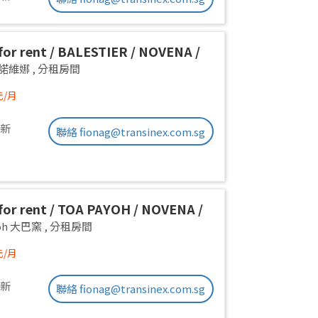
or rent / BALESTIER / NOVENA /
 room / 1pax stay / Available
a 諾維娜
,
分租房間
iate
元/月
更新
聯絡 fionag@transinex.com.sg
or rent / TOA PAYOH / NOVENA /
 room / 1pax stay / Available
yoh 大巴窯
,
分租房間
iate
元/月
更新
聯絡 fionag@transinex.com.sg