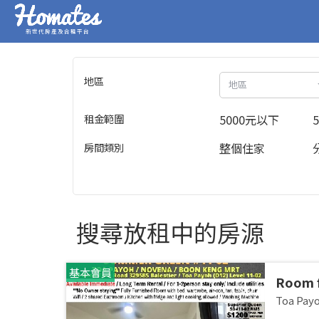
新世代房產及合租平台
地區
地區
租金範圍
5000元以下
房間類別
整個住家
搜尋放租中的房源
基本會員
Room 
room/1
Toa Pa