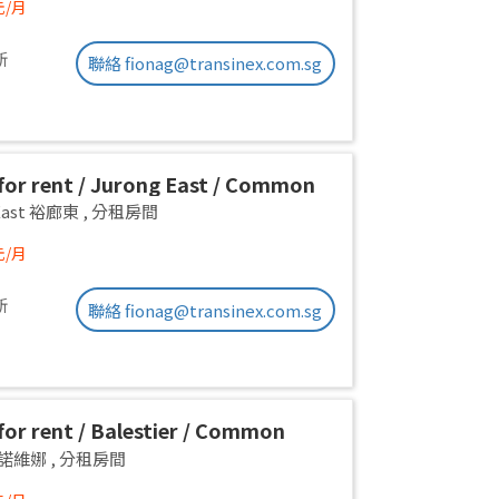
元/月
新
聯絡 fionag@transinex.com.sg
or rent / Jurong East / Common
1pax stay / Available 2 Sept
 East 裕廊東
,
分租房間
元/月
新
聯絡 fionag@transinex.com.sg
or rent / Balestier / Common
 1pax stay / Available Immediately
a 諾維娜
,
分租房間