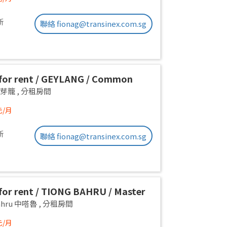
新
聯絡 fionag@transinex.com.sg
or rent / GEYLANG / Common
 1pax stay / Available Immediately
g 芽籠
,
分租房間
元/月
新
聯絡 fionag@transinex.com.sg
or rent / TIONG BAHRU / Master
 1pax stay / Available 17 August
Bahru 中嗒魯
,
分租房間
元/月