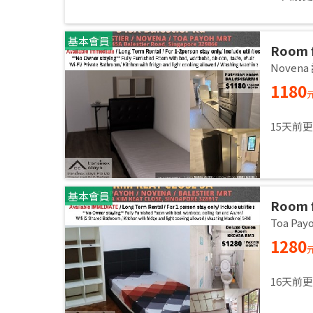
基本會員
Room f
Common
Noven
immed
1180
15天前
基本會員
Room f
Common
Toa Pa
immed
1280
16天前