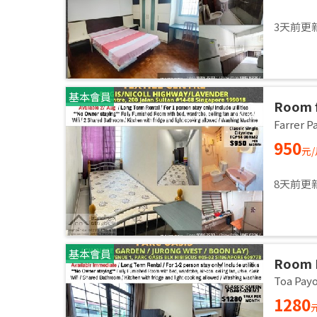
3天前更
基本會員
Room f
/ Comm
Farrer
27 Aug
950
元
8天前更
基本會員
Room 
AVENU
Toa Pa
60977 
1280
Availa