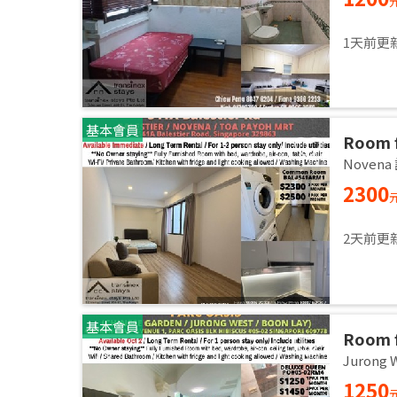
1天前更
基本會員
Room f
2,3 pa
Noven
2300
2天前更
基本會員
Room f
room / 
Jurong
1250