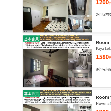
1200
2小時前
基本會員
Room f
Master
Paya L
Sept
1580
8小時前
基本會員
Room 
room / 
Noven