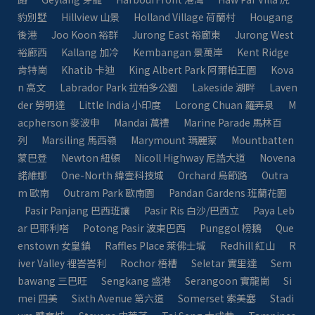
豹別墅
Hillview 山景
Holland Village 荷蘭村
Hougang
後港
Joo Koon 裕群
Jurong East 裕廊東
Jurong West
裕廊西
Kallang 加冷
Kembangan 景萬岸
Kent Ridge
肯特崗
Khatib 卡迪
King Albert Park 阿爾柏王園
Kova
n 高文
Labrador Park 拉柏多公園
Lakeside 湖畔
Laven
der 勞明達
Little India 小印度
Lorong Chuan 羅弄泉
M
acpherson 麥波申
Mandai 萬禮
Marine Parade 馬林百
列
Marsiling 馬西嶺
Marymount 瑪麗蒙
Mountbatten
蒙巴登
Newton 紐頓
Nicoll Highway 尼誥大道
Novena
諾維娜
One-North 緯壹科技城
Orchard 烏節路
Outra
m 歐南
Outram Park 歐南園
Pandan Gardens 班蘭花園
Pasir Panjang 巴西班讓
Pasir Ris 白沙/巴西立
Paya Leb
ar 巴耶利嗒
Potong Pasir 波東巴西
Punggol 榜鵝
Que
enstown 女皇鎮
Raffles Place 萊佛士城
Redhill 紅山
R
iver Valley 裡峇峇利
Rochor 梧槽
Seletar 實里達
Sem
bawang 三巴旺
Sengkang 盛港
Serangoon 實龍崗
Si
mei 四美
Sixth Avenue 第六道
Somerset 索美塞
Stadi