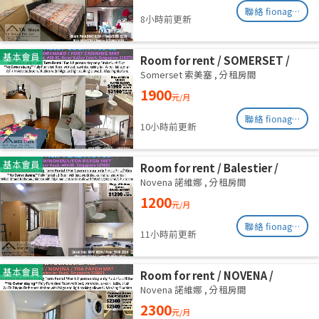
聯絡 fionag@transinex.com.sg
8小時前更新
基本會員
Room for rent / SOMERSET /
Master room / 1, 2 pax stay /
Somerset 索美塞
,
分租房間
Available Aug 11
1900
元/月
聯絡 fionag@transinex.com.sg
10小時前更新
基本會員
Room for rent / Balestier /
Common room / 1pax stay /
Novena 諾維娜
,
分租房間
Available Immediately
1200
元/月
聯絡 fionag@transinex.com.sg
11小時前更新
基本會員
Room for rent / NOVENA /
Master room / 2,3 pax stay /
Novena 諾維娜
,
分租房間
Available Immediately
2300
元/月