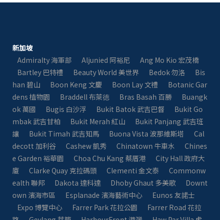
新加坡
Admiralty 海軍部
Aljunied 阿裕尼
Ang Mo Kio 宏茂橋
Bartley 巴特禮
Beauty World 美世界
Bedok 勿洛
Bis
han 碧山
Boon Keng 文慶
Boon Lay 文禮
Botanic Gar
dens 植物園
Braddell 布萊徳
Bras Basah 百勝
Buangk
ok 萬國
Bugis 白沙浮
Bukit Batok 武吉巴督
Bukit Go
mbak 武吉甘柏
Bukit Merah 紅山
Bukit Panjang 武吉班
讓
Bukit Timah 武吉知馬
Buona Vista 波那維斯塔
Cal
decott 加利谷
Cashew 凱秀
Chinatown 牛車水
Chines
e Garden 裕華園
Choa Chu Kang 蔡厝港
City Hall 政府大
廈
Clarke Quay 克拉碼頭
Clementi 金文泰​​
Commonw
ealth 聯邦
Dakota 達科達
Dhoby Ghaut 多美歌
Downt
own 濱海市區
Esplanade 濱海藝術中心
Eunos 友諾士
Expo 博覽中心
Farrer Park 花拉公園
Farrer Road 花拉
路
Geylang 芽籠
HarbourFront 港灣
Haw Par Villa 虎