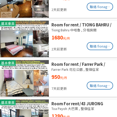
聯絡 fionag@transinex.com.sg
2天前更新
基本會員
Room for rent / TIONG BAHRU /
Master room / 1pax stay /
Tiong Bahru 中嗒魯
,
分租房間
Available 17 August
1680
元/月
聯絡 fionag@transinex.com.sg
2天前更新
基本會員
Room for rent / Farrer Park /
Serangoon / Common room /
Farrer Park 花拉公園
,
整個住家
1pax stay / Available 27 Aug
950
元/月
聯絡 fionag@transinex.com.sg
7天前更新
基本會員
Room For rent/43 JURONG
EAST AVENUE 1, PARC OASIS
Toa Payoh 大巴窯
,
整個住家
BLK HIBISCUS 60977
1280
元/月