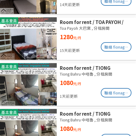
聯絡 fionag@transinex.com.sg
14天前更新
基本會員
Room for rent / TOA PAYOH /
NOVENA / Common room / 1pax
Toa Payoh 大巴窯
,
分租房間
stay / Available immediate
1280
元/月
聯絡 fionag@transinex.com.sg
15天前更新
基本會員
Room for rent / TIONG
BAHRU/HAVELOCK / Common
Tiong Bahru 中嗒魯
,
分租房間
room / 1pax stay / Available 13
1080
元/月
August
聯絡 fionag@transinex.com.sg
1天前更新
基本會員
Room for rent / TIONG
BAHRU/HAVELOCK / Common
Tiong Bahru 中嗒魯
,
分租房間
room / 1pax stay / Available 6
1080
元/月
August