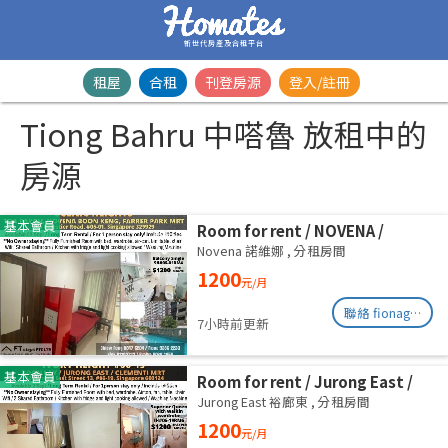
新世代房產及合租平台
租屋
合租
刊登房源
登入/註冊
Tiong Bahru 中嗒魯 放租中的
房源
基本會員
Room for rent / NOVENA /
Common room / 1pax stay /
Novena 諾維娜
,
分租房間
Available Sept 2
1200
元/月
聯絡 fionag@transinex.com.sg
7小時前更新
基本會員
Room for rent / Jurong East /
Common room / 1pax stay /
Jurong East 裕廊東
,
分租房間
Available 2 Sept
1200
元/月