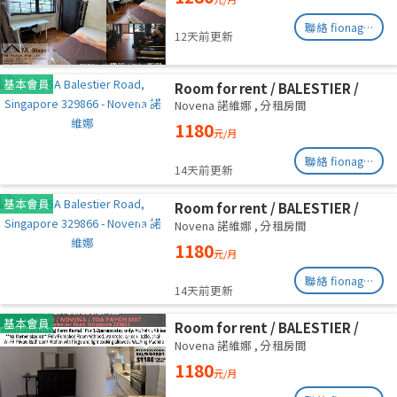
Road/commen /for 1pax/
Available Immediate
聯絡 fionag@transinex.com.sg
12天前更新
基本會員
Room for rent / BALESTIER /
NOVENA / Common room / 1pax
Novena 諾維娜
,
分租房間
stay / Available immediate
1180
元/月
聯絡 fionag@transinex.com.sg
14天前更新
基本會員
Room for rent / BALESTIER /
NOVENA / Common room / 1pax
Novena 諾維娜
,
分租房間
stay / Available immediate
1180
元/月
聯絡 fionag@transinex.com.sg
14天前更新
基本會員
Room for rent / BALESTIER /
NOVENA / Common room / 1pax
Novena 諾維娜
,
分租房間
stay / Available immediate
1180
元/月