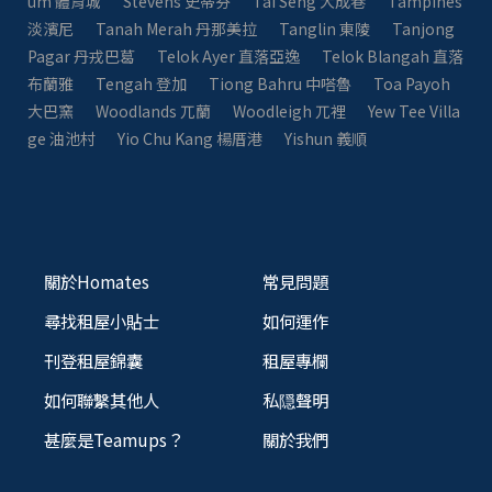
um 體育城
Stevens 史蒂芬
Tai Seng 大成巷
Tampines
淡濱尼
Tanah Merah 丹那美拉
Tanglin 東陵
Tanjong
Pagar 丹戎巴葛
Telok Ayer 直落亞逸
Telok Blangah 直落
布蘭雅
Tengah 登加
Tiong Bahru 中嗒魯
Toa Payoh
大巴窯
Woodlands 兀蘭
Woodleigh 兀裡
Yew Tee Villa
ge 油池村
Yio Chu Kang 楊厝港
Yishun 義順
關於Homates
常見問題
尋找租屋小貼士
如何運作
刊登租屋錦囊
租屋專欄
如何聯繫其他人
私隠聲明
甚麼是Teamups？
關於我們