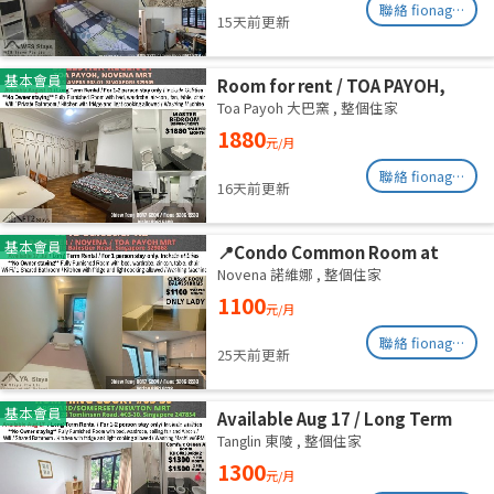
聯絡 fionag@transinex.com.sg
15天前更新
基本會員
Room for rent / TOA PAYOH,
NOVENA MRT / Master room /
Toa Payoh 大巴窯
,
整個住家
1pax stay / Available August 31
1880
元/月
聯絡 fionag@transinex.com.sg
16天前更新
基本會員
📍Condo Common Room at
Balestier - Available 17 Jul
Novena 諾維娜
,
整個住家
1100
元/月
聯絡 fionag@transinex.com.sg
25天前更新
基本會員
Available Aug 17 / Long Term
Rental / For 1-2 person stay
Tanglin 東陵
,
整個住家
only / Include utilities
1300
元/月