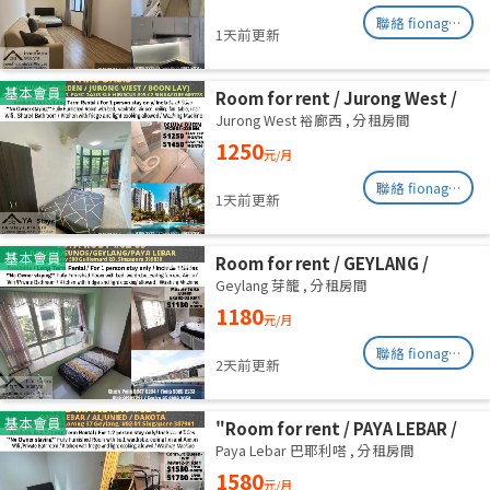
聯絡 fionag@transinex.com.sg
1天前更新
基本會員
Room for rent / Jurong West /
Common room / 1pax stay /
Jurong West 裕廊西
,
分租房間
Available Oct 2
1250
元/月
聯絡 fionag@transinex.com.sg
1天前更新
基本會員
Room for rent / GEYLANG /
Common room / 1pax stay /
Geylang 芽籠
,
分租房間
Available Immediately
1180
元/月
聯絡 fionag@transinex.com.sg
2天前更新
基本會員
"Room for rent / PAYA LEBAR /
Master room / 1pax stay /
Paya Lebar 巴耶利嗒
,
分租房間
Available 2 Aug
1580
元/月