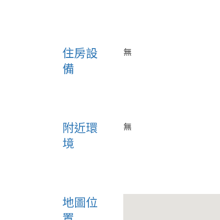
住房設
無
備
附近環
無
境
地圖位
置