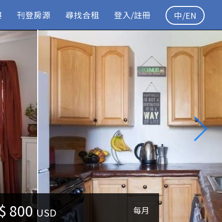
樓
刊登房源
尋找合租
登入/註冊
中/EN
$
800
每月
USD