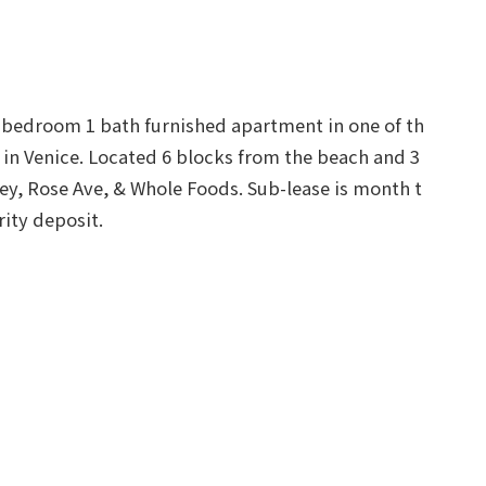
bedroom 1 bath furnished apartment in one of th
in Venice. Located 6 blocks from the beach and 3 
y, Rose Ave, & Whole Foods. Sub-lease is month t
ity deposit.