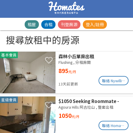
新世代房產及合租平台
租屋
合租
刊登房源
登入/註冊
搜尋放租中的房源
基本會員
森林小丘單房出租
Flushing
,
分租房間
895
元/月
聯絡 Nywilliam
13天前更新
星級會員
$1050 Seeking Roommate -
Spacious 2 bed/2 bath
Agoura Hills 阿古拉山
,
整套出租
available ASAP!
1050
元/月
聯絡 Homates