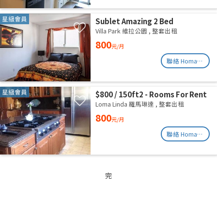
星級會員
Sublet Amazing 2 Bed
Apartment in Venice (Rose and
Villa Park 維拉公園
,
整套出租
6th Ave)
800
元/月
聯絡 Homates
星級會員
$800 / 150ft2 - Rooms For Rent
near CSUN (Northridge)
Loma Linda 羅馬琳達
,
整套出租
800
元/月
聯絡 Homates
完