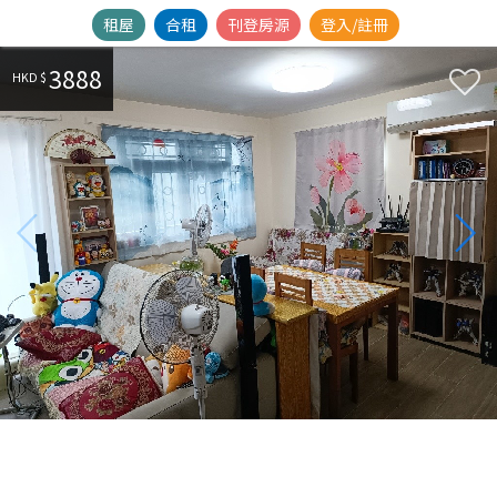
租屋
合租
刊登房源
登入/註冊
3888
HKD $