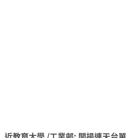
近教育大學 /工業邨: 開揚連天台單