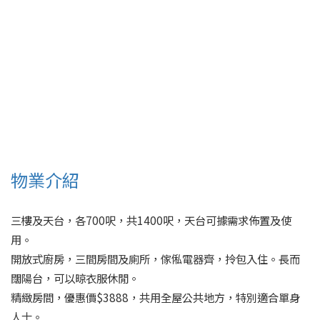
物業介紹
三樓及天台，各700呎，共1400呎，天台可據需求佈置及使
用。 

開放式廚房，三間房間及廁所，傢俬電器齊，拎包入住。長而
闊陽台，可以晾衣服休閒。 

精緻房間，優惠價$3888，共用全屋公共地方，特別適合單身
人士。
