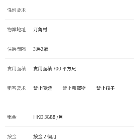
性別要求
物業地址
汀角村
住房間隔
3
房2廳
實用面積
實用面積
700
平方尺
租客要求
禁止吸煙
禁止養寵物
禁止孩子
租金
HKD 3888 /月
按金
按金 2 個月