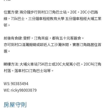
位置方便: 兩分鐘步行到村口汀角巴士站。20E，20C小巴路
線，75k巴士，三分鐘車程經教育大學 五分鐘車程經大埔工業
邨。

前後有食肆: 雯軒，汀角茶座，都有五十元客飯食。

亦可到村口淺灘掘蜆或鄰近人工沙灘休閒，實惠汀角路居住首
選。

睇樓方法: 大埔火車站75K巴士或20C大尾篤小巴。20C叫汀角
村落。落車村口汀角巴士站等。

WS: 90385494

WE: ricky98003879
房屋守則