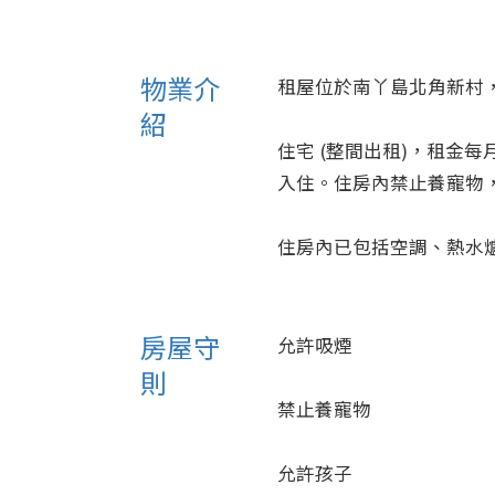
物業介
租屋位於南丫島北角新村，3
紹
住宅 (整間出租)，租金每
入住。住房內禁止養寵物，
住房內已包括空調、熱水
房屋守
允許吸煙
則
禁止養寵物
允許孩子