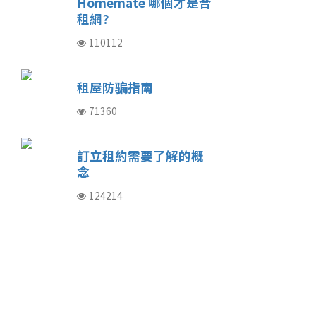
Homemate 哪個才是合
租網?
110112
租屋防骗指南
71360
訂立租約需要了解的概
念
124214