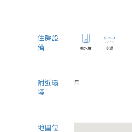
住房設
備
熱水爐
空調
附近環
無
境
地圖位