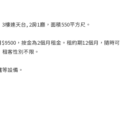
樓連天台, 2房1廳，面積550平方尺。

月$9500，按金為2個月租金。租約期12個月，隨時可
租客性別不限。

爐等設備。