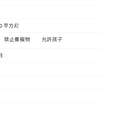
0
平方尺
禁止養寵物
允許孩子
/月