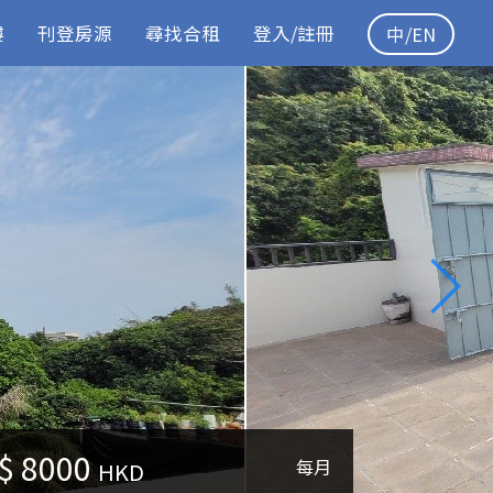
樓
刊登房源
尋找合租
登入/註冊
中/EN
$
8000
每月
HKD