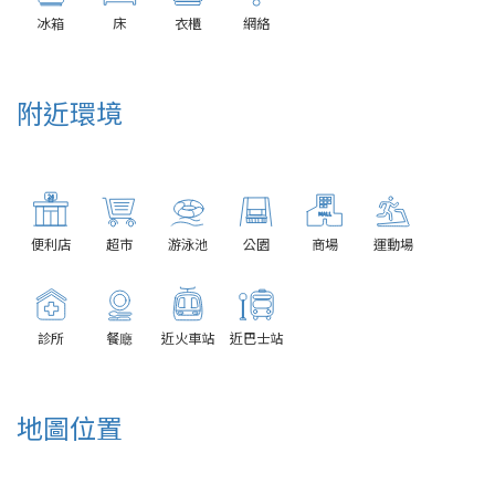
冰箱
床
衣櫃
網絡
附近環境
便利店
超市
游泳池
公園
商場
運動場
診所
餐廰
近火車站
近巴士站
地圖位置