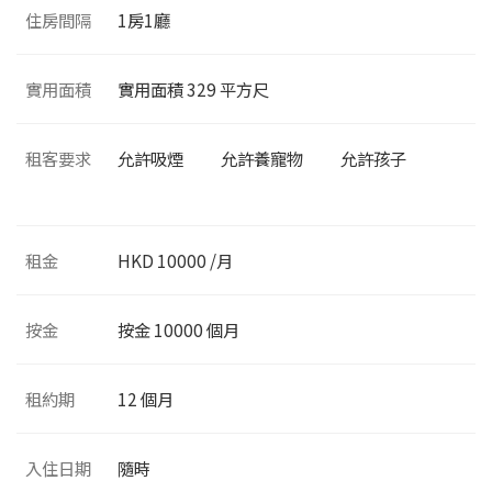
住房間隔
1
房1廳
實用面積
實用面積
329
平方尺
租客要求
允許吸煙
允許養寵物
允許孩子
租金
HKD 10000 /月
按金
按金 10000 個月
租約期
12 個月
入住日期
隨時