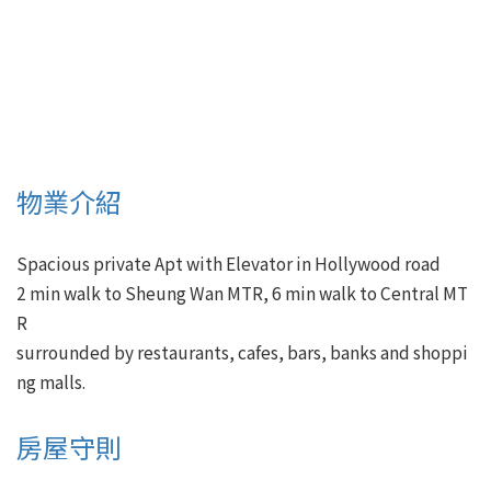
物業介紹
Spacious private Apt with Elevator in Hollywood road

2 min walk to Sheung Wan MTR, 6 min walk to Central MT
R 

surrounded by restaurants, cafes, bars, banks and shoppi
房屋守則