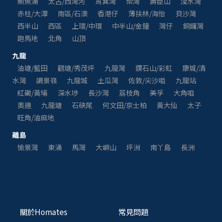
鰂魚涌
太古/西灣河
筲箕灣
柴灣
壽臣山
淺水灣
赤柱/大潭
南區/石澳
香港仔
薄扶林/海怡
貝沙灣
西半山
西區
上環/中環
中半山/金鐘
灣仔
銅鑼灣
跑馬地
北角
山頂
九龍
油塘/藍田
觀塘/秀茂坪
九龍灣
鑽石山/彩虹
康城/清
水灣
調景嶺
九龍城
土瓜灣
佐敦/尖沙咀
九龍站
紅磡/黃埔
深水埗
長沙灣
荔枝角
美孚
大角咀
奧運
九龍塘
石硤尾
何文田/京士柏
黃大仙
太子
旺角/油麻地
離島
愉景灣
東涌
馬灣
大嶼山
坪洲
南丫島
長洲
關於Homates
常見問題