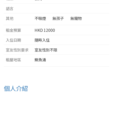
語言
其他
不吸煙
無孩子
無寵物
租金預算
HKD
12000
入住日期
隨時入住
室友性別要求
室友性別不限
租屋地區
鰂魚涌
個人介紹