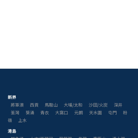
新界
將軍澳
西貢
馬鞍山
大埔/太和
沙田/火炭
深井
荃灣
葵涌
青衣
大窩口
元朗
天水圍
屯門
粉
嶺
上水
港島