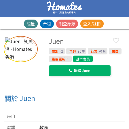
新世代房產及合租平台
租屋
合租
刊登房源
登入/註冊
Juen
性別
女
年齡
30歲
行業
教育
來自
最後更新：
基本會員
聯絡 Juen
關於 Juen
來自
職業
教育