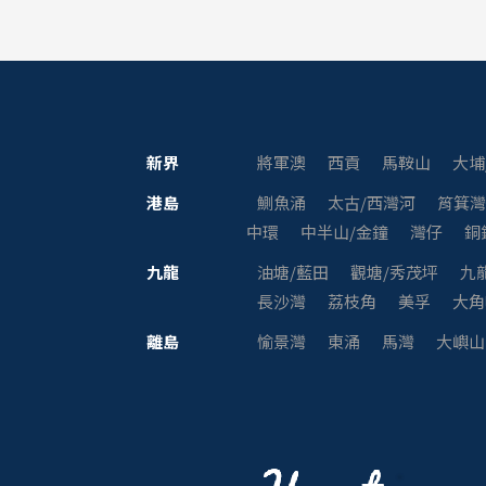
新界
將軍澳
西貢
馬鞍山
大埔
港島
鰂魚涌
太古/西灣河
筲箕
中環
中半山/金鐘
灣仔
銅
九龍
油塘/藍田
觀塘/秀茂坪
九
長沙灣
荔枝角
美孚
大角
離島
愉景灣
東涌
馬灣
大嶼山