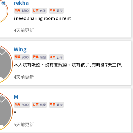
rekha
預算
行業
來自
1800
自僱
香港
i need sharing room on rent
4天前更新
Wing
預算
行業
來自
8000
娛樂
香港
本人沒有吸煙、沒有養寵物、沒有孩子, 有時會7天工作,
放假多數在家休息和做運動
4天前更新
M
預算
行業
來自
5000
醫療
香港
A
5天前更新