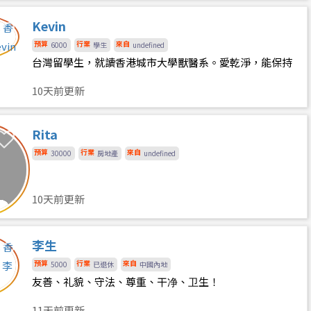
Kevin
預算
行業
來自
6000
學生
undefined
台灣留學生，就讀香港城市大學獸醫系。愛乾淨，能保持
整潔及安靜。
10天前更新
Rita
預算
行業
來自
30000
房地產
undefined
10天前更新
李生
預算
行業
來自
5000
已退休
中國內地
友善、礼貌、守法、尊重、干净、卫生！
11天前更新