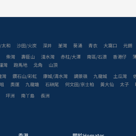
/太和
沙田/火炭
深井
荃灣
葵涌
青衣
大窩口
元朗
灣
柴灣
壽臣山
淺水灣
赤柱/大潭
南區/石澳
香港仔
鑼灣
跑馬地
北角
山頂
龍灣
鑽石山/彩虹
康城/清水灣
調景嶺
九龍城
土瓜灣
咀
奧運
九龍塘
石硤尾
何文田/京士柏
黃大仙
太子
坪洲
南丫島
長洲
香港
關於Homates