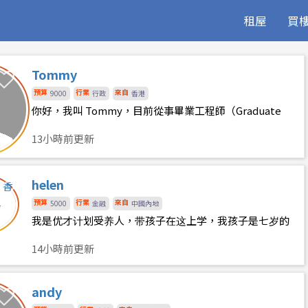
租屋
買
Tommy
預算
行業
來自
9000
行政
香港
你好，我叫 Tommy，目前從事畢業工程師（Graduate
Engineer）的工作。我的性格友善隨和、有責任感，也很
13小時前更新
容易相處。平日主要是正常辦公時間，下班回家後通常會
安靜休息或處理自己的事情，不會
helen
預算
行業
來自
5000
金融
中國內地
我是优才计划受养人，带孩子在这上学，我孩子是七岁的
女孩，希望合租大学毕业以上，正常班女生，不养宠物，
14小時前更新
不吸烟无不良嗜好
andy