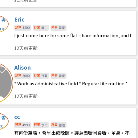
Eric
預算
行業
來自
4500
學生
香港
I just come here for some flat-share information, and I
have a plan to find a flat-share.
12天前更新
Alison
預算
行業
來自
5000
行政
香港
* Work as administrative field * Regular life routine *
office hours * Morning person * Get up at 5-
12天前更新
cc
預算
行業
來自
4999
學生
香港
有兩份兼職，會早出或晚歸。鐘意煮嘢同食嘢，單身，不