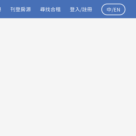
樓
刊登房源
尋找合租
登入/註冊
中/EN