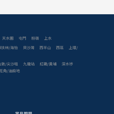
天水圍
屯門
粉嶺
上水
薄扶林/海怡
貝沙灣
西半山
西區
上環/
佐敦/尖沙咀
九龍站
紅磡/黃埔
深水埗
旺角/油麻地
常見問題