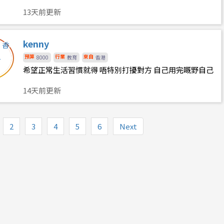
會帶其他人上門
13天前更新
kenny
預算
行業
來自
8000
教育
香港
希望正常生活習慣就得 唔特別打擾對方 自己用完嘅野自己
收拾好就得 2300後儘量唔太嘈
14天前更新
2
3
4
5
6
Next