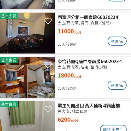
基本会员
西灣河分租一間套房66020234
太古/西湾河
,
房间 (合租／分租)
11000
元/月
联络 Yu
25天前更新
基本会员
康怡花園Q座中層兩房66020234
太古/西湾河
,
住宅 (整间出租)
18000
元/月
联络 Yu
25天前更新
基本会员
業主免佣出租 黃大仙新浦崗唐樓
（近啟德）
黄大仙
,
独立套房
6200
元/月
联络 王先生