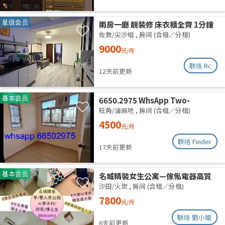
星级会员
兩房一廳 靚裝修 床衣櫃全齊 1分鐘
柯士甸站 5分鐘佐敦站
佐敦/尖沙咀
,
房间 (合租／分租)
9000
元/月
联络 Rc
12天前更新
基本会员
6650.2975 WhsApp Two-
bedroom unit with one empty
旺角/油麻地
,
房间 (合租／分租)
room, newly renovated,
4500
元/月
available for separate rental or
shared accommodation. High
联络 Finder
17天前更新
floor with roof. Utilities
included. Excellent ventilation,
clean and quiet.
基本会员
名城精裝女生公寓—傢俬電器高質
齊全 拎包即入住 (業主自放無佣)
沙田/火炭
,
房间 (合租／分租)
7800
元/月
联络 劉小姐
6天前更新