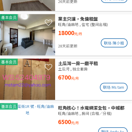
26天前更新
基本会员
業主只讓，免傭租盤
旺角/油麻地
,
住宅 (整间出租)
18000
元/月
联络 陳小姐
28天前更新
基本会员
土瓜灣一房一廳平租
土瓜湾
,
独立套房
6700
元/月
联络 Ms tam
基本会员
旺角核心！水電網潔全包，中城都
理大通勤黨
旺角/油麻地
,
房间 (合租／分租)
6500
元/月
联络 Andy Au