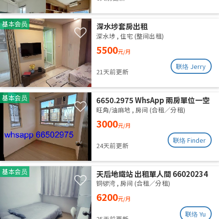
基本会员
深水埗套房出租
深水埗
,
住宅 (整间出租)
5500
元/月
联络 Jerry
21天前更新
基本会员
6650.2975 WhsApp 兩房單位一空
房 旺角 287呎 全新裝修 分租 合租
旺角/油麻地
,
房间 (合租／分租)
性別不限 高層有𨋢 四通八達 三面大
3000
元/月
窗 空氣流通 乾淨安靜 包wifi水電
联络 Finder
24天前更新
基本会员
天后地鐵站 出租單人間 66020234
铜锣湾
,
房间 (合租／分租)
6200
元/月
联络 Yu
25天前更新