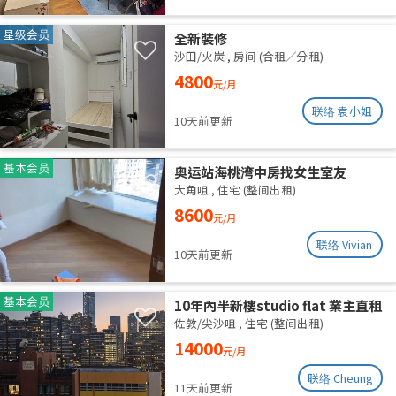
星级会员
全新裝修
沙田/火炭
,
房间 (合租／分租)
4800
元/月
联络 袁小姐
10天前更新
基本会员
奥运站海桃湾中房找女生室友
大角咀
,
住宅 (整间出租)
8600
元/月
联络 Vivian
10天前更新
基本会员
10年內半新樓studio flat 業主直租
佐敦/尖沙咀
,
住宅 (整间出租)
14000
元/月
联络 Cheung
11天前更新