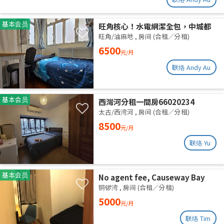
基本会员
旺角核心！水電網潔全包，中城都
理大通勤黨
旺角/油麻地
,
房间 (合租／分租)
6500
元/月
联络 Andy Au
基本会员
西灣河分租一間房66020234
太古/西湾河
,
房间 (合租／分租)
8500
元/月
联络 Yu
基本会员
No agent fee, Causeway Bay
share flat
铜锣湾
,
房间 (合租／分租)
5000
元/月
联络 Tim