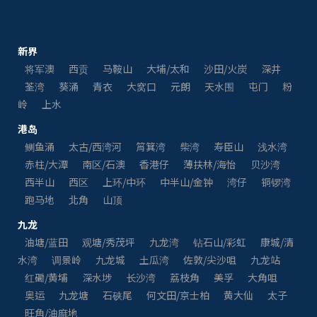
新界
将军澳
西贡
马鞍山
大埔/太和
沙田/火炭
深井
荃湾
葵涌
青衣
大窝口
元朗
天水围
屯门
粉
岭
上水
港岛
鲗鱼涌
太古/西湾河
筲箕湾
柴湾
寿臣山
浅水湾
赤柱/大潭
南区/石澳
香港仔
薄扶林/海怡
贝沙湾
西半山
西区
上环/中环
中半山/金钟
湾仔
铜锣湾
跑马地
北角
山顶
九龙
油塘/蓝田
观塘/秀茂坪
九龙湾
钻石山/彩虹
康城/清
水湾
调景岭
九龙城
土瓜湾
佐敦/尖沙咀
九龙站
红磡/黄埔
深水埗
长沙湾
荔枝角
美孚
大角咀
奥运
九龙塘
石硖尾
何文田/京士柏
黄大仙
太子
旺角/油麻地