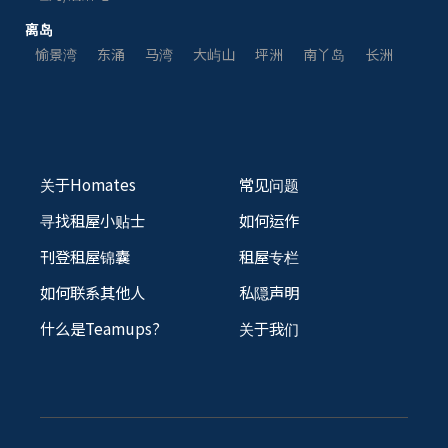
离岛
愉景湾
东涌
马湾
大屿山
坪洲
南丫岛
长洲
关于Homates
常见问题
寻找租屋小贴士
如何运作
刊登租屋锦囊
租屋专栏
如何联系其他人
私隠声明
什么是Teamups?
关于我们