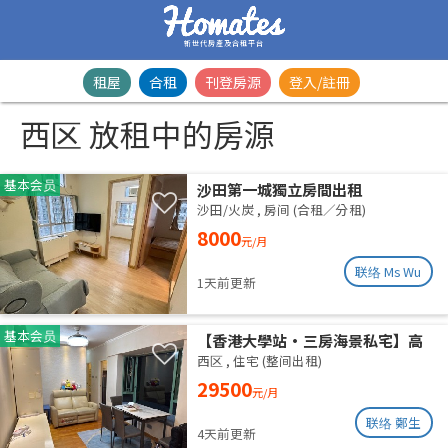
新世代房產及合租平台
租屋
合租
刊登房源
登入/註冊
西区 放租中的房源
基本会员
沙田第一城獨立房間出租
沙田/火炭
,
房间 (合租／分租)
8000
元/月
联络 Ms Wu
1天前更新
基本会员
【香港大學站•三房海景私宅】高
層山海雙景 港大近在咫尺 即住配置
西区
,
住宅 (整间出租)
免佣業主盤
29500
元/月
联络 鄭生
4天前更新