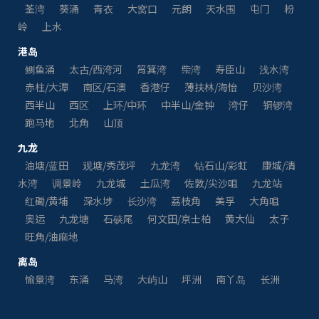
荃湾
葵涌
青衣
大窝口
元朗
天水围
屯门
粉
岭
上水
港岛
鲗鱼涌
太古/西湾河
筲箕湾
柴湾
寿臣山
浅水湾
赤柱/大潭
南区/石澳
香港仔
薄扶林/海怡
贝沙湾
西半山
西区
上环/中环
中半山/金钟
湾仔
铜锣湾
跑马地
北角
山顶
九龙
油塘/蓝田
观塘/秀茂坪
九龙湾
钻石山/彩虹
康城/清
水湾
调景岭
九龙城
土瓜湾
佐敦/尖沙咀
九龙站
红磡/黄埔
深水埗
长沙湾
荔枝角
美孚
大角咀
奥运
九龙塘
石硖尾
何文田/京士柏
黄大仙
太子
旺角/油麻地
离岛
愉景湾
东涌
马湾
大屿山
坪洲
南丫岛
长洲