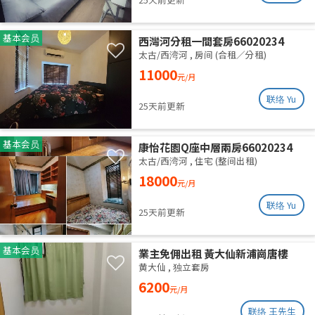
基本会员
西灣河分租一間套房66020234
太古/西湾河
,
房间 (合租／分租)
11000
元/月
联络 Yu
25天前更新
基本会员
康怡花園Q座中層兩房66020234
太古/西湾河
,
住宅 (整间出租)
18000
元/月
联络 Yu
25天前更新
基本会员
業主免佣出租 黃大仙新浦崗唐樓
（近啟德）
黄大仙
,
独立套房
6200
元/月
联络 王先生