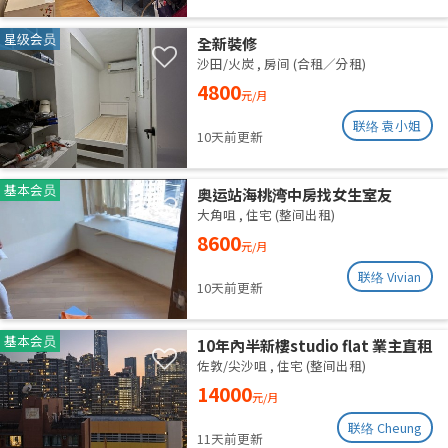
星级会员
全新裝修
沙田/火炭
,
房间 (合租／分租)
4800
元/月
联络 袁小姐
10天前更新
基本会员
奥运站海桃湾中房找女生室友
大角咀
,
住宅 (整间出租)
8600
元/月
联络 Vivian
10天前更新
基本会员
10年內半新樓studio flat 業主直租
佐敦/尖沙咀
,
住宅 (整间出租)
14000
元/月
联络 Cheung
11天前更新