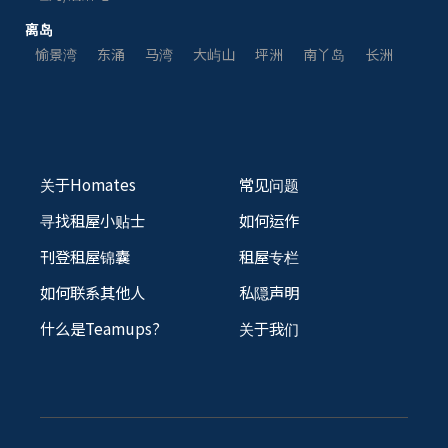
离岛
愉景湾
东涌
马湾
大屿山
坪洲
南丫岛
长洲
关于Homates
常见问题
寻找租屋小贴士
如何运作
刊登租屋锦囊
租屋专栏
如何联系其他人
私隠声明
什么是Teamups?
关于我们