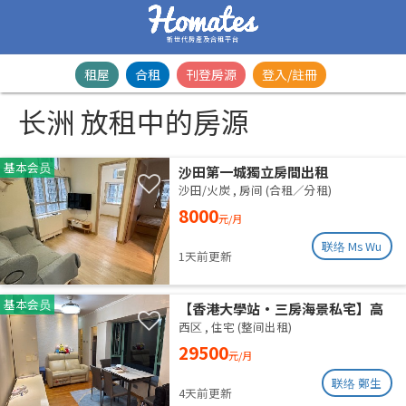
新世代房產及合租平台
租屋
合租
刊登房源
登入/註冊
长洲 放租中的房源
基本会员
沙田第一城獨立房間出租
沙田/火炭
,
房间 (合租／分租)
8000
元/月
联络 Ms Wu
1天前更新
基本会员
【香港大學站•三房海景私宅】高
層山海雙景 港大近在咫尺 即住配置
西区
,
住宅 (整间出租)
免佣業主盤
29500
元/月
联络 鄭生
4天前更新