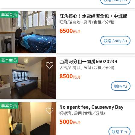
基本会员
旺角核心！水電網潔全包，中城都
理大通勤黨
旺角/油麻地
,
房间 (合租／分租)
6500
元/月
联络 Andy Au
基本会员
西灣河分租一間房66020234
太古/西湾河
,
房间 (合租／分租)
8500
元/月
联络 Yu
基本会员
No agent fee, Causeway Bay
share flat
铜锣湾
,
房间 (合租／分租)
5000
元/月
联络 Tim