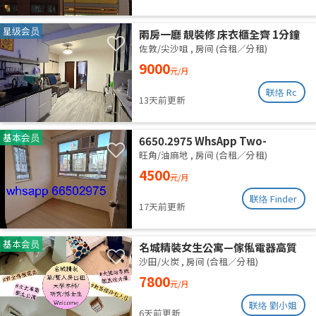
星级会员
兩房一廳 靚裝修 床衣櫃全齊 1分鐘
柯士甸站 5分鐘佐敦站
佐敦/尖沙咀
,
房间 (合租／分租)
9000
元/月
联络 Rc
13天前更新
基本会员
6650.2975 WhsApp Two-
bedroom unit with one empty
旺角/油麻地
,
房间 (合租／分租)
room, newly renovated,
4500
元/月
available for separate rental or
shared accommodation. High
联络 Finder
17天前更新
floor with roof. Utilities
included. Excellent ventilation,
clean and quiet.
基本会员
名城精裝女生公寓—傢俬電器高質
齊全 拎包即入住 (業主自放無佣)
沙田/火炭
,
房间 (合租／分租)
7800
元/月
联络 劉小姐
6天前更新