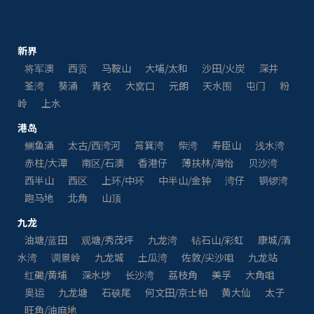
新界
将军澳
西贡
马鞍山
大埔/太和
沙田/火炭
深井
荃湾
葵涌
青衣
大窝口
元朗
天水围
屯门
粉
岭
上水
港岛
鲗鱼涌
太古/西湾河
筲箕湾
柴湾
寿臣山
浅水湾
赤柱/大潭
南区/石澳
香港仔
薄扶林/海怡
贝沙湾
西半山
西区
上环/中环
中半山/金钟
湾仔
铜锣湾
跑马地
北角
山顶
九龙
油塘/蓝田
观塘/秀茂坪
九龙湾
钻石山/彩虹
康城/清
水湾
调景岭
九龙城
土瓜湾
佐敦/尖沙咀
九龙站
红磡/黄埔
深水埗
长沙湾
荔枝角
美孚
大角咀
奥运
九龙塘
石硖尾
何文田/京士柏
黄大仙
太子
旺角/油麻地