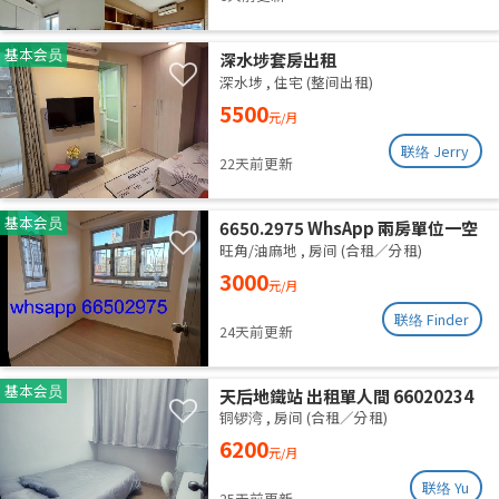
基本会员
深水埗套房出租
深水埗
,
住宅 (整间出租)
5500
元/月
联络 Jerry
22天前更新
基本会员
6650.2975 WhsApp 兩房單位一空
房 旺角 287呎 全新裝修 分租 合租
旺角/油麻地
,
房间 (合租／分租)
性別不限 高層有𨋢 四通八達 三面大
3000
元/月
窗 空氣流通 乾淨安靜 包wifi水電
联络 Finder
24天前更新
基本会员
天后地鐵站 出租單人間 66020234
铜锣湾
,
房间 (合租／分租)
6200
元/月
联络 Yu
25天前更新