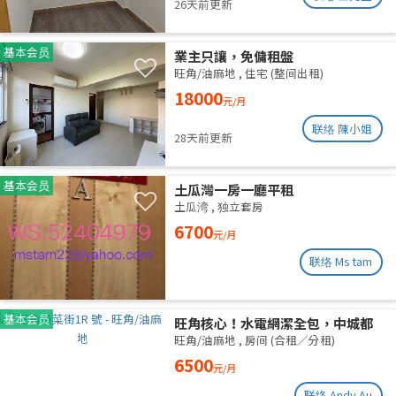
26天前更新
基本会员
業主只讓，免傭租盤
旺角/油麻地
,
住宅 (整间出租)
18000
元/月
联络 陳小姐
28天前更新
基本会员
土瓜灣一房一廳平租
土瓜湾
,
独立套房
6700
元/月
联络 Ms tam
基本会员
旺角核心！水電網潔全包，中城都
理大通勤黨
旺角/油麻地
,
房间 (合租／分租)
6500
元/月
联络 Andy Au