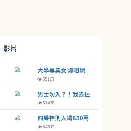
影片
大學畢業女 爆粗焗
住劏房
55167
男士勿入？！我去住
了東京最棒的膠囊旅
57428
館！
四房神則入場850萬
發展商：或積極加價
54632