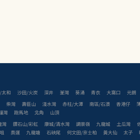
/太和
沙田/火炭
深井
荃灣
葵涌
青衣
大窩口
元朗
灣
柴灣
壽臣山
淺水灣
赤柱/大潭
南區/石澳
香港仔
鑼灣
跑馬地
北角
山頂
龍灣
鑽石山/彩虹
康城/清水灣
調景嶺
九龍城
土瓜灣
咀
奧運
九龍塘
石硤尾
何文田/京士柏
黃大仙
太子