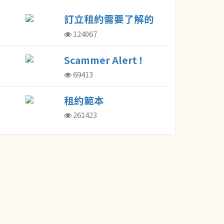
訂立租約需要了解的
概念
124067
Scammer Alert !
69413
租約範本
261423