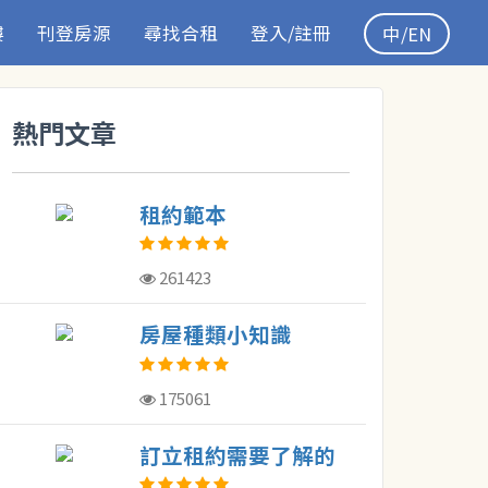
樓
刊登房源
尋找合租
登入/註冊
中/EN
熱門文章
租約範本
261423
房屋種類小知識
175061
訂立租約需要了解的
概念