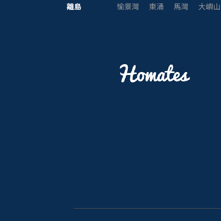
離島
愉景灣
東涌
馬灣
大嶼山