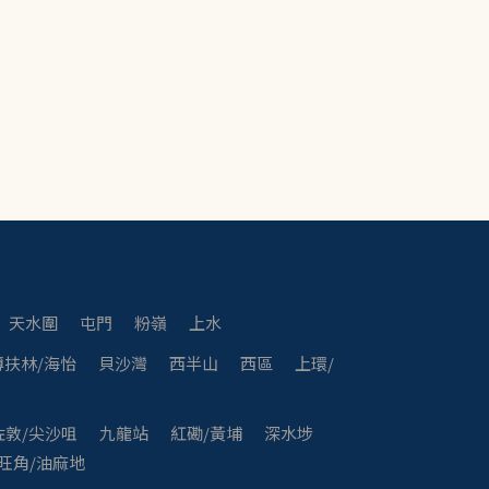
天水圍
屯門
粉嶺
上水
薄扶林/海怡
貝沙灣
西半山
西區
上環/
佐敦/尖沙咀
九龍站
紅磡/黃埔
深水埗
旺角/油麻地