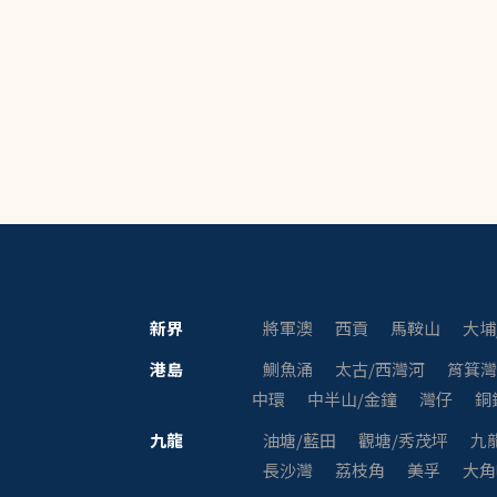
新界
將軍澳
西貢
馬鞍山
大埔
港島
鰂魚涌
太古/西灣河
筲箕
中環
中半山/金鐘
灣仔
銅
九龍
油塘/藍田
觀塘/秀茂坪
九
長沙灣
荔枝角
美孚
大角