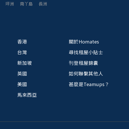
坪洲
南丫島
長洲
香港
關於Homates
台灣
尋找租屋小貼士
新加坡
刊登租屋錦囊
英國
如何聯繫其他人
美國
甚麼是Teamups？
馬來西亞