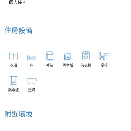
一個人住。
住房設備
衣櫃
床
冰箱
煮食爐
洗衣機
桌椅
熱水爐
空調
附近環境