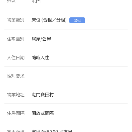
地區
屯門
物業類別
床位 (合租／分租)
出租
住宅類別
居屋/公屋
入住日期
隨時入住
性別要求
物業地址
屯門寶田村
住房間隔
開放式間隔
實用面積
實用面積
300
平方尺