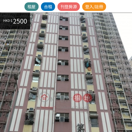
租屋
合租
刊登房源
登入/註冊
2500
HKD $