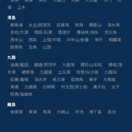
嶺
上水
港島
鰂魚涌
太古/西灣河
筲箕灣
柴灣
壽臣山
淺水灣
赤柱/大潭
南區/石澳
香港仔
薄扶林/海怡
貝沙灣
西半山
西區
上環/中環
中半山/金鐘
灣仔
銅鑼灣
跑馬地
北角
山頂
九龍
油塘/藍田
觀塘/秀茂坪
九龍灣
鑽石山/彩虹
康城/清
水灣
調景嶺
九龍城
土瓜灣
佐敦/尖沙咀
九龍站
紅磡/黃埔
深水埗
長沙灣
荔枝角
美孚
大角咀
奧運
九龍塘
石硤尾
何文田/京士柏
黃大仙
太子
旺角/油麻地
離島
愉景灣
東涌
馬灣
大嶼山
坪洲
南丫島
長洲