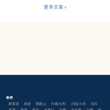
更多文章 »
新界
將軍澳
西貢
馬鞍山
大埔/太和
沙田/火炭
深井
荃灣
葵涌
青衣
大窩口
元朗
天水圍
屯門
粉