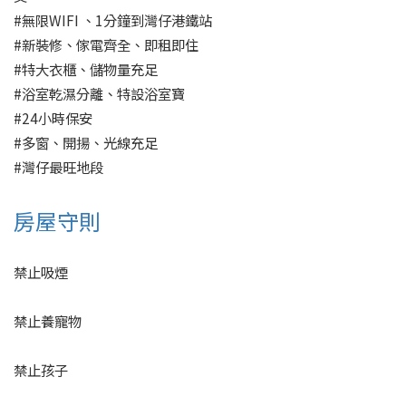
#無限WIFI 、1分鐘到灣仔港鐵站

#新裝修、傢電齊全、即租即住

#特大衣櫃、儲物量充足

#浴室乾濕分離、特設浴室寶

#24小時保安

#多窗、開揚、光線充足

#灣仔最旺地段
房屋守則
禁止吸煙
禁止養寵物
禁止孩子