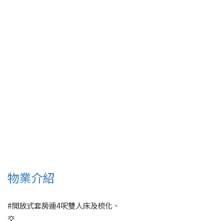
物業介紹
#開放式套房連4呎雙人床及梳化、

交
