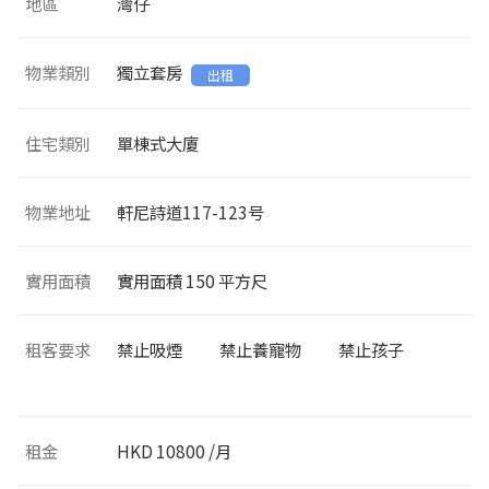
地區
灣仔
物業類別
獨立套房
出租
住宅類別
單棟式大廈
物業地址
軒尼詩道117-123号
實用面積
實用面積
150
平方尺
租客要求
禁止吸煙
禁止養寵物
禁止孩子
租金
HKD 10800 /月