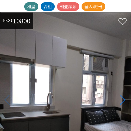
租屋
合租
刊登房源
登入/註冊
10800
HKD $