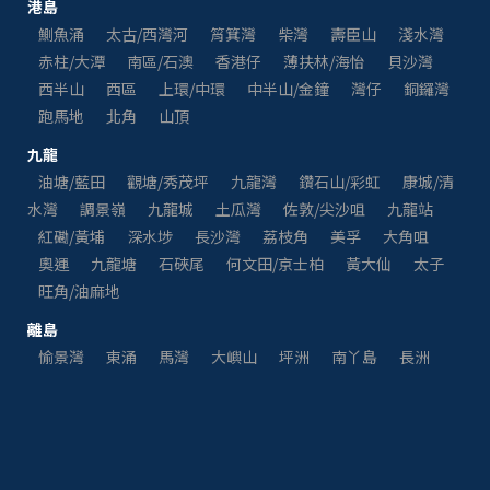
港島
鰂魚涌
太古/西灣河
筲箕灣
柴灣
壽臣山
淺水灣
赤柱/大潭
南區/石澳
香港仔
薄扶林/海怡
貝沙灣
西半山
西區
上環/中環
中半山/金鐘
灣仔
銅鑼灣
跑馬地
北角
山頂
九龍
油塘/藍田
觀塘/秀茂坪
九龍灣
鑽石山/彩虹
康城/清
水灣
調景嶺
九龍城
土瓜灣
佐敦/尖沙咀
九龍站
紅磡/黃埔
深水埗
長沙灣
荔枝角
美孚
大角咀
奧運
九龍塘
石硤尾
何文田/京士柏
黃大仙
太子
旺角/油麻地
離島
愉景灣
東涌
馬灣
大嶼山
坪洲
南丫島
長洲