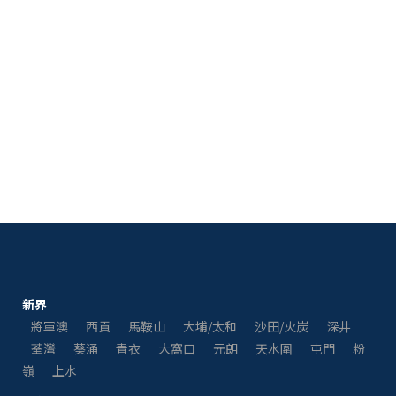
新界
將軍澳
西貢
馬鞍山
大埔/太和
沙田/火炭
深井
荃灣
葵涌
青衣
大窩口
元朗
天水圍
屯門
粉
嶺
上水