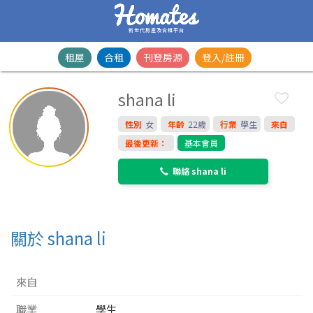
新世代房產及合租平台
租屋
合租
刊登房源
登入/註冊
shana li
性別
女
年齡
22歲
行業
學生
來自
最後更新：
基本會員
聯絡 shana li
關於 shana li
來自
職業
學生