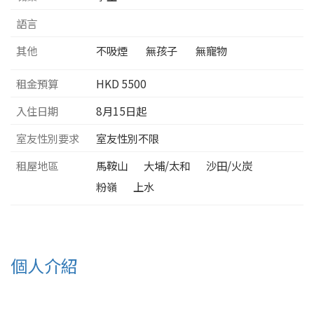
語言
其他
不吸煙
無孩子
無寵物
租金預算
HKD
5500
入住日期
8月15日起
室友性別要求
室友性別不限
租屋地區
馬鞍山
大埔/太和
沙田/火炭
粉嶺
上水
個人介紹