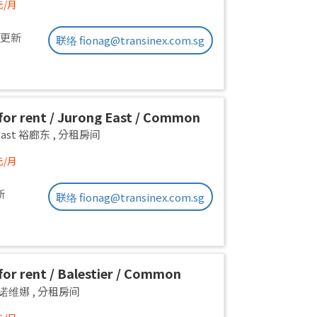
元/月
前更新
联络 fionag@transinex.com.sg
or rent / Jurong East / Common
1pax stay / Available 2 Sept
 East 裕廊东
,
分租房间
元/月
新
联络 fionag@transinex.com.sg
or rent / Balestier / Common
 1pax stay / Available Immediately
a 诺维娜
,
分租房间