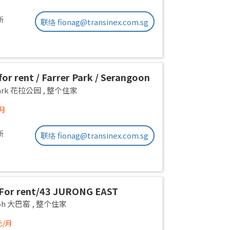
新
联络 fionag@transinex.com.sg
or rent / Farrer Park / Serangoon
on room / 1pax stay / Available
 Park 花拉公园
,
整个住家
/月
新
联络 fionag@transinex.com.sg
For rent/43 JURONG EAST
E 1, PARC OASIS BLK HIBISCUS
yoh 大巴窑
,
整个住家
Road/commen /for 1pax/
元/月
ble Immediate