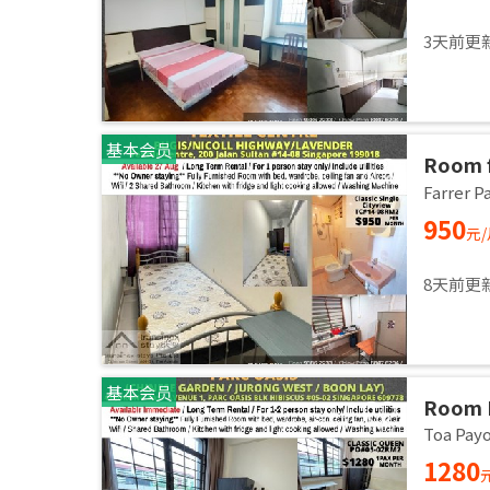
3天前更
基本会员
Room f
/ Comm
Farrer
27 Aug
950
元
8天前更
基本会员
Room 
AVENU
Toa Pa
60977 
1280
Availa