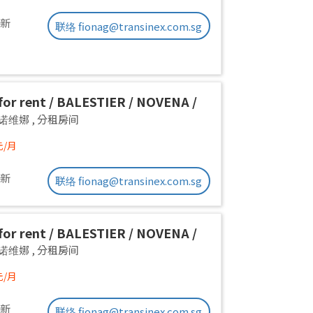
更新
联络 fionag@transinex.com.sg
or rent / BALESTIER / NOVENA /
 room / 1pax stay / Available
a 诺维娜
,
分租房间
iate
元/月
更新
联络 fionag@transinex.com.sg
or rent / BALESTIER / NOVENA /
 room / 1pax stay / Available
a 诺维娜
,
分租房间
iate
元/月
更新
联络 fionag@transinex.com.sg