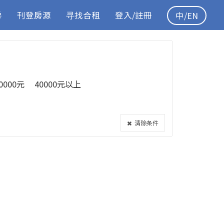
房
刊登房源
寻找合租
登入/註冊
中/EN
40000元
40000元以上
清除条件