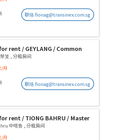
新
联络 fionag@transinex.com.sg
or rent / GEYLANG / Common
 1pax stay / Available Immediately
g 芽笼
,
分租房间
元/月
新
联络 fionag@transinex.com.sg
or rent / TIONG BAHRU / Master
 1pax stay / Available 17 August
Bahru 中嗒鲁
,
分租房间
元/月