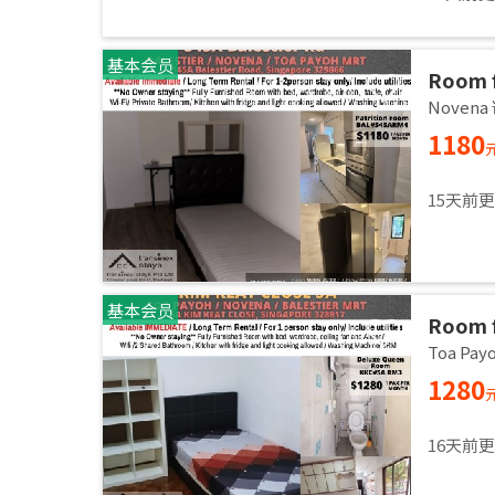
基本会员
Room f
Common
Noven
immed
1180
15天前
基本会员
Room f
Common
Toa Pa
immed
1280
16天前