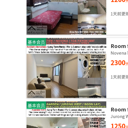
1天前更
基本会员
Room f
2,3 pa
Noven
2300
1天前更
基本会员
Room f
room / 
Jurong
1250