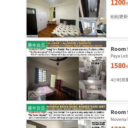
1200
刚刚更新
基本会员
Room f
Master
Paya L
Sept
1580
4小时前
基本会员
Room 
room / 
Noven