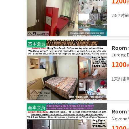
1200
23小时
基本会员
Room f
room / 
Jurong
1200
1天前更
基本会员
Room f
room /
Noven
1200