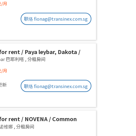
元/月
联络 fionag@transinex.com.sg
or rent / Paya leybar, Dakota /
 room / 1pax stay / Available 2
ebar 巴耶利嗒
,
分租房间
元/月
更新
联络 fionag@transinex.com.sg
for rent / NOVENA / Common
1pax stay / Available Sept 2
a 诺维娜
,
分租房间