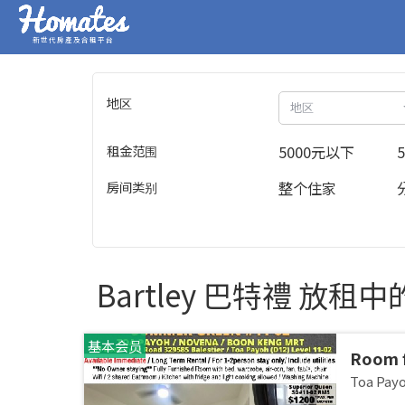
新世代房產及合租平台
地区
地区
租金范围
5000元以下
房间类别
整个住家
Bartley 巴特禮 放租
基本会员
Room 
room/1
Toa Pa