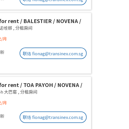
or rent / BALESTIER / NOVENA /
 room / 1pax stay / Available
a 诺维娜
,
分租房间
iate
元/月
更新
联络 fionag@transinex.com.sg
or rent / TOA PAYOH / NOVENA /
 room / 1pax stay / Available
yoh 大巴窑
,
分租房间
iate
元/月
更新
联络 fionag@transinex.com.sg