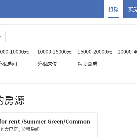
租房
买
5000-10000元
10000-15000元
15000-20000元
20000-
分租房间
分租床位
独立套房
中的房源
for rent /Summer Green/Common
 pax/Available Immediately
yoh 大巴窑
,
分租房间