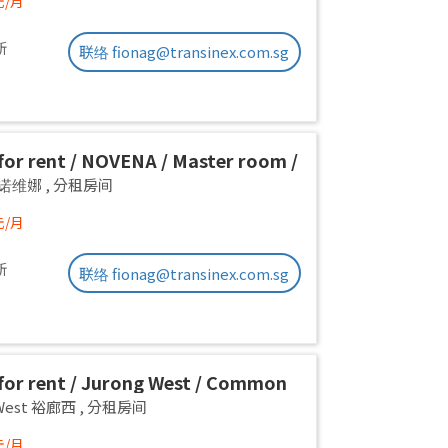
元/月
新
联络 fionag@transinex.com.sg
or rent / NOVENA / Master room /
x stay / Available Immediately
a 诺维娜
,
分租房间
元/月
新
联络 fionag@transinex.com.sg
or rent / Jurong West / Common
1pax stay / Available Oct 2
 West 裕廊西
,
分租房间
元/月