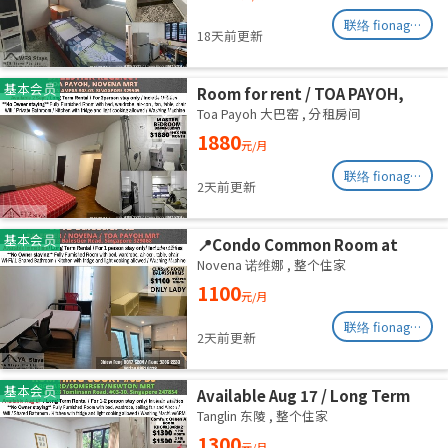
August
联络 fionag@transinex.com.sg
18天前更新
基本会员
Room for rent / TOA PAYOH,
NOVENA MRT / Master room /
Toa Payoh 大巴窑
,
分租房间
1pax stay / Available Sept 2
1880
元/月
联络 fionag@transinex.com.sg
2天前更新
基本会员
📍Condo Common Room at
Balestier - Available
Novena 诺维娜
,
整个住家
Immediately
1100
元/月
联络 fionag@transinex.com.sg
2天前更新
基本会员
Available Aug 17 / Long Term
Rental / For 1-2 person stay
Tanglin 东陵
,
整个住家
only / Include utilities
1300
元/月