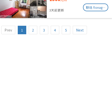
联络 fionag@transinex.com.sg
3天前更新
Prev
1
2
3
4
5
Next