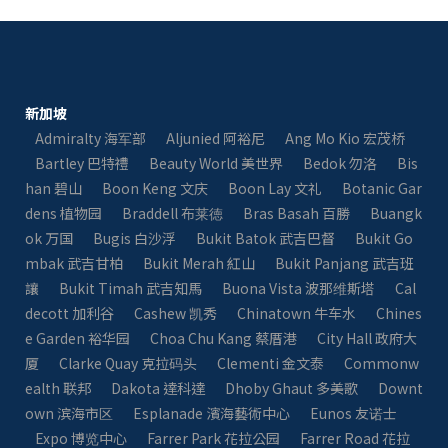
新加坡
Admiralty 海军部
Aljunied 阿裕尼
Ang Mo Kio 宏茂桥
Bartley 巴特禮
Beauty World 美世界
Bedok 勿洛
Bis
han 碧山
Boon Keng 文庆
Boon Lay 文礼
Botanic Gar
dens 植物园
Braddell 布莱徳
Bras Basah 百勝
Buangk
ok 万国
Bugis 白沙浮
Bukit Batok 武吉巴督
Bukit Go
mbak 武吉甘柏
Bukit Merah 紅山
Bukit Panjang 武吉班
讓
Bukit Timah 武吉知馬
Buona Vista 波那维斯塔
Cal
decott 加利谷
Cashew 凯秀
Chinatown 牛车水
Chines
e Garden 裕华园
Choa Chu Kang 蔡厝港
City Hall 政府大
厦
Clarke Quay 克拉码头
Clementi 金文泰
Commonw
ealth 联邦
Dakota 達科達
Dhoby Ghaut 多美歌
Downt
own 滨海市区
Esplanade 濱海藝術中心
Eunos 友诺士
Expo 博览中心
Farrer Park 花拉公园
Farrer Road 花拉