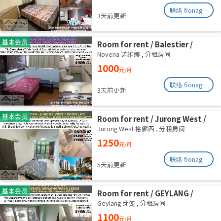
联络 fionag@transinex.com.sg
3天前更新
基本会员
Room for rent / Balestier /
Common room / 1pax stay /
Novena 诺维娜
,
分租房间
Available Immediately
1000
元/月
联络 fionag@transinex.com.sg
3天前更新
基本会员
Room for rent / Jurong West /
Common room / 1pax stay /
Jurong West 裕廊西
,
分租房间
Available Oct 2
1250
元/月
联络 fionag@transinex.com.sg
5天前更新
基本会员
Room for rent / GEYLANG /
Common room / 1pax stay /
Geylang 芽笼
,
分租房间
Available Immediately
1100
元/月