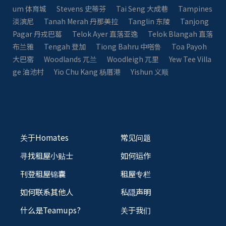
um 体育城
Stevens 史蒂芬
Tai Seng 大成巷
Tampines
淡滨尼
Tanah Merah 丹那美拉
Tanglin 东陵
Tanjong
Pagar 丹戎巴葛
Telok Ayer 直落亚逸
Telok Blangah 直落
布兰雅
Tengah 登加
Tiong Bahru 中嗒鲁
Toa Payoh
大巴窑
Woodlands 兀兰
Woodleigh 兀里
Yew Tee Villa
ge 油池村
Yio Chu Kang 杨厝港
Yishun 义顺
关于Homates
常见问题
寻找租屋小贴士
如何运作
刊登租屋锦囊
租屋专栏
如何联系其他人
私隠声明
什么是Teamups?
关于我们