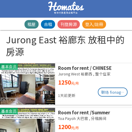
新世代房產及合租平台
租屋
合租
刊登房源
登入/註冊
Jurong East 裕廊东 放租中的
房源
基本会员
Room for rent / CHINESE
GARDEN / JURONG WEST /
Jurong West 裕廊西
,
整个住家
Common room / 1-2 pax stay /
1250
元/月
Available Immediately
联络 fionag@transinex.com.sg
1天前更新
基本会员
Room for rent /Summer
Green/Common room/1
Toa Payoh 大巴窑
,
分租房间
pax/Available Immediately
1200
元/月