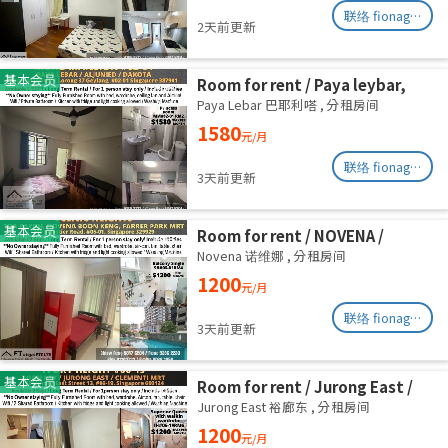
联络 fionag@transinex.com.sg
2天前更新
基本会员
Room for rent / Paya leybar,
Dakota / Master room / 1pax
Paya Lebar 巴耶利嗒
,
分租房间
stay / Available 2 Sept
1580
元/月
联络 fionag@transinex.com.sg
3天前更新
基本会员
Room for rent / NOVENA /
Common room / 1pax stay /
Novena 诺维娜
,
分租房间
Available Sept 2
1200
元/月
联络 fionag@transinex.com.sg
3天前更新
基本会员
Room for rent / Jurong East /
Common room / 1pax stay /
Jurong East 裕廊东
,
分租房间
Available 2 Sept
1200
元/月