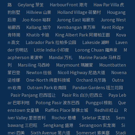
路
Geylang 芽笼
HarbourFront 港湾
Haw Par Villa 虎
豹別墅
Hillview 山景
Holland Village 荷蘭村
Hougang
后港
Joo Koon 裕群
Jurong East 裕廊东
Jurong West
裕廊西
Kallang 加冷
Kembangan 景万岸
Kent Ridge
肯特崗
Khatib 卡迪
King Albert Park 阿爾柏王園
Kova
n 高文
Labrador Park 拉柏多公园
Lakeside 湖畔
Laven
der 劳明达
Little India 小印度
Lorong Chuan 羅弄泉
M
acpherson 麦波申
Mandai 万礼
Marine Parade 马林百
列
Marsiling 马西岭
Marymount 瑪麗蒙
Mountbatten
蒙巴登
Newton 纽顿
Nicoll Highway 尼誥大道
Novena
诺维娜
One-North 纬壹科技城
Orchard 乌节路
Outra
m 欧南
Outram Park 欧南园
Pandan Gardens 班兰花园
Pasir Panjang 巴西班让
Pasir Ris 白沙/巴西立
Paya Leb
ar 巴耶利嗒
Potong Pasir 波东巴西
Punggol 榜鹅
Que
enstown 女皇镇
Raffles Place 萊佛士城
Redhill 紅山
R
iver Valley 里峇峇利
Rochor 梧槽
Seletar 实里达
Sem
bawang 三巴旺
Sengkang 盛港
Serangoon 实龙崗
Si
mei 四美
Sixth Avenue 第六道
Somerset 索美塞
Stadi