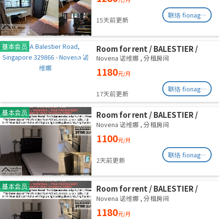
Road/commen /for 1pax/
Available Immediate
联络 fionag@transinex.com.sg
15天前更新
基本会员
Room for rent / BALESTIER /
NOVENA / Common room / 1pax
Novena 诺维娜
,
分租房间
stay / Available immediate
1180
元/月
联络 fionag@transinex.com.sg
17天前更新
基本会员
Room for rent / BALESTIER /
NOVENA / Common room / 1pax
Novena 诺维娜
,
分租房间
stay / Available immediate
1100
元/月
联络 fionag@transinex.com.sg
2天前更新
基本会员
Room for rent / BALESTIER /
NOVENA / Common room / 1pax
Novena 诺维娜
,
分租房间
stay / Available immediate
1180
元/月