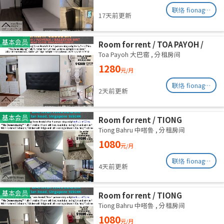
联络 fionag@transinex.com.sg
17天前更新
基本会员
Room for rent / TOA PAYOH /
NOVENA / Common room / 1pax
Toa Payoh 大巴窑
,
分租房间
stay / Available immediate
1280
元/月
联络 fionag@transinex.com.sg
2天前更新
基本会员
Room for rent / TIONG
BAHRU/HAVELOCK / Common
Tiong Bahru 中嗒鲁
,
分租房间
room / 1pax stay / Available 13
1080
元/月
August
联络 fionag@transinex.com.sg
4天前更新
基本会员
Room for rent / TIONG
BAHRU/HAVELOCK / Common
Tiong Bahru 中嗒鲁
,
分租房间
room / 1pax stay / Available 6
1080
元/月