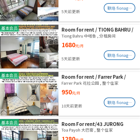
联络 fionag@transinex.com.sg
5天前更新
基本会员
Room for rent / TIONG BAHRU /
Master room / 1pax stay /
Tiong Bahru 中嗒鲁
,
分租房间
Available 17 August
1680
元/月
联络 fionag@transinex.com.sg
5天前更新
基本会员
Room for rent / Farrer Park /
Serangoon / Common room /
Farrer Park 花拉公园
,
整个住家
1pax stay / Available 27 Aug
950
元/月
联络 fionag@transinex.com.sg
10天前更新
基本会员
Room For rent/43 JURONG
EAST AVENUE 1, PARC OASIS
Toa Payoh 大巴窑
,
整个住家
BLK HIBISCUS 60977
1280
元/月