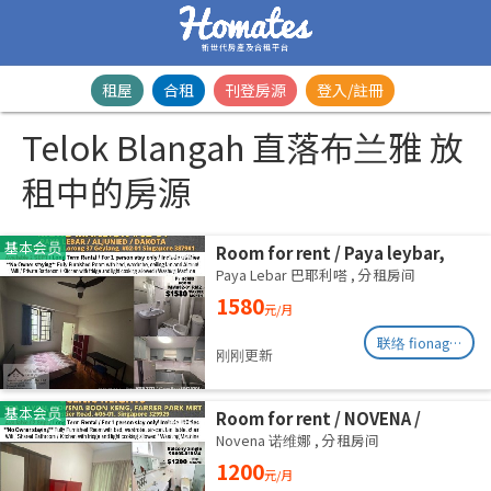
新世代房產及合租平台
租屋
合租
刊登房源
登入/註冊
Telok Blangah 直落布兰雅 放
租中的房源
基本会员
Room for rent / Paya leybar,
Dakota / Master room / 1pax
Paya Lebar 巴耶利嗒
,
分租房间
stay / Available 2 Sept
1580
元/月
联络 fionag@transinex.com.sg
刚刚更新
基本会员
Room for rent / NOVENA /
Common room / 1pax stay /
Novena 诺维娜
,
分租房间
Available Sept 2
1200
元/月