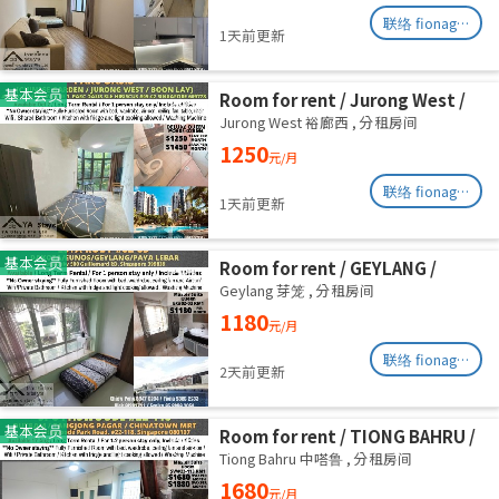
联络 fionag@transinex.com.sg
1天前更新
基本会员
Room for rent / Jurong West /
Common room / 1pax stay /
Jurong West 裕廊西
,
分租房间
Available Oct 2
1250
元/月
联络 fionag@transinex.com.sg
1天前更新
基本会员
Room for rent / GEYLANG /
Common room / 1pax stay /
Geylang 芽笼
,
分租房间
Available Immediately
1180
元/月
联络 fionag@transinex.com.sg
2天前更新
基本会员
Room for rent / TIONG BAHRU /
Master room / 1pax stay /
Tiong Bahru 中嗒鲁
,
分租房间
Available 17 August
1680
元/月