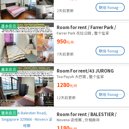
联络 fionag@transinex.com.sg
2天前更新
基本会员
Room for rent / Farrer Park /
Serangoon / Common room /
Farrer Park 花拉公园
,
整个住家
1pax stay / Available 27 Aug
950
元/月
联络 fionag@transinex.com.sg
7天前更新
基本会员
Room For rent/43 JURONG
EAST AVENUE 1, PARC OASIS
Toa Payoh 大巴窑
,
整个住家
BLK HIBISCUS 60977
1280
元/月
Road/commen /for 1pax/
Available Immediate
联络 fionag@transinex.com.sg
12天前更新
基本会员
Room for rent / BALESTIER /
NOVENA / Common room / 1pax
Novena 诺维娜
,
分租房间
stay / Available immediate
1180
元/月