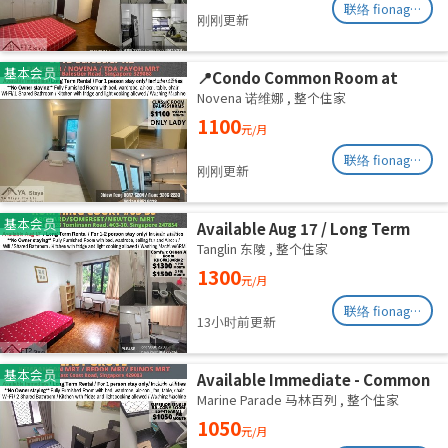
联络 fionag@transinex.com.sg
刚刚更新
基本会员
📍Condo Common Room at
Balestier - Available
Novena 诺维娜
,
整个住家
Immediately
1100
元/月
联络 fionag@transinex.com.sg
刚刚更新
基本会员
Available Aug 17 / Long Term
Rental / For 1-2 person stay
Tanglin 东陵
,
整个住家
only / Include utilities
1300
元/月
联络 fionag@transinex.com.sg
13小时前更新
基本会员
Available Immediate - Common
Room/Include
Marine Parade 马林百列
,
整个住家
Utilities/Wifi/Aircon/No Agent
1050
元/月
Fee/Light Cooking