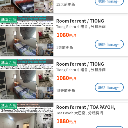
联络 fionag@transinex.com.sg
15天前更新
基本会员
Room for rent / TIONG
BAHRU/HAVELOCK / Common
Tiong Bahru 中嗒鲁
,
分租房间
room / 1pax stay / Available 13
1080
元/月
August
联络 fionag@transinex.com.sg
1天前更新
基本会员
Room for rent / TIONG
BAHRU/HAVELOCK / Common
Tiong Bahru 中嗒鲁
,
分租房间
room / 1pax stay / Available 6
1080
元/月
August
联络 fionag@transinex.com.sg
15天前更新
基本会员
Room for rent / TOA PAYOH,
NOVENA MRT / Master room /
Toa Payoh 大巴窑
,
分租房间
1pax stay / Available Sept 2
1880
元/月