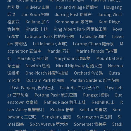
豹別墅
Hillview 山景
Holland Village 荷蘭村
Hougang
后港
Joo Koon 裕群
Jurong East 裕廊东
Jurong West
裕廊西
Kallang 加冷
Kembangan 景万岸
Kent Ridge
肯特崗
Khatib 卡迪
King Albert Park 阿爾柏王園
Kova
n 高文
Labrador Park 拉柏多公园
Lakeside 湖畔
Laven
der 劳明达
Little India 小印度
Lorong Chuan 羅弄泉
M
acpherson 麦波申
Mandai 万礼
Marine Parade 马林百
列
Marsiling 马西岭
Marymount 瑪麗蒙
Mountbatten
蒙巴登
Newton 纽顿
Nicoll Highway 尼誥大道
Novena
诺维娜
One-North 纬壹科技城
Orchard 乌节路
Outra
m 欧南
Outram Park 欧南园
Pandan Gardens 班兰花园
Pasir Panjang 巴西班让
Pasir Ris 白沙/巴西立
Paya Leb
ar 巴耶利嗒
Potong Pasir 波东巴西
Punggol 榜鹅
Que
enstown 女皇镇
Raffles Place 萊佛士城
Redhill 紅山
R
iver Valley 里峇峇利
Rochor 梧槽
Seletar 实里达
Sem
bawang 三巴旺
Sengkang 盛港
Serangoon 实龙崗
Si
mei 四美
Sixth Avenue 第六道
Somerset 索美塞
Stadi