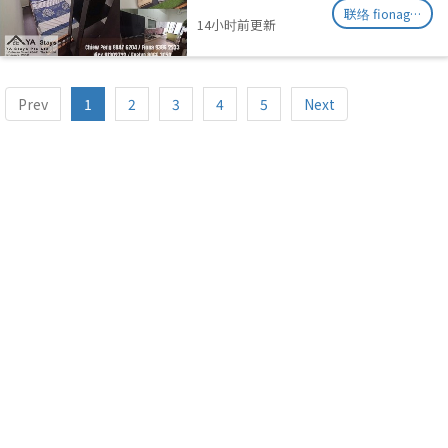
Allowed/Washing Machine
联络 fionag@transinex.com.sg
14小时前更新
Prev
1
2
3
4
5
Next