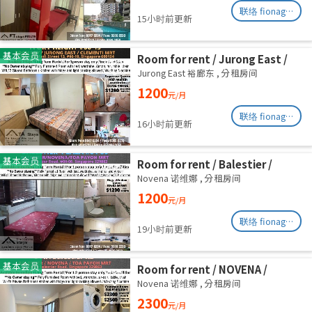
联络 fionag@transinex.com.sg
15小时前更新
基本会员
Room for rent / Jurong East /
Common room / 1pax stay /
Jurong East 裕廊东
,
分租房间
Available 2 Sept
1200
元/月
联络 fionag@transinex.com.sg
16小时前更新
基本会员
Room for rent / Balestier /
Common room / 1pax stay /
Novena 诺维娜
,
分租房间
Available Immediately
1200
元/月
联络 fionag@transinex.com.sg
19小时前更新
基本会员
Room for rent / NOVENA /
Master room / 2,3 pax stay /
Novena 诺维娜
,
分租房间
Available Immediately
2300
元/月