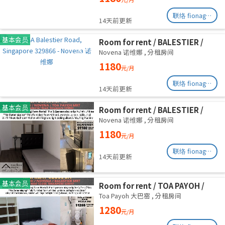
联络 fionag@transinex.com.sg
14天前更新
基本会员
Room for rent / BALESTIER /
NOVENA / Common room / 1pax
Novena 诺维娜
,
分租房间
stay / Available immediate
1180
元/月
联络 fionag@transinex.com.sg
14天前更新
基本会员
Room for rent / BALESTIER /
NOVENA / Common room / 1pax
Novena 诺维娜
,
分租房间
stay / Available immediate
1180
元/月
联络 fionag@transinex.com.sg
14天前更新
基本会员
Room for rent / TOA PAYOH /
NOVENA / Common room / 1pax
Toa Payoh 大巴窑
,
分租房间
stay / Available immediate
1280
元/月