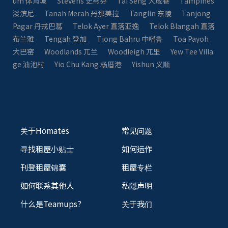
um 体育城
Stevens 史蒂芬
Tai Seng 大成巷
Tampines
淡滨尼
Tanah Merah 丹那美拉
Tanglin 东陵
Tanjong
Pagar 丹戎巴葛
Telok Ayer 直落亚逸
Telok Blangah 直落
布兰雅
Tengah 登加
Tiong Bahru 中嗒鲁
Toa Payoh
大巴窑
Woodlands 兀兰
Woodleigh 兀里
Yew Tee Villa
ge 油池村
Yio Chu Kang 杨厝港
Yishun 义顺
关于Homates
常见问题
寻找租屋小贴士
如何运作
刊登租屋锦囊
租屋专栏
如何联系其他人
私隠声明
什么是Teamups?
关于我们