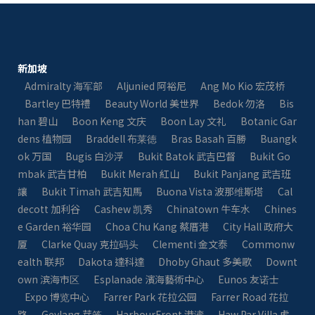
新加坡
Admiralty 海军部
Aljunied 阿裕尼
Ang Mo Kio 宏茂桥
Bartley 巴特禮
Beauty World 美世界
Bedok 勿洛
Bis
han 碧山
Boon Keng 文庆
Boon Lay 文礼
Botanic Gar
dens 植物园
Braddell 布莱徳
Bras Basah 百勝
Buangk
ok 万国
Bugis 白沙浮
Bukit Batok 武吉巴督
Bukit Go
mbak 武吉甘柏
Bukit Merah 紅山
Bukit Panjang 武吉班
讓
Bukit Timah 武吉知馬
Buona Vista 波那维斯塔
Cal
decott 加利谷
Cashew 凯秀
Chinatown 牛车水
Chines
e Garden 裕华园
Choa Chu Kang 蔡厝港
City Hall 政府大
厦
Clarke Quay 克拉码头
Clementi 金文泰
Commonw
ealth 联邦
Dakota 達科達
Dhoby Ghaut 多美歌
Downt
own 滨海市区
Esplanade 濱海藝術中心
Eunos 友诺士
Expo 博览中心
Farrer Park 花拉公园
Farrer Road 花拉
路
Geylang 芽笼
HarbourFront 港湾
Haw Par Villa 虎