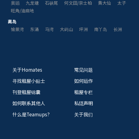
奥运
九龙塘
石硖尾
何文田/京士柏
黄大仙
太子
旺角/油麻地
离岛
愉景湾
东涌
马湾
大屿山
坪洲
南丫岛
长洲
关于Homates
常见问题
寻找租屋小贴士
如何运作
刊登租屋锦囊
租屋专栏
如何联系其他人
私隠声明
什么是Teamups?
关于我们