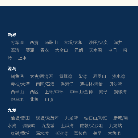
新界
将军澳
西贡
马鞍山
大埔/太和
沙田/火炭
深井
荃湾
葵涌
青衣
大窝口
元朗
天水围
屯门
粉
岭
上水
港岛
鲗鱼涌
太古/西湾河
筲箕湾
柴湾
寿臣山
浅水湾
赤柱/大潭
南区/石澳
香港仔
薄扶林/海怡
贝沙湾
西半山
西区
上环/中环
中半山/金钟
湾仔
铜锣湾
跑马地
北角
山顶
九龙
油塘/蓝田
观塘/秀茂坪
九龙湾
钻石山/彩虹
康城/清
水湾
调景岭
九龙城
土瓜湾
佐敦/尖沙咀
九龙站
红磡/黄埔
深水埗
长沙湾
荔枝角
美孚
大角咀