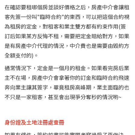
在確認要租哪個房並談好價格之后，房產中介會讓租
客先簽一份叫"臨時合約"的東西，可以把這個合約視
為租房的定金，對租客和業主雙方都有約束作用(簽
訂后如果某方反悔不租，需要把定金賠給對方，如果
是有房產中介代理的情況，中介費也是需要由毀約方
全額支付的)。
通常情況下，定金是一個月的租金。如果看完房后業
主不在場，房產中介會拿著你的訂金和臨時合約飛速
奔向業主讓其簽字，畢竟租房高峰期，業主面臨的也
不只是一家租客，甚至會出現爭分奪秒的情況喲~
身份證及土地注冊處查冊
如果有條件，簽約前盡可能實際考察過房子再做決