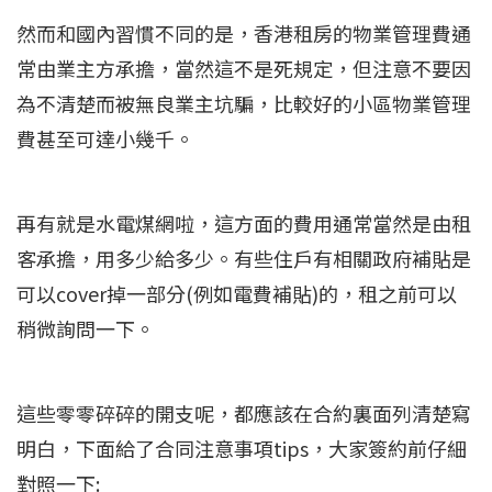
然而和國內習慣不同的是，香港租房的物業管理費通
常由業主方承擔，當然這不是死規定，但注意不要因
為不清楚而被無良業主坑騙，比較好的小區物業管理
費甚至可達小幾千。
再有就是水電煤網啦，這方面的費用通常當然是由租
客承擔，用多少給多少。有些住戶有相關政府補貼是
可以cover掉一部分(例如電費補貼)的，租之前可以
稍微詢問一下。
這些零零碎碎的開支呢，都應該在合約裏面列清楚寫
明白，下面給了合同注意事項tips，大家簽約前仔細
對照一下: