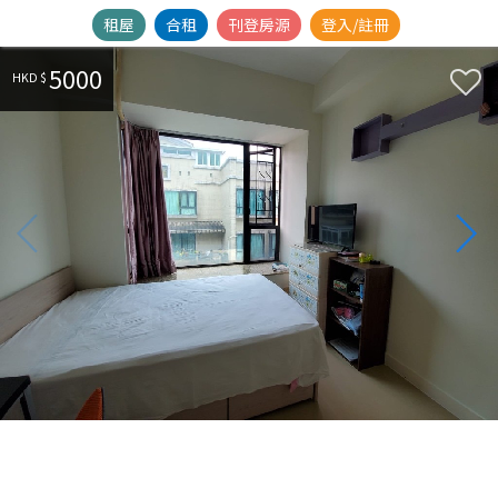
租屋
合租
刊登房源
登入/註冊
5000
HKD $