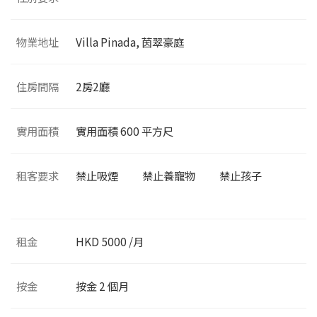
物業地址
Villa Pinada, 茵翠豪庭
住房間隔
2
房2廳
實用面積
實用面積
600
平方尺
租客要求
禁止吸煙
禁止養寵物
禁止孩子
租金
HKD 5000 /月
按金
按金 2 個月