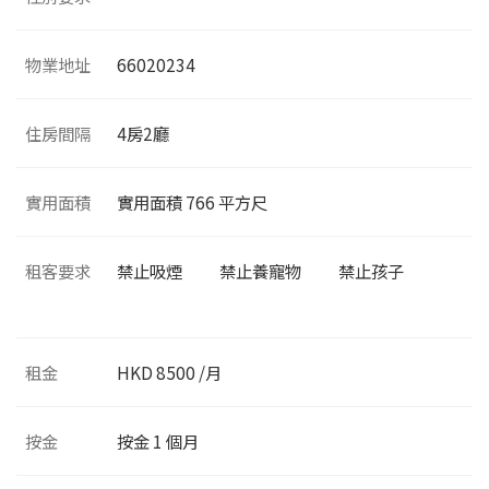
物業地址
66020234
住房間隔
4
房2廳
實用面積
實用面積
766
平方尺
租客要求
禁止吸煙
禁止養寵物
禁止孩子
租金
HKD 8500 /月
按金
按金 1 個月