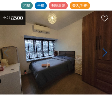
租屋
合租
刊登房源
登入/註冊
8500
HKD $