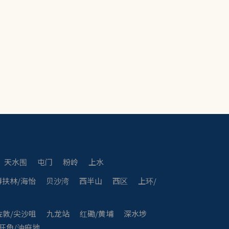
天水围
屯门
粉岭
上水
薄扶林/海怡
贝沙湾
西半山
西区
上环/
佐敦/尖沙咀
九龙站
红磡/黄埔
深水埗
旺角/油麻地