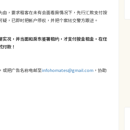
为由，要求租客在未有会面看房情况下，先行汇款支付按
可疑，已即时把帐户停权，并把个案转交警方跟进。
屋实况，并当面和房东签署租约，才支付按金租金。在任
式付款！
，或把广告名称电邮至
infohomates@gmail.com
，协助