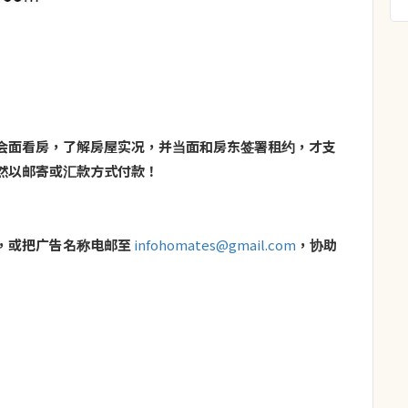
会面看房，了解房屋实况，并当面和房东签署租约，才支
然以邮寄或汇款方式付款！
，或把广告名称电邮至
infohomates@gmail.com
，协助