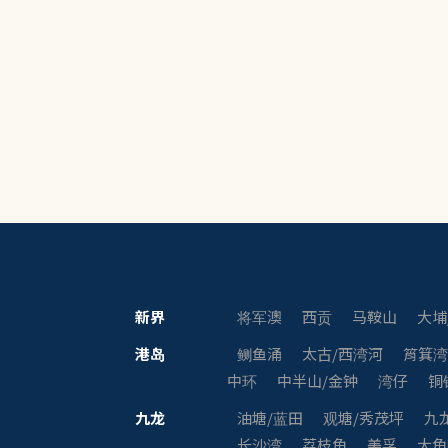
新界
将军澳
西贡
马鞍山
大埔
港岛
鲗鱼涌
太古/西湾河
筲箕
中环
中半山/金钟
湾仔
铜
九龙
油塘/蓝田
观塘/秀茂坪
九
长沙湾
荔枝角
美孚
大角