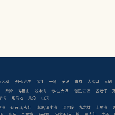
/太和
沙田/火炭
深井
荃湾
葵涌
青衣
大窝口
元朗
湾
柴湾
寿臣山
浅水湾
赤柱/大潭
南区/石澳
香港仔
锣湾
跑马地
北角
山顶
龙湾
钻石山/彩虹
康城/清水湾
调景岭
九龙城
土瓜湾
咀
奥运
九龙塘
石硖尾
何文田/京士柏
黄大仙
太子