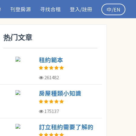
房
刊登房源
寻找合租
登入/註冊
中/EN
热门文章
租約範本
261482
房屋種類小知識
175137
訂立租約需要了解的
概念