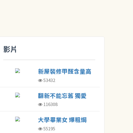
影片
新屋裝修甲醛含量高
醫生：不應立即入住
53432
翻新不能忘舊 獨愛
老區街坊人情味
116308
大學畢業女 爆粗焗
住劏房
55195