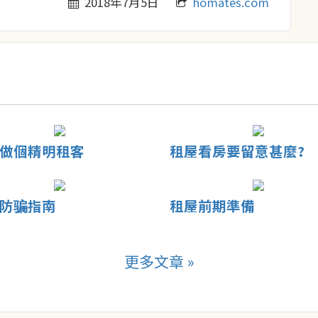
2018年7月5日
homates.com
做個精明租客
租屋看房要留意甚麼?
防骗指南
租屋前期準備
更多文章 »