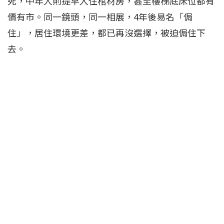
死，中年人則提早入住棺材房，甚至樓梯底床位都有
價有市。同一鏡頭，同一相展，4年後易名「侷
住」，居住環境更差，都已再沒選擇，被迫侷住下
去。