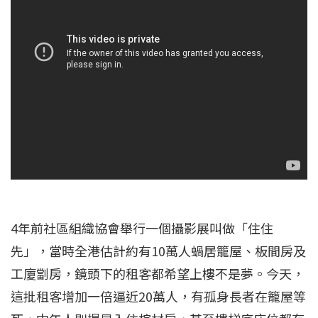
4年前社區組織協會舉行一個攝影展叫做「住住
先」，當時全港估計約有10萬人蝸居籠屋、板間房及
工廈劏房，鏡頭下的租客都希望上樓不是夢。今天，
這批租客增加一倍逼近20萬人，有孤身長者在籠屋等