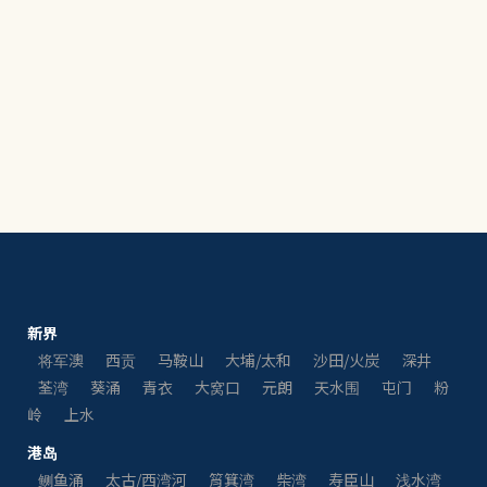
新界
将军澳
西贡
马鞍山
大埔/太和
沙田/火炭
深井
荃湾
葵涌
青衣
大窝口
元朗
天水围
屯门
粉
岭
上水
港岛
鲗鱼涌
太古/西湾河
筲箕湾
柴湾
寿臣山
浅水湾