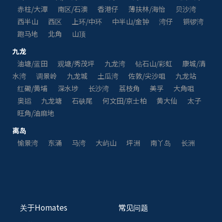
赤柱/大潭
南区/石澳
香港仔
薄扶林/海怡
贝沙湾
西半山
西区
上环/中环
中半山/金钟
湾仔
铜锣湾
跑马地
北角
山顶
九龙
油塘/蓝田
观塘/秀茂坪
九龙湾
钻石山/彩虹
康城/清
水湾
调景岭
九龙城
土瓜湾
佐敦/尖沙咀
九龙站
红磡/黄埔
深水埗
长沙湾
荔枝角
美孚
大角咀
奥运
九龙塘
石硖尾
何文田/京士柏
黄大仙
太子
旺角/油麻地
离岛
愉景湾
东涌
马湾
大屿山
坪洲
南丫岛
长洲
关于Homates
常见问题