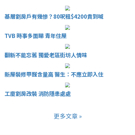
基層劏房戶有幾慘？80呎租$4200貴到喊
TVB 時事多面睇 青年住屋
翻新不能忘舊 獨愛老區街坊人情味
新屋裝修甲醛含量高 醫生：不應立即入住
工廈劏房改裝 消防隱患處處
更多文章 »