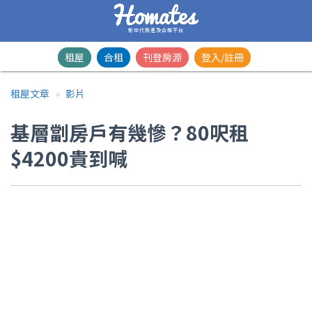
新世代房產及合租平台
租屋
合租
刊登房源
登入/註冊
租屋文章
影片
基層劏房戶有幾慘？80呎租
$4200貴到喊