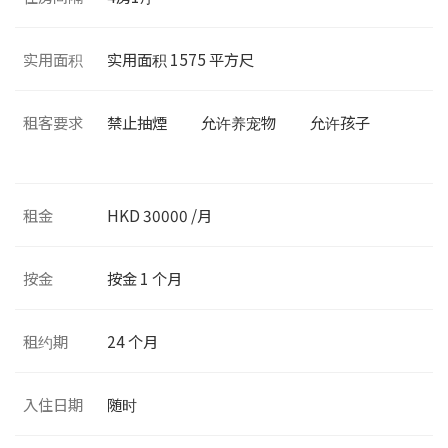
实用面积
实用面积
1575
平方尺
租客要求
禁止抽煙
允许养宠物
允许孩子
租金
HKD 30000 /月
按金
按金 1 个月
租约期
24 个月
入住日期
随时