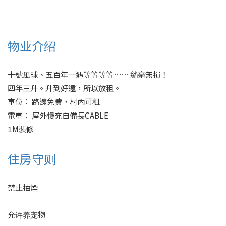
物业介绍
十號風球、五百年一遇等等等等⋯⋯ 絲毫無損！

四年三升。升到好遠，所以放租。

車位： 路邊免費，村內可租

電車： 屋外慢充自備長CABLE

1M裝修
住房守则
禁止抽煙
允许养宠物