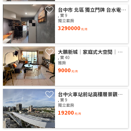
台中市 北區 獨立門牌 台水電 電梯大樓 位於14樓 權狀9.41坪 有獨立陽台通風採光好 獨曬獨洗 不會淋雨
,
實
9
獨立套房
3290000
元/月
大鵬新城｜家庭式大空間｜徵雅房室友 1 人
,
實
40
雅房
9000
元/月
台中火車站前站高樓層景觀套房(免仲介費)
,
實
9
獨立套房
19200
元/月