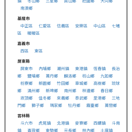
鎮
冬山鄉
三星鄉
員山鄉
壯圍鄉
大同鄉
南澳鄉
基隆市
中正區
仁愛區
信義區
安樂區
中山區
七堵
區
暖暖區
嘉義市
西區
東區
屏東縣
屏東市
內埔鄉
潮州鎮
東港鎮
恆春鎮
長治
鄉
鹽埔鄉
萬丹鄉
麟洛鄉
枋山鄉
九如鄉
枋寮鄉
新園鄉
竹田鄉
車城鄉
高樹鄉
琉球
鄉
滿州鄉
新埤鄉
南州鄉
林邊鄉
春日鄉
崁頂鄉
佳冬鄉
來義鄉
泰武鄉
里港鄉
三地
門鄉
獅子鄉
瑪家鄉
牡丹鄉
霧臺鄉
萬巒鄉
雲林縣
斗六市
虎尾鎮
北港鎮
麥寮鄉
西螺鎮
斗南
鎮
崙背鄉
東勢鄉
元長鄉
林內鄉
土庫鎮