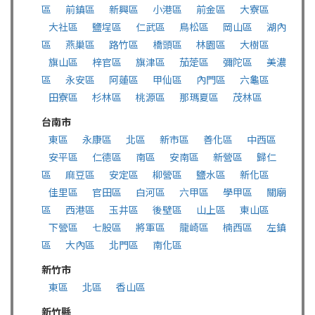
區
前鎮區
新興區
小港區
前金區
大寮區
大社區
鹽埕區
仁武區
鳥松區
岡山區
湖內
區
燕巢區
路竹區
橋頭區
林園區
大樹區
旗山區
梓官區
旗津區
茄萣區
彌陀區
美濃
區
永安區
阿蓮區
甲仙區
內門區
六龜區
田寮區
杉林區
桃源區
那瑪夏區
茂林區
台南市
東區
永康區
北區
新市區
善化區
中西區
安平區
仁德區
南區
安南區
新營區
歸仁
區
麻豆區
安定區
柳營區
鹽水區
新化區
佳里區
官田區
白河區
六甲區
學甲區
關廟
區
西港區
玉井區
後壁區
山上區
東山區
下營區
七股區
將軍區
龍崎區
楠西區
左鎮
區
大內區
北門區
南化區
新竹市
東區
北區
香山區
新竹縣