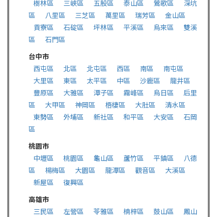
樹林區
三峽區
五股區
泰山區
鶯歌區
深坑
區
八里區
三芝區
萬里區
瑞芳區
金山區
貢寮區
石碇區
坪林區
平溪區
烏來區
雙溪
區
石門區
台中市
西屯區
北區
北屯區
西區
南區
南屯區
大里區
東區
太平區
中區
沙鹿區
龍井區
豐原區
大雅區
潭子區
霧峰區
烏日區
后里
區
大甲區
神岡區
梧棲區
大肚區
清水區
東勢區
外埔區
新社區
和平區
大安區
石岡
區
桃園市
中壢區
桃園區
龜山區
蘆竹區
平鎮區
八德
區
楊梅區
大園區
龍潭區
觀音區
大溪區
新屋區
復興區
高雄市
三民區
左營區
苓雅區
楠梓區
鼓山區
鳳山