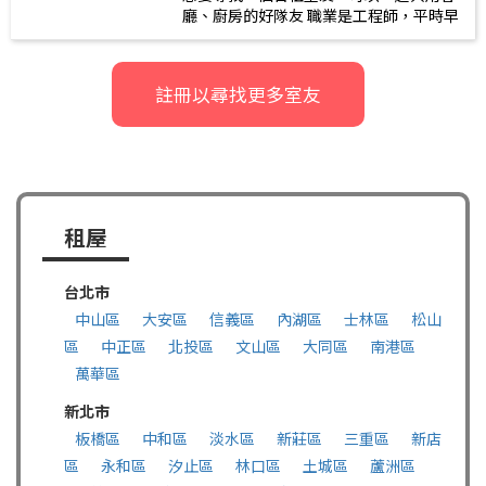
廳、廚房的好隊友 職業是工程師，平時早
出晚歸，不是在加班就是運動，假日也有
些活動不在家 性格安靜內斂
註冊以尋找更多室友
租屋
台北市
中山區
大安區
信義區
內湖區
士林區
松山
區
中正區
北投區
文山區
大同區
南港區
萬華區
新北市
板橋區
中和區
淡水區
新莊區
三重區
新店
區
永和區
汐止區
林口區
土城區
蘆洲區