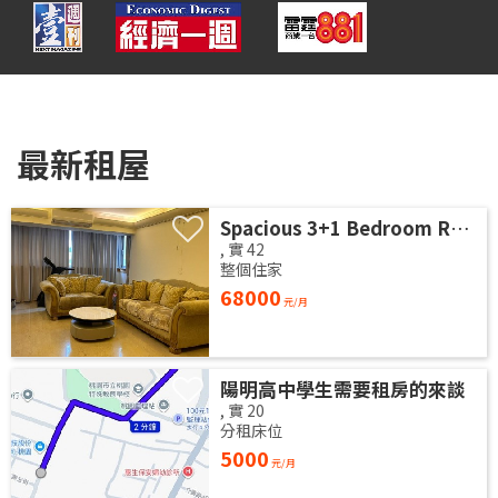
最新租屋
Spacious 3+1 Bedroom Residence | Songshan District | Taipei Arena MRTSpacious 42-Ping Designer Apartment | Near Taipei Arena MRT
,
實
42
整個住家
68000
元/月
陽明高中學生需要租房的來談
,
實
20
分租床位
5000
元/月