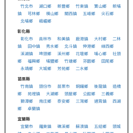
竹北市
湖口鄉
新豐鄉
竹東鎮
寶山鄉
新埔
鎮
芎林鄉
橫山鄉
關西鎮
五峰鄉
尖石鄉
北埔鄉
峨嵋鄉
彰化縣
彰化市
員林市
和美鎮
鹿港鎮
大村鄉
二林
鎮
田中鎮
秀水鄉
北斗鎮
伸港鄉
線西鄉
溪湖鎮
埤頭鄉
溪州鄉
花壇鄉
埔心鄉
社頭
鄉
福興鄉
埔鹽鄉
竹塘鄉
芬園鄉
田尾鄉
永靖鄉
大城鄉
芳苑鄉
二水鄉
苗栗縣
竹南鎮
頭份市
苗栗市
銅鑼鄉
後龍鎮
造橋
鄉
苑裡鎮
大湖鄉
頭屋鄉
公館鄉
三義鄉
獅潭鄉
南庄鄉
泰安鄉
三灣鄉
通霄鎮
西湖
鄉
卓蘭鎮
宜蘭縣
宜蘭市
羅東鎮
礁溪鄉
蘇澳鎮
五結鄉
頭城