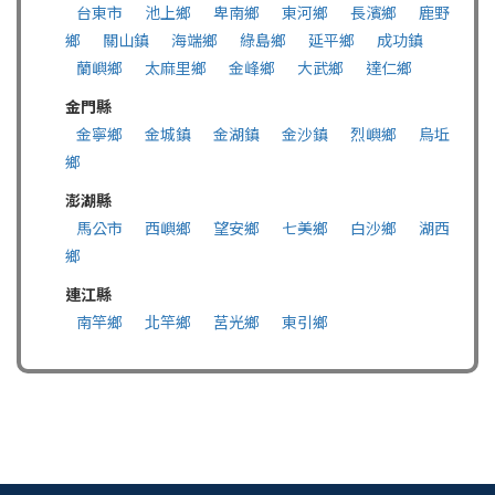
台東市
池上鄉
卑南鄉
東河鄉
長濱鄉
鹿野
鄉
關山鎮
海端鄉
綠島鄉
延平鄉
成功鎮
蘭嶼鄉
太麻里鄉
金峰鄉
大武鄉
達仁鄉
金門縣
金寧鄉
金城鎮
金湖鎮
金沙鎮
烈嶼鄉
烏坵
鄉
澎湖縣
馬公市
西嶼鄉
望安鄉
七美鄉
白沙鄉
湖西
鄉
連江縣
南竿鄉
北竿鄉
莒光鄉
東引鄉