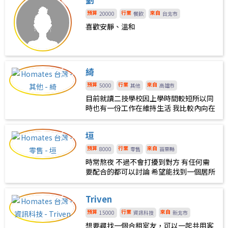
預算
行業
來自
20000
餐飲
台北市
喜歡安靜、溫和
綺
預算
行業
來自
5000
其他
高雄市
目前就讀二技學校因上學時間較短所以同
時也有一份工作在維持生活 我比較內向在
熟悉階段會比較安靜但如果個性合得來會
看到很嗨的一面，真的沒辦法當朋友也不
垣
勉強。生活上如果有什麼規矩或需要配合
的地方講出來沒問題會配合有問題我也會
預算
行業
來自
8000
零售
苗栗縣
提出來，希望講求溝通。 衛生習慣好、洗
時常熬夜 不過不會打擾到對方 有任何需
澡或煮飯也會收拾完才離開、不太會帶人
要配合的都可以討論 希望能找到一個居所
回來也不太介意只希望可以事先告知並且
不要吵到干擾別人就好、配合度高、重視
溝通
Triven
預算
行業
來自
15000
資訊科技
新北市
想要尋找一個合租室友，可以一起共用客