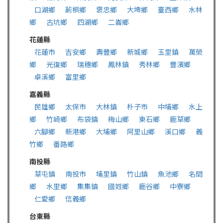
口湖鄉
莿桐鄉
褒忠鄉
大埤鄉
臺西鄉
水林
鄉
古坑鄉
四湖鄉
二崙鄉
花蓮縣
花蓮市
吉安鄉
壽豐鄉
新城鄉
玉里鎮
萬榮
鄉
光復鄉
瑞穗鄉
鳳林鎮
秀林鄉
豐濱鄉
卓溪鄉
富里鄉
嘉義縣
民雄鄉
太保市
大林鎮
朴子市
中埔鄉
水上
鄉
竹崎鄉
布袋鎮
梅山鄉
東石鄉
鹿草鄉
六腳鄉
新港鄉
大埔鄉
阿里山鄉
溪口鄉
義
竹鄉
番路鄉
南投縣
草屯鎮
南投市
埔里鎮
竹山鎮
魚池鄉
名間
鄉
水里鄉
集集鎮
國姓鄉
鹿谷鄉
中寮鄉
仁愛鄉
信義鄉
台東縣