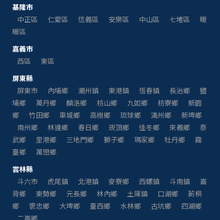
基隆市
中正區
仁愛區
信義區
安樂區
中山區
七堵區
暖
暖區
嘉義市
西區
東區
屏東縣
屏東市
內埔鄉
潮州鎮
東港鎮
恆春鎮
長治鄉
鹽
埔鄉
萬丹鄉
麟洛鄉
枋山鄉
九如鄉
枋寮鄉
新園
鄉
竹田鄉
車城鄉
高樹鄉
琉球鄉
滿州鄉
新埤鄉
南州鄉
林邊鄉
春日鄉
崁頂鄉
佳冬鄉
來義鄉
泰
武鄉
里港鄉
三地門鄉
獅子鄉
瑪家鄉
牡丹鄉
霧
臺鄉
萬巒鄉
雲林縣
斗六市
虎尾鎮
北港鎮
麥寮鄉
西螺鎮
斗南鎮
崙
背鄉
東勢鄉
元長鄉
林內鄉
土庫鎮
口湖鄉
莿桐
鄉
褒忠鄉
大埤鄉
臺西鄉
水林鄉
古坑鄉
四湖鄉
二崙鄉