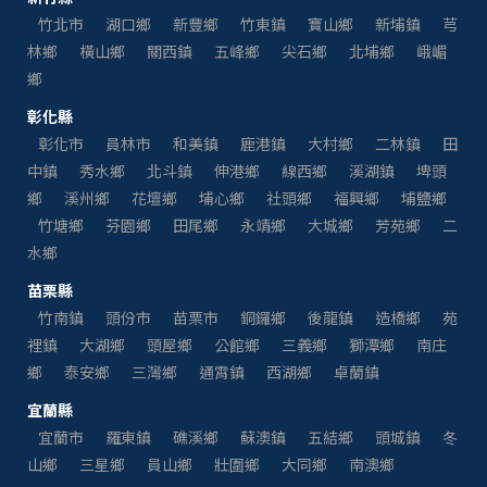
竹北市
湖口鄉
新豐鄉
竹東鎮
寶山鄉
新埔鎮
芎
林鄉
橫山鄉
關西鎮
五峰鄉
尖石鄉
北埔鄉
峨嵋
鄉
彰化縣
彰化市
員林市
和美鎮
鹿港鎮
大村鄉
二林鎮
田
中鎮
秀水鄉
北斗鎮
伸港鄉
線西鄉
溪湖鎮
埤頭
鄉
溪州鄉
花壇鄉
埔心鄉
社頭鄉
福興鄉
埔鹽鄉
竹塘鄉
芬園鄉
田尾鄉
永靖鄉
大城鄉
芳苑鄉
二
水鄉
苗栗縣
竹南鎮
頭份市
苗栗市
銅鑼鄉
後龍鎮
造橋鄉
苑
裡鎮
大湖鄉
頭屋鄉
公館鄉
三義鄉
獅潭鄉
南庄
鄉
泰安鄉
三灣鄉
通霄鎮
西湖鄉
卓蘭鎮
宜蘭縣
宜蘭市
羅東鎮
礁溪鄉
蘇澳鎮
五結鄉
頭城鎮
冬
山鄉
三星鄉
員山鄉
壯圍鄉
大同鄉
南澳鄉