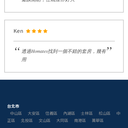
Ken
透過Homates找到一個不錯的套房，幾有
用
台北市
中山區
大安區
信義區
內湖區
士林區
松山區
中
正區
北投區
文山區
大同區
南港區
萬華區