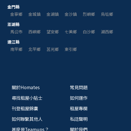
金門縣
金寧鄉
金城鎮
金湖鎮
金沙鎮
烈嶼鄉
烏坵鄉
澎湖縣
馬公市
西嶼鄉
望安鄉
七美鄉
白沙鄉
湖西鄉
連江縣
南竿鄉
北竿鄉
莒光鄉
東引鄉
關於Homates
常見問題
尋找租屋小貼士
如何運作
刊登租屋錦囊
租屋專欄
如何聯繫其他人
私隠聲明
甚麼是Teamups？
關於我們