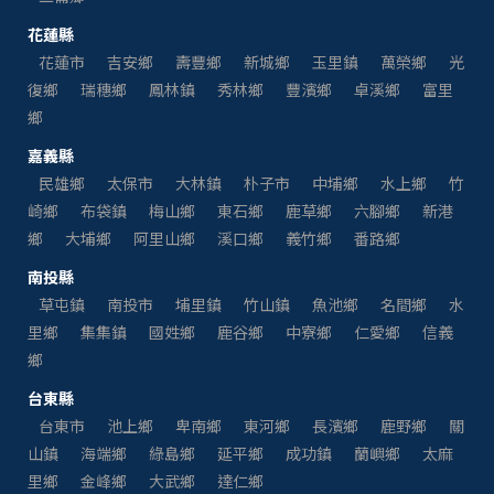
花蓮縣
花蓮市
吉安鄉
壽豐鄉
新城鄉
玉里鎮
萬榮鄉
光
復鄉
瑞穗鄉
鳳林鎮
秀林鄉
豐濱鄉
卓溪鄉
富里
鄉
嘉義縣
民雄鄉
太保市
大林鎮
朴子市
中埔鄉
水上鄉
竹
崎鄉
布袋鎮
梅山鄉
東石鄉
鹿草鄉
六腳鄉
新港
鄉
大埔鄉
阿里山鄉
溪口鄉
義竹鄉
番路鄉
南投縣
草屯鎮
南投市
埔里鎮
竹山鎮
魚池鄉
名間鄉
水
里鄉
集集鎮
國姓鄉
鹿谷鄉
中寮鄉
仁愛鄉
信義
鄉
台東縣
台東市
池上鄉
卑南鄉
東河鄉
長濱鄉
鹿野鄉
關
山鎮
海端鄉
綠島鄉
延平鄉
成功鎮
蘭嶼鄉
太麻
里鄉
金峰鄉
大武鄉
達仁鄉