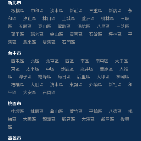
新北市
板橋區
中和區
淡水區
新莊區
三重區
新店區
永
和區
汐止區
林口區
土城區
蘆洲區
樹林區
三峽
區
五股區
泰山區
鶯歌區
深坑區
八里區
三芝區
萬里區
瑞芳區
金山區
貢寮區
石碇區
坪林區
平
溪區
烏來區
雙溪區
石門區
台中市
西屯區
北區
北屯區
西區
南區
南屯區
大里區
東區
太平區
中區
沙鹿區
龍井區
豐原區
大雅
區
潭子區
霧峰區
烏日區
后里區
大甲區
神岡區
梧棲區
大肚區
清水區
東勢區
外埔區
新社區
和
平區
大安區
石岡區
桃園市
中壢區
桃園區
龜山區
蘆竹區
平鎮區
八德區
楊
梅區
大園區
龍潭區
觀音區
大溪區
新屋區
復興
區
高雄市