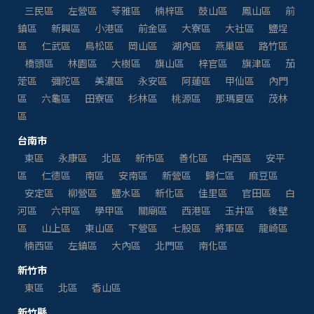
三民區
左營區
苓雅區
楠梓區
鼓山區
鳳山區
前
鎮區
新興區
小港區
前金區
大寮區
大社區
鹽埕
區
仁武區
鳥松區
岡山區
湖內區
燕巢區
路竹區
橋頭區
林園區
大樹區
旗山區
梓官區
旗津區
茄
萣區
彌陀區
美濃區
永安區
阿蓮區
甲仙區
內門
區
六龜區
田寮區
杉林區
桃源區
那瑪夏區
茂林
區
台南市
東區
永康區
北區
新市區
善化區
中西區
安平
區
仁德區
南區
安南區
新營區
歸仁區
麻豆區
安定區
柳營區
鹽水區
新化區
佳里區
官田區
白
河區
六甲區
學甲區
關廟區
西港區
玉井區
後壁
區
山上區
東山區
下營區
七股區
將軍區
龍崎區
楠西區
左鎮區
大內區
北門區
南化區
新竹市
東區
北區
香山區
新竹縣