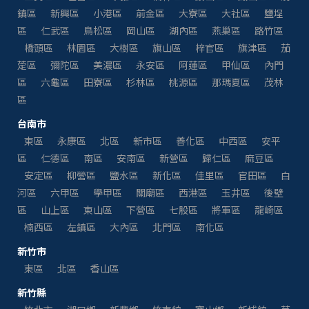
鎮區
新興區
小港區
前金區
大寮區
大社區
鹽埕
區
仁武區
鳥松區
岡山區
湖內區
燕巢區
路竹區
橋頭區
林園區
大樹區
旗山區
梓官區
旗津區
茄
萣區
彌陀區
美濃區
永安區
阿蓮區
甲仙區
內門
區
六龜區
田寮區
杉林區
桃源區
那瑪夏區
茂林
區
台南市
東區
永康區
北區
新市區
善化區
中西區
安平
區
仁德區
南區
安南區
新營區
歸仁區
麻豆區
安定區
柳營區
鹽水區
新化區
佳里區
官田區
白
河區
六甲區
學甲區
關廟區
西港區
玉井區
後壁
區
山上區
東山區
下營區
七股區
將軍區
龍崎區
楠西區
左鎮區
大內區
北門區
南化區
新竹市
東區
北區
香山區
新竹縣