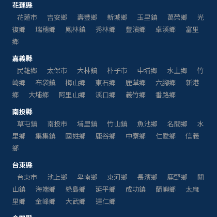
花蓮縣
花蓮市
吉安鄉
壽豐鄉
新城鄉
玉里鎮
萬榮鄉
光
復鄉
瑞穗鄉
鳳林鎮
秀林鄉
豐濱鄉
卓溪鄉
富里
鄉
嘉義縣
民雄鄉
太保市
大林鎮
朴子市
中埔鄉
水上鄉
竹
崎鄉
布袋鎮
梅山鄉
東石鄉
鹿草鄉
六腳鄉
新港
鄉
大埔鄉
阿里山鄉
溪口鄉
義竹鄉
番路鄉
南投縣
草屯鎮
南投市
埔里鎮
竹山鎮
魚池鄉
名間鄉
水
里鄉
集集鎮
國姓鄉
鹿谷鄉
中寮鄉
仁愛鄉
信義
鄉
台東縣
台東市
池上鄉
卑南鄉
東河鄉
長濱鄉
鹿野鄉
關
山鎮
海端鄉
綠島鄉
延平鄉
成功鎮
蘭嶼鄉
太麻
里鄉
金峰鄉
大武鄉
達仁鄉