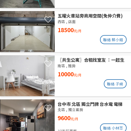
五權火車站旁商用空間(免仲介費)
西區
,
店面
18500
元/月
聯絡 蔡小姐
〖共生公寓〗合租找室友 ：一起生
活在良善的居家環境
南區
,
雅房
10000
元/月
聯絡 子綺
台中市 北區 獨立門牌 台水電 電梯
大樓 位於14樓 權狀10坪 有獨立陽
北區
,
獨立套房
台通風採光好 獨曬獨洗 不會淋雨
9600
元/月
聯絡 小林哥
27天前更新