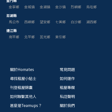
金門縣
金寧鄉
金城鎮
金湖鎮
金沙鎮
烈嶼鄉
烏坵鄉
澎湖縣
馬公市
西嶼鄉
望安鄉
七美鄉
白沙鄉
湖西鄉
連江縣
南竿鄉
北竿鄉
莒光鄉
東引鄉
關於Homates
常見問題
尋找租屋小貼士
如何運作
刊登租屋錦囊
租屋專欄
如何聯繫其他人
私隠聲明
甚麼是Teamups？
關於我們