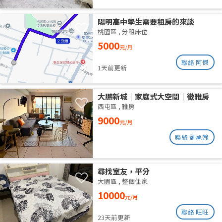
陽明高中學生需要租房的來談
桃園區
,
分租床位
5000
元/月
聯絡 阿傑
1天前更新
大鵬新城｜家庭式大空間｜徵雅房
室友 1 人
西屯區
,
雅房
9000
元/月
聯絡 劉承翰
尋找室友，平分
大園區
,
整個住家
10000
元/月
聯絡 旺旺
23天前更新