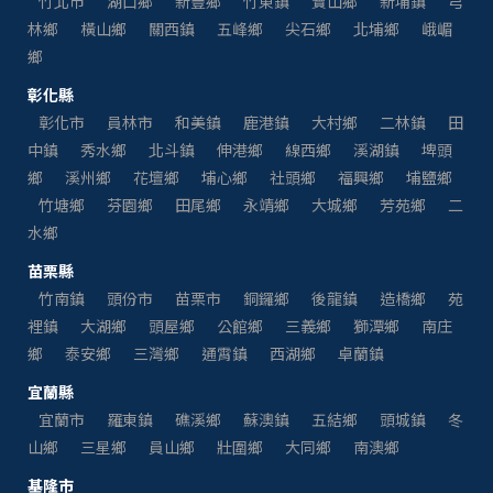
竹北市
湖口鄉
新豐鄉
竹東鎮
寶山鄉
新埔鎮
芎
林鄉
橫山鄉
關西鎮
五峰鄉
尖石鄉
北埔鄉
峨嵋
鄉
彰化縣
彰化市
員林市
和美鎮
鹿港鎮
大村鄉
二林鎮
田
中鎮
秀水鄉
北斗鎮
伸港鄉
線西鄉
溪湖鎮
埤頭
鄉
溪州鄉
花壇鄉
埔心鄉
社頭鄉
福興鄉
埔鹽鄉
竹塘鄉
芬園鄉
田尾鄉
永靖鄉
大城鄉
芳苑鄉
二
水鄉
苗栗縣
竹南鎮
頭份市
苗栗市
銅鑼鄉
後龍鎮
造橋鄉
苑
裡鎮
大湖鄉
頭屋鄉
公館鄉
三義鄉
獅潭鄉
南庄
鄉
泰安鄉
三灣鄉
通霄鎮
西湖鄉
卓蘭鎮
宜蘭縣
宜蘭市
羅東鎮
礁溪鄉
蘇澳鎮
五結鄉
頭城鎮
冬
山鄉
三星鄉
員山鄉
壯圍鄉
大同鄉
南澳鄉
基隆市