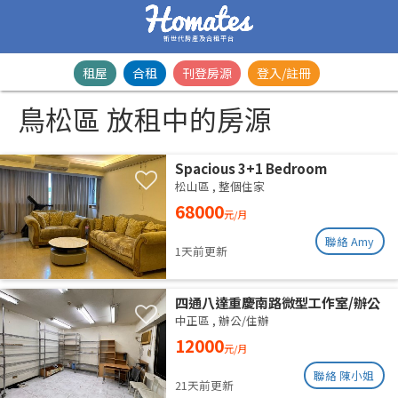
新世代房產及合租平台
租屋
合租
刊登房源
登入/註冊
鳥松區 放租中的房源
Spacious 3+1 Bedroom
Residence | Songshan District |
松山區
,
整個住家
Taipei Arena MRTSpacious 42-
68000
元/月
Ping Designer Apartment | Near
Taipei Arena MRT
聯絡 Amy
1天前更新
四通八達重慶南路微型工作室/辦公
室出租
中正區
,
辦公/住辦
12000
元/月
聯絡 陳小姐
21天前更新