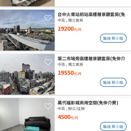
台中火車站前站高樓層景觀套房(免
仲介費)
中區
,
獨立套房
19200
元/月
聯絡 蔡小姐
第二市場旁高樓層景觀套房(免仲介
費)
中區
,
獨立套房
19550
元/月
聯絡 蔡小姐
萬代福影城商用空間(免仲介費)
中區
,
辦公/住辦
4500
元/月
聯絡 蔡小姐