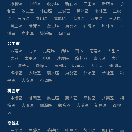
板橋區
中和區
淡水區
新莊區
三重區
新店區
永
和區
汐止區
林口區
土城區
蘆洲區
樹林區
三峽
區
五股區
泰山區
鶯歌區
深坑區
八里區
三芝區
萬里區
瑞芳區
金山區
貢寮區
石碇區
坪林區
平
溪區
烏來區
雙溪區
石門區
台中市
西屯區
北區
北屯區
西區
南區
南屯區
大里區
東區
太平區
中區
沙鹿區
龍井區
豐原區
大雅
區
潭子區
霧峰區
烏日區
后里區
大甲區
神岡區
梧棲區
大肚區
清水區
東勢區
外埔區
新社區
和
平區
大安區
石岡區
桃園市
中壢區
桃園區
龜山區
蘆竹區
平鎮區
八德區
楊
梅區
大園區
龍潭區
觀音區
大溪區
新屋區
復興
區
高雄市
三民區
左營區
苓雅區
楠梓區
鼓山區
鳳山區
前