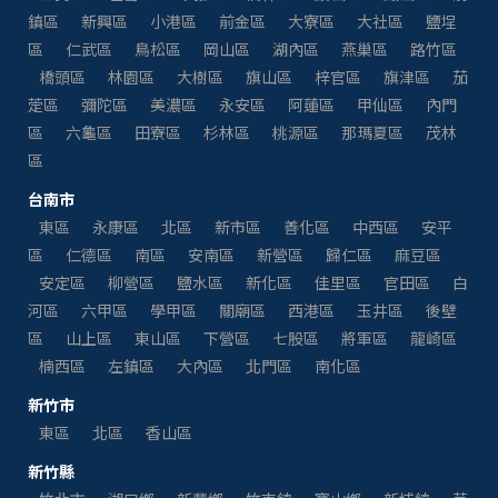
鎮區
新興區
小港區
前金區
大寮區
大社區
鹽埕
區
仁武區
鳥松區
岡山區
湖內區
燕巢區
路竹區
橋頭區
林園區
大樹區
旗山區
梓官區
旗津區
茄
萣區
彌陀區
美濃區
永安區
阿蓮區
甲仙區
內門
區
六龜區
田寮區
杉林區
桃源區
那瑪夏區
茂林
區
台南市
東區
永康區
北區
新市區
善化區
中西區
安平
區
仁德區
南區
安南區
新營區
歸仁區
麻豆區
安定區
柳營區
鹽水區
新化區
佳里區
官田區
白
河區
六甲區
學甲區
關廟區
西港區
玉井區
後壁
區
山上區
東山區
下營區
七股區
將軍區
龍崎區
楠西區
左鎮區
大內區
北門區
南化區
新竹市
東區
北區
香山區
新竹縣