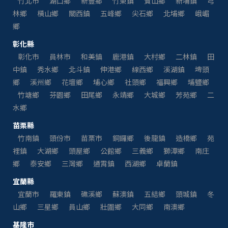
竹北市
湖口鄉
新豐鄉
竹東鎮
寶山鄉
新埔鎮
芎
林鄉
橫山鄉
關西鎮
五峰鄉
尖石鄉
北埔鄉
峨嵋
鄉
彰化縣
彰化市
員林市
和美鎮
鹿港鎮
大村鄉
二林鎮
田
中鎮
秀水鄉
北斗鎮
伸港鄉
線西鄉
溪湖鎮
埤頭
鄉
溪州鄉
花壇鄉
埔心鄉
社頭鄉
福興鄉
埔鹽鄉
竹塘鄉
芬園鄉
田尾鄉
永靖鄉
大城鄉
芳苑鄉
二
水鄉
苗栗縣
竹南鎮
頭份市
苗栗市
銅鑼鄉
後龍鎮
造橋鄉
苑
裡鎮
大湖鄉
頭屋鄉
公館鄉
三義鄉
獅潭鄉
南庄
鄉
泰安鄉
三灣鄉
通霄鎮
西湖鄉
卓蘭鎮
宜蘭縣
宜蘭市
羅東鎮
礁溪鄉
蘇澳鎮
五結鄉
頭城鎮
冬
山鄉
三星鄉
員山鄉
壯圍鄉
大同鄉
南澳鄉
基隆市