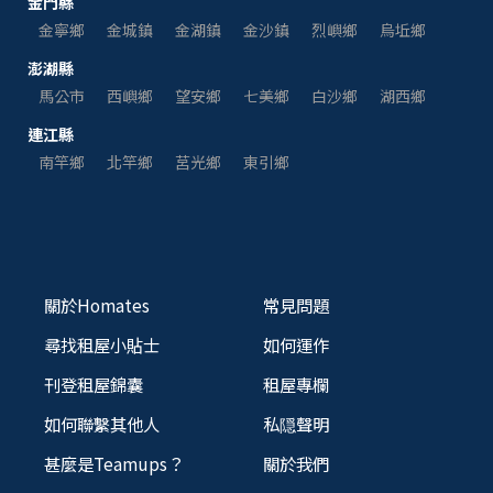
金門縣
金寧鄉
金城鎮
金湖鎮
金沙鎮
烈嶼鄉
烏坵鄉
澎湖縣
馬公市
西嶼鄉
望安鄉
七美鄉
白沙鄉
湖西鄉
連江縣
南竿鄉
北竿鄉
莒光鄉
東引鄉
關於Homates
常見問題
尋找租屋小貼士
如何運作
刊登租屋錦囊
租屋專欄
如何聯繫其他人
私隠聲明
甚麼是Teamups？
關於我們