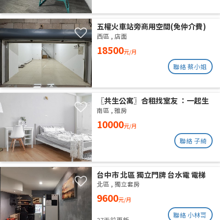
五權火車站旁商用空間(免仲介費)
西區
,
店面
18500
元/月
聯絡 蔡小姐
〖共生公寓〗合租找室友 ：一起生
活在良善的居家環境
南區
,
雅房
10000
元/月
聯絡 子綺
台中市 北區 獨立門牌 台水電 電梯
大樓 位於14樓 權狀10坪 有獨立陽
北區
,
獨立套房
台通風採光好 獨曬獨洗 不會淋雨
9600
元/月
聯絡 小林哥
27天前更新