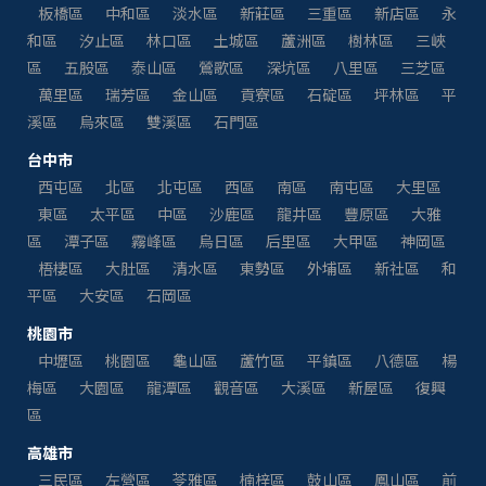
板橋區
中和區
淡水區
新莊區
三重區
新店區
永
和區
汐止區
林口區
土城區
蘆洲區
樹林區
三峽
區
五股區
泰山區
鶯歌區
深坑區
八里區
三芝區
萬里區
瑞芳區
金山區
貢寮區
石碇區
坪林區
平
溪區
烏來區
雙溪區
石門區
台中市
西屯區
北區
北屯區
西區
南區
南屯區
大里區
東區
太平區
中區
沙鹿區
龍井區
豐原區
大雅
區
潭子區
霧峰區
烏日區
后里區
大甲區
神岡區
梧棲區
大肚區
清水區
東勢區
外埔區
新社區
和
平區
大安區
石岡區
桃園市
中壢區
桃園區
龜山區
蘆竹區
平鎮區
八德區
楊
梅區
大園區
龍潭區
觀音區
大溪區
新屋區
復興
區
高雄市
三民區
左營區
苓雅區
楠梓區
鼓山區
鳳山區
前