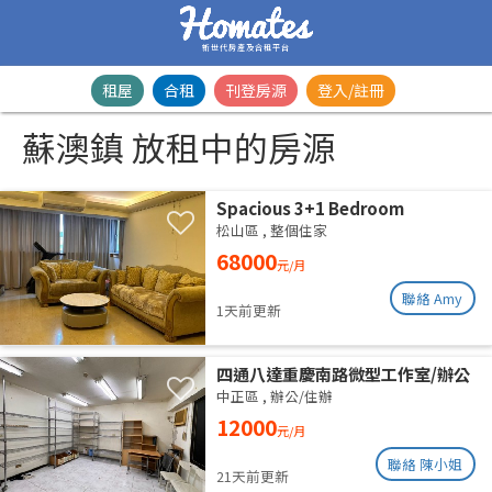
新世代房產及合租平台
租屋
合租
刊登房源
登入/註冊
蘇澳鎮 放租中的房源
Spacious 3+1 Bedroom
Residence | Songshan District |
松山區
,
整個住家
Taipei Arena MRTSpacious 42-
68000
元/月
Ping Designer Apartment | Near
Taipei Arena MRT
聯絡 Amy
1天前更新
四通八達重慶南路微型工作室/辦公
室出租
中正區
,
辦公/住辦
12000
元/月
聯絡 陳小姐
21天前更新