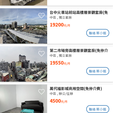
台中火車站前站高樓層景觀套房(免
仲介費)
中區
,
獨立套房
19200
元/月
聯絡 蔡小姐
第二市場旁高樓層景觀套房(免仲介
費)
中區
,
獨立套房
19550
元/月
聯絡 蔡小姐
萬代福影城商用空間(免仲介費)
中區
,
辦公/住辦
4500
元/月
聯絡 蔡小姐