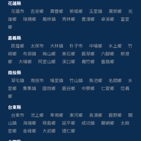
花蓮縣
花蓮市
吉安鄉
壽豐鄉
新城鄉
玉里鎮
萬榮鄉
光
復鄉
瑞穗鄉
鳳林鎮
秀林鄉
豐濱鄉
卓溪鄉
富里
鄉
嘉義縣
民雄鄉
太保市
大林鎮
朴子市
中埔鄉
水上鄉
竹
崎鄉
布袋鎮
梅山鄉
東石鄉
鹿草鄉
六腳鄉
新港
鄉
大埔鄉
阿里山鄉
溪口鄉
義竹鄉
番路鄉
南投縣
草屯鎮
南投市
埔里鎮
竹山鎮
魚池鄉
名間鄉
水
里鄉
集集鎮
國姓鄉
鹿谷鄉
中寮鄉
仁愛鄉
信義
鄉
台東縣
台東市
池上鄉
卑南鄉
東河鄉
長濱鄉
鹿野鄉
關
山鎮
海端鄉
綠島鄉
延平鄉
成功鎮
蘭嶼鄉
太麻
里鄉
金峰鄉
大武鄉
達仁鄉