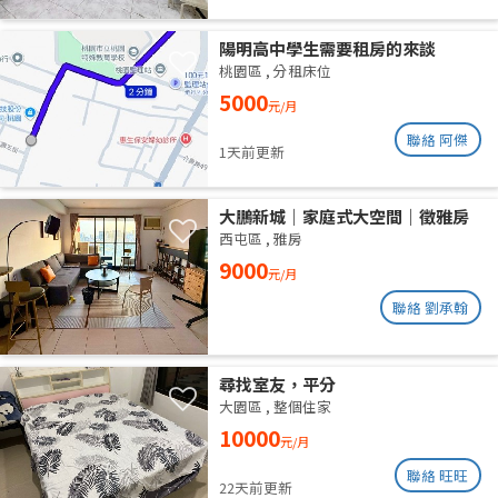
陽明高中學生需要租房的來談
桃園區
,
分租床位
5000
元/月
聯絡 阿傑
1天前更新
大鵬新城｜家庭式大空間｜徵雅房
室友 1 人
西屯區
,
雅房
9000
元/月
聯絡 劉承翰
尋找室友，平分
大園區
,
整個住家
10000
元/月
聯絡 旺旺
22天前更新