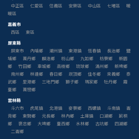
中正區
仁愛區
信義區
安樂區
中山區
七堵區
暖
暖區
嘉義市
西區
東區
屏東縣
屏東市
內埔鄉
潮州鎮
東港鎮
恆春鎮
長治鄉
鹽
埔鄉
萬丹鄉
麟洛鄉
枋山鄉
九如鄉
枋寮鄉
新園
鄉
竹田鄉
車城鄉
高樹鄉
琉球鄉
滿州鄉
新埤鄉
南州鄉
林邊鄉
春日鄉
崁頂鄉
佳冬鄉
來義鄉
泰
武鄉
里港鄉
三地門鄉
獅子鄉
瑪家鄉
牡丹鄉
霧
臺鄉
萬巒鄉
雲林縣
斗六市
虎尾鎮
北港鎮
麥寮鄉
西螺鎮
斗南鎮
崙
背鄉
東勢鄉
元長鄉
林內鄉
土庫鎮
口湖鄉
莿桐
鄉
褒忠鄉
大埤鄉
臺西鄉
水林鄉
古坑鄉
四湖鄉
二崙鄉