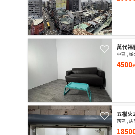
萬代福
中區
,
辦
4500
五權火
西區
,
店
1850