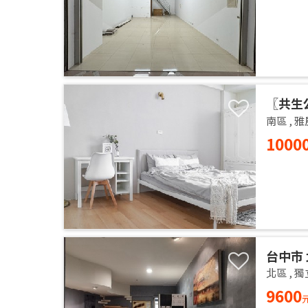
〖共生
的居家
南區
,
雅
1000
台中市 
14樓 
北區
,
獨
獨洗 
9600