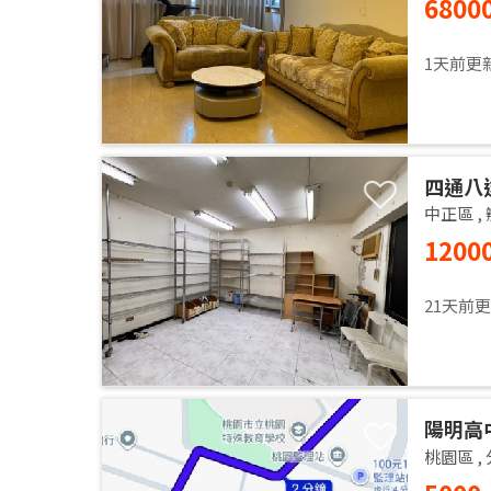
6800
Apartm
1天前更
四通八
中正區
,
1200
21天前
陽明高
桃園區
,