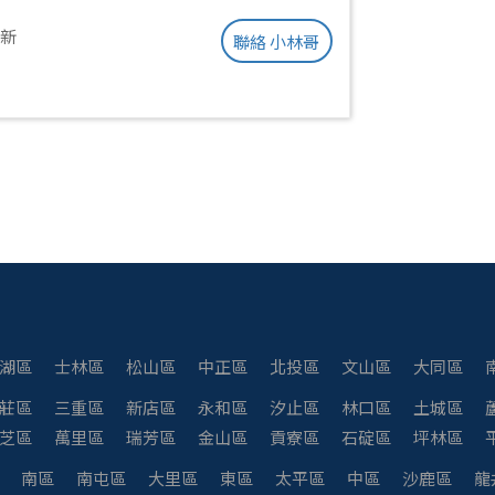
更新
聯絡 小林哥
湖區
士林區
松山區
中正區
北投區
文山區
大同區
莊區
三重區
新店區
永和區
汐止區
林口區
土城區
芝區
萬里區
瑞芳區
金山區
貢寮區
石碇區
坪林區
南區
南屯區
大里區
東區
太平區
中區
沙鹿區
龍