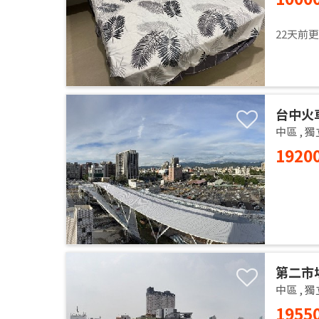
22天前
台中火
中區
,
獨
1920
第二市
中區
,
獨
1955