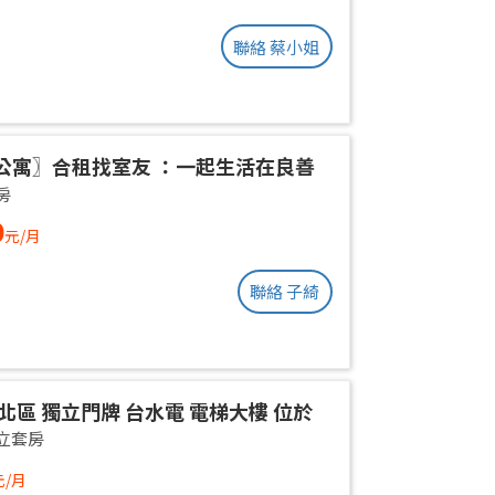
聯絡 蔡小姐
公寓〗合租找室友 ：一起生活在良善
環境
房
0
元/月
聯絡 子綺
北區 獨立門牌 台水電 電梯大樓 位於
權狀10坪 有獨立陽台通風採光好 獨曬
立套房
不會淋雨
元/月