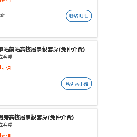
元/月
更新
聯絡 旺旺
車站前站高樓層景觀套房(免仲介費)
立套房
0
元/月
聯絡 蔡小姐
場旁高樓層景觀套房(免仲介費)
立套房
0
元/月