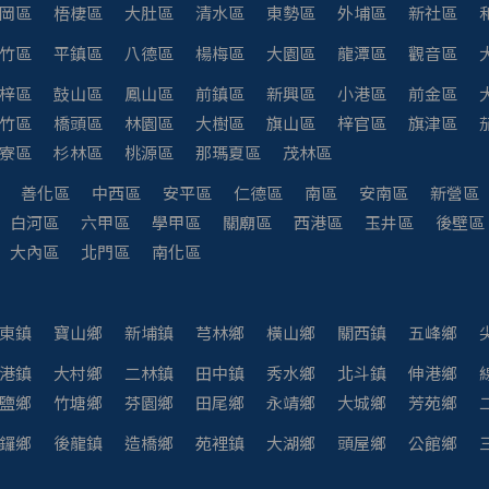
岡區
梧棲區
大肚區
清水區
東勢區
外埔區
新社區
竹區
平鎮區
八德區
楊梅區
大園區
龍潭區
觀音區
梓區
鼓山區
鳳山區
前鎮區
新興區
小港區
前金區
竹區
橋頭區
林園區
大樹區
旗山區
梓官區
旗津區
寮區
杉林區
桃源區
那瑪夏區
茂林區
善化區
中西區
安平區
仁德區
南區
安南區
新營區
白河區
六甲區
學甲區
關廟區
西港區
玉井區
後壁區
大內區
北門區
南化區
東鎮
寶山鄉
新埔鎮
芎林鄉
橫山鄉
關西鎮
五峰鄉
港鎮
大村鄉
二林鎮
田中鎮
秀水鄉
北斗鎮
伸港鄉
鹽鄉
竹塘鄉
芬園鄉
田尾鄉
永靖鄉
大城鄉
芳苑鄉
鑼鄉
後龍鎮
造橋鄉
苑裡鎮
大湖鄉
頭屋鄉
公館鄉