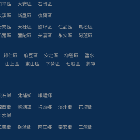
和平區
大安區
石岡區
大溪區
新屋區
復興區
大寮區
大社區
鹽埕區
仁武區
鳥松區
茄萣區
彌陀區
美濃區
永安區
阿蓮區
歸仁區
麻豆區
安定區
柳營區
鹽水
山上區
東山區
下營區
七股區
將軍
尖石鄉
北埔鄉
峨嵋鄉
線西鄉
溪湖鎮
埤頭鄉
溪州鄉
花壇鄉
二水鄉
三義鄉
獅潭鄉
南庄鄉
泰安鄉
三灣鄉