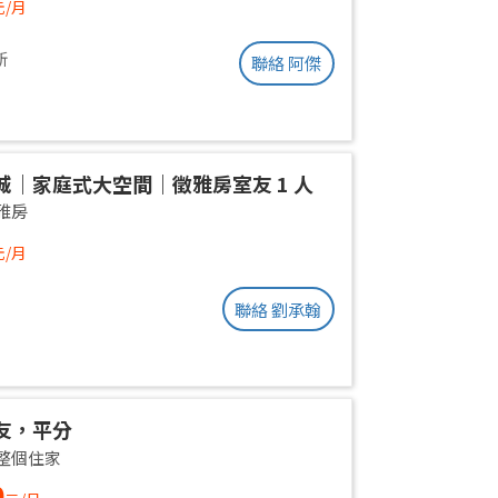
元/月
新
聯絡 阿傑
城｜家庭式大空間｜徵雅房室友 1 人
雅房
元/月
聯絡 劉承翰
友，平分
整個住家
0