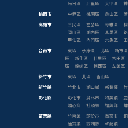
烏日區
后里區
大甲區
神
桃園市
中壢區
桃園區
龜山區
蘆
高雄市
三民區
左營區
苓雅區
楠
岡山區
湖內區
燕巢區
路
甲仙區
內門區
六龜區
田
台南市
東區
永康區
北區
新市區
區
新化區
佳里區
官田區
區
龍崎區
楠西區
左鎮區
新竹市
東區
北區
香山區
新竹縣
竹北市
湖口鄉
新豐鄉
竹
彰化縣
彰化市
員林市
和美鎮
鹿
埔心鄉
社頭鄉
福興鄉
埔
苗栗縣
竹南鎮
頭份市
苗栗市
銅
通霄鎮
西湖鄉
卓蘭鎮