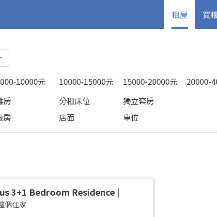
租屋
買
5000-10000元
10000-15000元
15000-20000元
20000-
雅房
分租床位
獨立套房
廠房
店面
車位
us 3+1 Bedroom Residence |
an District | Taipei Arena
整個住家
cious 42-Ping Designer