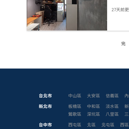
27天前
完
台北市
中山區
大安區
信義區
內
新北市
板橋區
中和區
淡水區
新
鶯歌區
深坑區
八里區
三
台中市
西屯區
北區
北屯區
西區