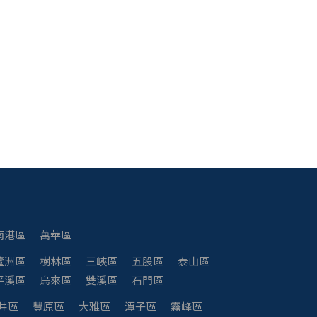
南港區
萬華區
蘆洲區
樹林區
三峽區
五股區
泰山區
平溪區
烏來區
雙溪區
石門區
井區
豐原區
大雅區
潭子區
霧峰區