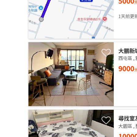
5000
1天前更
大鵬新
西屯區
,
9000
尋找室
大園區
,
1000