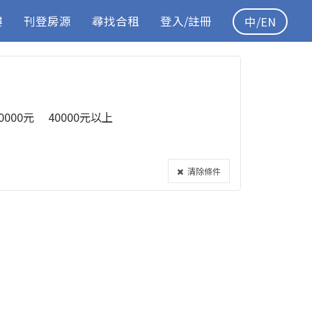
樓
刊登房源
尋找合租
登入/註冊
中/EN
40000元
40000元以上
清除條件