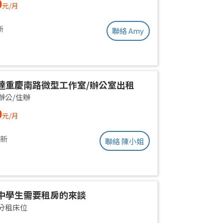
0
元/月
ent | Near Taipei Arena MRT
新
聯絡 Amy
達重慶南路微型工作室/辦公室出租
辦公/住辦
0
元/月
更新
聯絡 陳小姐
中學生需要租房的來談
分租床位