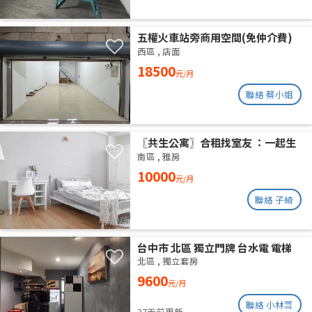
五權火車站旁商用空間(免仲介費)
西區
,
店面
18500
元/月
聯絡 蔡小姐
〖共生公寓〗合租找室友 ：一起生
活在良善的居家環境
南區
,
雅房
10000
元/月
聯絡 子綺
台中市 北區 獨立門牌 台水電 電梯
大樓 位於14樓 權狀10坪 有獨立陽
北區
,
獨立套房
台通風採光好 獨曬獨洗 不會淋雨
9600
元/月
聯絡 小林哥
27天前更新