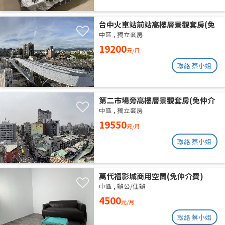
台中火車站前站高樓層景觀套房(免
仲介費)
中區
,
獨立套房
19200
元/月
聯絡 蔡小姐
第二市場旁高樓層景觀套房(免仲介
費)
中區
,
獨立套房
19550
元/月
聯絡 蔡小姐
萬代福影城商用空間(免仲介費)
中區
,
辦公/住辦
4500
元/月
聯絡 蔡小姐