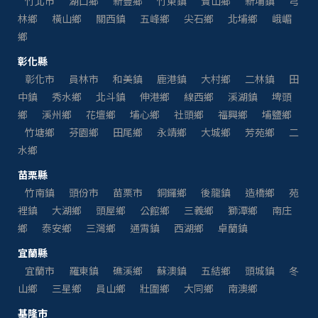
竹北市
湖口鄉
新豐鄉
竹東鎮
寶山鄉
新埔鎮
芎
林鄉
橫山鄉
關西鎮
五峰鄉
尖石鄉
北埔鄉
峨嵋
鄉
彰化縣
彰化市
員林市
和美鎮
鹿港鎮
大村鄉
二林鎮
田
中鎮
秀水鄉
北斗鎮
伸港鄉
線西鄉
溪湖鎮
埤頭
鄉
溪州鄉
花壇鄉
埔心鄉
社頭鄉
福興鄉
埔鹽鄉
竹塘鄉
芬園鄉
田尾鄉
永靖鄉
大城鄉
芳苑鄉
二
水鄉
苗栗縣
竹南鎮
頭份市
苗栗市
銅鑼鄉
後龍鎮
造橋鄉
苑
裡鎮
大湖鄉
頭屋鄉
公館鄉
三義鄉
獅潭鄉
南庄
鄉
泰安鄉
三灣鄉
通霄鎮
西湖鄉
卓蘭鎮
宜蘭縣
宜蘭市
羅東鎮
礁溪鄉
蘇澳鎮
五結鄉
頭城鎮
冬
山鄉
三星鄉
員山鄉
壯圍鄉
大同鄉
南澳鄉
基隆市