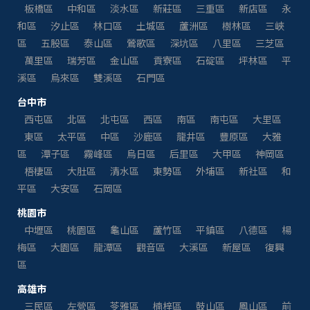
板橋區
中和區
淡水區
新莊區
三重區
新店區
永
和區
汐止區
林口區
土城區
蘆洲區
樹林區
三峽
區
五股區
泰山區
鶯歌區
深坑區
八里區
三芝區
萬里區
瑞芳區
金山區
貢寮區
石碇區
坪林區
平
溪區
烏來區
雙溪區
石門區
台中市
西屯區
北區
北屯區
西區
南區
南屯區
大里區
東區
太平區
中區
沙鹿區
龍井區
豐原區
大雅
區
潭子區
霧峰區
烏日區
后里區
大甲區
神岡區
梧棲區
大肚區
清水區
東勢區
外埔區
新社區
和
平區
大安區
石岡區
桃園市
中壢區
桃園區
龜山區
蘆竹區
平鎮區
八德區
楊
梅區
大園區
龍潭區
觀音區
大溪區
新屋區
復興
區
高雄市
三民區
左營區
苓雅區
楠梓區
鼓山區
鳳山區
前