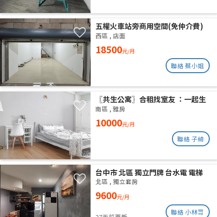
五權火車站旁商用空間(免仲介費)
西區
,
店面
18500
元/月
聯絡 蔡小姐
〖共生公寓〗合租找室友 ：一起生
活在良善的居家環境
南區
,
雅房
10000
元/月
聯絡 子綺
台中市 北區 獨立門牌 台水電 電梯
大樓 位於14樓 權狀10坪 有獨立陽
北區
,
獨立套房
台通風採光好 獨曬獨洗 不會淋雨
9600
元/月
聯絡 小林哥
27天前更新