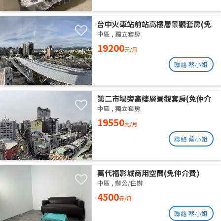
台中火車站前站高樓層景觀套房(免
仲介費)
中區
,
獨立套房
19200
元/月
聯絡 蔡小姐
第二市場旁高樓層景觀套房(免仲介
費)
中區
,
獨立套房
19550
元/月
聯絡 蔡小姐
萬代福影城商用空間(免仲介費)
中區
,
辦公/住辦
4500
元/月
聯絡 蔡小姐