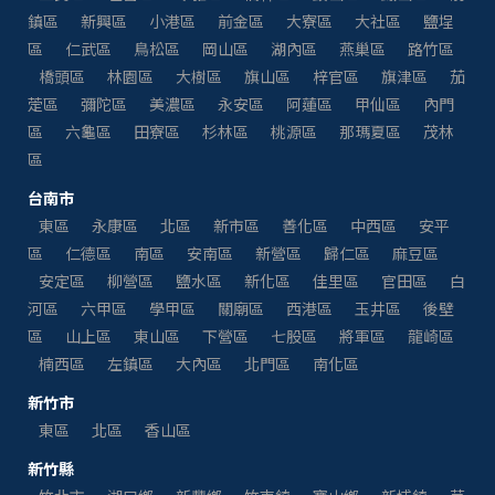
鎮區
新興區
小港區
前金區
大寮區
大社區
鹽埕
區
仁武區
鳥松區
岡山區
湖內區
燕巢區
路竹區
橋頭區
林園區
大樹區
旗山區
梓官區
旗津區
茄
萣區
彌陀區
美濃區
永安區
阿蓮區
甲仙區
內門
區
六龜區
田寮區
杉林區
桃源區
那瑪夏區
茂林
區
台南市
東區
永康區
北區
新市區
善化區
中西區
安平
區
仁德區
南區
安南區
新營區
歸仁區
麻豆區
安定區
柳營區
鹽水區
新化區
佳里區
官田區
白
河區
六甲區
學甲區
關廟區
西港區
玉井區
後壁
區
山上區
東山區
下營區
七股區
將軍區
龍崎區
楠西區
左鎮區
大內區
北門區
南化區
新竹市
東區
北區
香山區
新竹縣