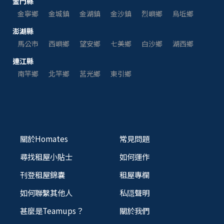
金門縣
金寧鄉
金城鎮
金湖鎮
金沙鎮
烈嶼鄉
烏坵鄉
澎湖縣
馬公市
西嶼鄉
望安鄉
七美鄉
白沙鄉
湖西鄉
連江縣
南竿鄉
北竿鄉
莒光鄉
東引鄉
關於Homates
常見問題
尋找租屋小貼士
如何運作
刊登租屋錦囊
租屋專欄
如何聯繫其他人
私隠聲明
甚麼是Teamups？
關於我們