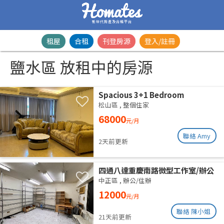
新世代房產及合租平台
租屋
合租
刊登房源
登入/註冊
鹽水區 放租中的房源
Spacious 3+1 Bedroom
Residence | Songshan District |
松山區
,
整個住家
Taipei Arena MRTSpacious 42-
68000
元/月
Ping Designer Apartment | Near
Taipei Arena MRT
聯絡 Amy
2天前更新
四通八達重慶南路微型工作室/辦公
室出租
中正區
,
辦公/住辦
12000
元/月
聯絡 陳小姐
21天前更新