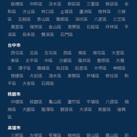
板橋區
中和區
淡水區
新莊區
三重區
新店區
永
和區
汐止區
林口區
土城區
蘆洲區
樹林區
三峽
區
五股區
泰山區
鶯歌區
深坑區
八里區
三芝區
萬里區
瑞芳區
金山區
貢寮區
石碇區
坪林區
平
溪區
烏來區
雙溪區
石門區
台中市
西屯區
北區
北屯區
西區
南區
南屯區
大里區
東區
太平區
中區
沙鹿區
龍井區
豐原區
大雅
區
潭子區
霧峰區
烏日區
后里區
大甲區
神岡區
梧棲區
大肚區
清水區
東勢區
外埔區
新社區
和
平區
大安區
石岡區
桃園市
中壢區
桃園區
龜山區
蘆竹區
平鎮區
八德區
楊
梅區
大園區
龍潭區
觀音區
大溪區
新屋區
復興
區
高雄市
三民區
左營區
苓雅區
楠梓區
鼓山區
鳳山區
前