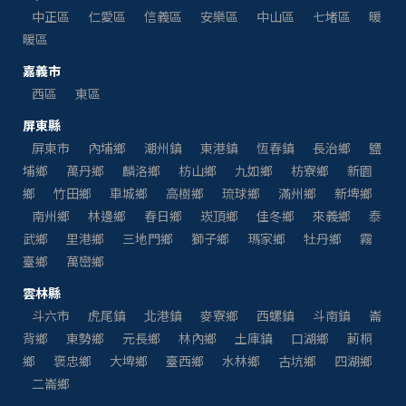
中正區
仁愛區
信義區
安樂區
中山區
七堵區
暖
暖區
嘉義市
西區
東區
屏東縣
屏東市
內埔鄉
潮州鎮
東港鎮
恆春鎮
長治鄉
鹽
埔鄉
萬丹鄉
麟洛鄉
枋山鄉
九如鄉
枋寮鄉
新園
鄉
竹田鄉
車城鄉
高樹鄉
琉球鄉
滿州鄉
新埤鄉
南州鄉
林邊鄉
春日鄉
崁頂鄉
佳冬鄉
來義鄉
泰
武鄉
里港鄉
三地門鄉
獅子鄉
瑪家鄉
牡丹鄉
霧
臺鄉
萬巒鄉
雲林縣
斗六市
虎尾鎮
北港鎮
麥寮鄉
西螺鎮
斗南鎮
崙
背鄉
東勢鄉
元長鄉
林內鄉
土庫鎮
口湖鄉
莿桐
鄉
褒忠鄉
大埤鄉
臺西鄉
水林鄉
古坑鄉
四湖鄉
二崙鄉