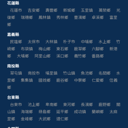
花蓮縣
花蓮市
吉安鄉
壽豐鄉
新城鄉
玉里鎮
萬榮鄉
光
復鄉
瑞穗鄉
鳳林鎮
秀林鄉
豐濱鄉
卓溪鄉
富里
鄉
嘉義縣
民雄鄉
太保市
大林鎮
朴子市
中埔鄉
水上鄉
竹
崎鄉
布袋鎮
梅山鄉
東石鄉
鹿草鄉
六腳鄉
新港
鄉
大埔鄉
阿里山鄉
溪口鄉
義竹鄉
番路鄉
南投縣
草屯鎮
南投市
埔里鎮
竹山鎮
魚池鄉
名間鄉
水
里鄉
集集鎮
國姓鄉
鹿谷鄉
中寮鄉
仁愛鄉
信義
鄉
台東縣
台東市
池上鄉
卑南鄉
東河鄉
長濱鄉
鹿野鄉
關
山鎮
海端鄉
綠島鄉
延平鄉
成功鎮
蘭嶼鄉
太麻
里鄉
金峰鄉
大武鄉
達仁鄉