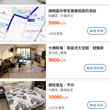
陽明高中學生需要租房的來談
桃園區
,
分租床位
5000
元/月
聯絡 阿傑
2天前更新
大鵬新城｜家庭式大空間｜徵雅房
室友 1 人
西屯區
,
雅房
9000
元/月
聯絡 劉承翰
尋找室友，平分
大園區
,
整個住家
10000
元/月
聯絡 旺旺
23天前更新