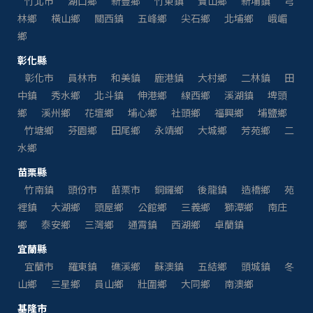
竹北市
湖口鄉
新豐鄉
竹東鎮
寶山鄉
新埔鎮
芎
林鄉
橫山鄉
關西鎮
五峰鄉
尖石鄉
北埔鄉
峨嵋
鄉
彰化縣
彰化市
員林市
和美鎮
鹿港鎮
大村鄉
二林鎮
田
中鎮
秀水鄉
北斗鎮
伸港鄉
線西鄉
溪湖鎮
埤頭
鄉
溪州鄉
花壇鄉
埔心鄉
社頭鄉
福興鄉
埔鹽鄉
竹塘鄉
芬園鄉
田尾鄉
永靖鄉
大城鄉
芳苑鄉
二
水鄉
苗栗縣
竹南鎮
頭份市
苗栗市
銅鑼鄉
後龍鎮
造橋鄉
苑
裡鎮
大湖鄉
頭屋鄉
公館鄉
三義鄉
獅潭鄉
南庄
鄉
泰安鄉
三灣鄉
通霄鎮
西湖鄉
卓蘭鎮
宜蘭縣
宜蘭市
羅東鎮
礁溪鄉
蘇澳鎮
五結鄉
頭城鎮
冬
山鄉
三星鄉
員山鄉
壯圍鄉
大同鄉
南澳鄉
基隆市