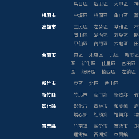
烏日區
后里區
大甲區
神
桃園市
中壢區
桃園區
龜山區
蘆
高雄市
三民區
左營區
苓雅區
楠
岡山區
湖內區
燕巢區
路
甲仙區
內門區
六龜區
田
台南市
東區
永康區
北區
新市區
區
新化區
佳里區
官田區
區
龍崎區
楠西區
左鎮區
新竹市
東區
北區
香山區
新竹縣
竹北市
湖口鄉
新豐鄉
竹
彰化縣
彰化市
員林市
和美鎮
鹿
埔心鄉
社頭鄉
福興鄉
埔
苗栗縣
竹南鎮
頭份市
苗栗市
銅
通霄鎮
西湖鄉
卓蘭鎮