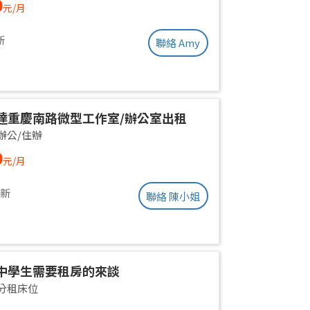
0
元/月
ent | Near Taipei Arena MRT
新
聯絡 Amy
達重慶南路微型工作室/辦公室出租
辦公/住辦
0
元/月
更新
聯絡 陳小姐
中學生需要租房的來談
分租床位