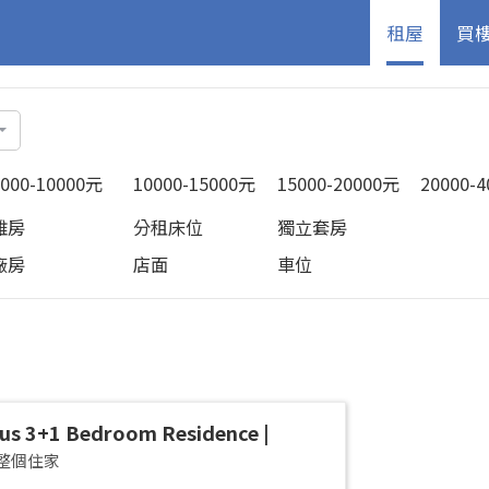
租屋
買
5000-10000元
10000-15000元
15000-20000元
20000-
雅房
分租床位
獨立套房
廠房
店面
車位
us 3+1 Bedroom Residence |
an District | Taipei Arena
整個住家
cious 42-Ping Designer