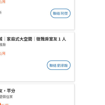
元/月
新
聯絡 阿傑
城｜家庭式大空間｜徵雅房室友 1 人
雅房
元/月
聯絡 劉承翰
友，平分
整個住家
0