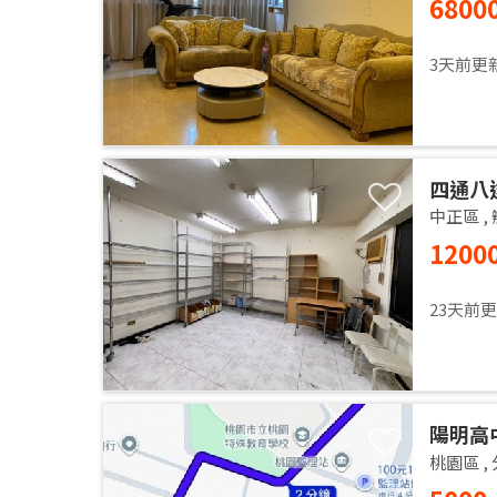
6800
Apartm
3天前更
四通八
中正區
,
1200
23天前
陽明高
桃園區
,