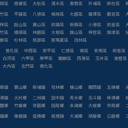
岡區
梧棲區
大肚區
清水區
東勢區
外埔區
新社區
竹區
平鎮區
八德區
楊梅區
大園區
龍潭區
觀音區
梓區
鼓山區
鳳山區
前鎮區
新興區
小港區
前金區
竹區
橋頭區
林園區
大樹區
旗山區
梓官區
旗津區
寮區
杉林區
桃源區
那瑪夏區
茂林區
善化區
中西區
安平區
仁德區
南區
安南區
新營區
白河區
六甲區
學甲區
關廟區
西港區
玉井區
後壁區
大內區
北門區
南化區
東鎮
寶山鄉
新埔鎮
芎林鄉
橫山鄉
關西鎮
五峰鄉
港鎮
大村鄉
二林鎮
田中鎮
秀水鄉
北斗鎮
伸港鄉
鹽鄉
竹塘鄉
芬園鄉
田尾鄉
永靖鄉
大城鄉
芳苑鄉
鑼鄉
後龍鎮
造橋鄉
苑裡鎮
大湖鄉
頭屋鄉
公館鄉