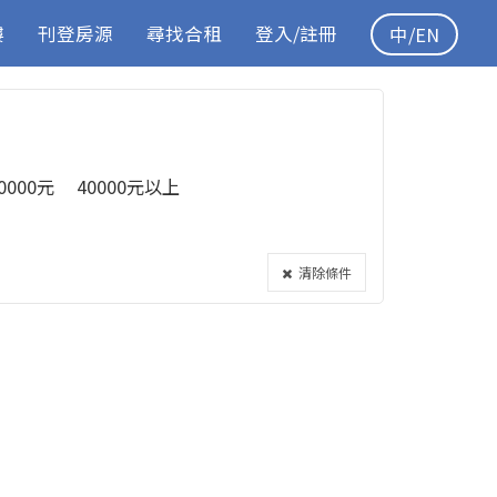
樓
刊登房源
尋找合租
登入/註冊
中/EN
40000元
40000元以上
清除條件