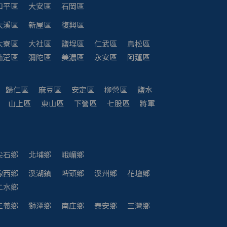
和平區
大安區
石岡區
大溪區
新屋區
復興區
大寮區
大社區
鹽埕區
仁武區
鳥松區
茄萣區
彌陀區
美濃區
永安區
阿蓮區
歸仁區
麻豆區
安定區
柳營區
鹽水
山上區
東山區
下營區
七股區
將軍
尖石鄉
北埔鄉
峨嵋鄉
線西鄉
溪湖鎮
埤頭鄉
溪州鄉
花壇鄉
二水鄉
三義鄉
獅潭鄉
南庄鄉
泰安鄉
三灣鄉