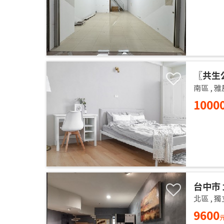
〖共生
的居家
南區
,
雅
1000
台中市 
14樓 
北區
,
獨
獨洗 
9600