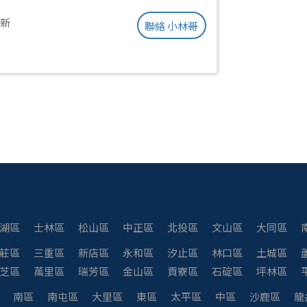
更新
聯絡 小林哥
湖區
士林區
松山區
中正區
北投區
文山區
大同區
莊區
三重區
新店區
永和區
汐止區
林口區
土城區
芝區
萬里區
瑞芳區
金山區
貢寮區
石碇區
坪林區
南區
南屯區
大里區
東區
太平區
中區
沙鹿區
龍