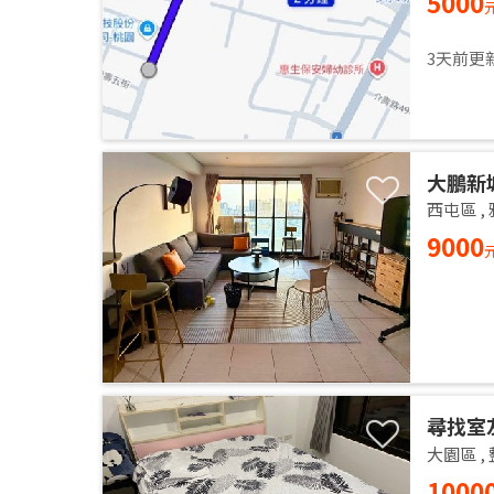
5000
3天前更
大鵬新
西屯區
,
9000
尋找室
大園區
,
1000