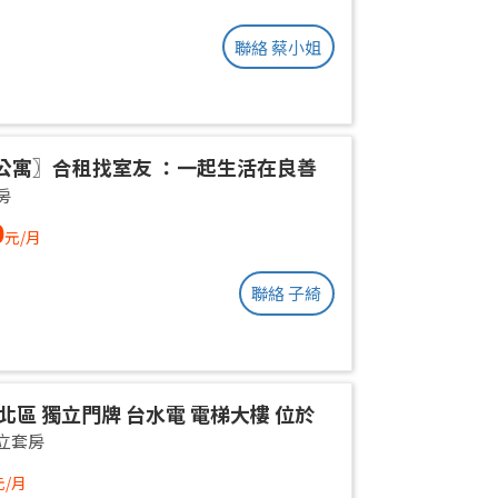
聯絡 蔡小姐
公寓〗合租找室友 ：一起生活在良善
環境
房
0
元/月
聯絡 子綺
北區 獨立門牌 台水電 電梯大樓 位於
權狀10坪 有獨立陽台通風採光好 獨曬
立套房
不會淋雨
元/月