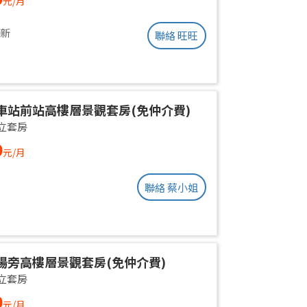
元/月
更新
聯絡 旺旺
車站前站高樓層景觀套房(免仲介費)
立套房
0
元/月
聯絡 蔡小姐
場旁高樓層景觀套房(免仲介費)
立套房
0
元/月