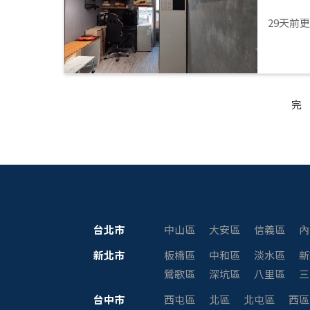
29天前
完
台北市
中山區
大安區
信義區
內
新北市
板橋區
中和區
淡水區
新
鶯歌區
深坑區
八里區
三
台中市
西屯區
北區
北屯區
西區