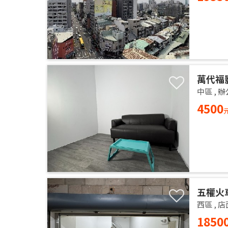
萬代福
中區
,
辦
4500
五權火
西區
,
店
1850