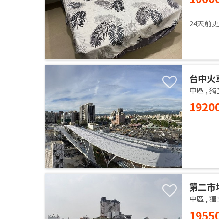
24天前
台中火
中區
,
獨
1920
第二市
中區
,
獨
1955