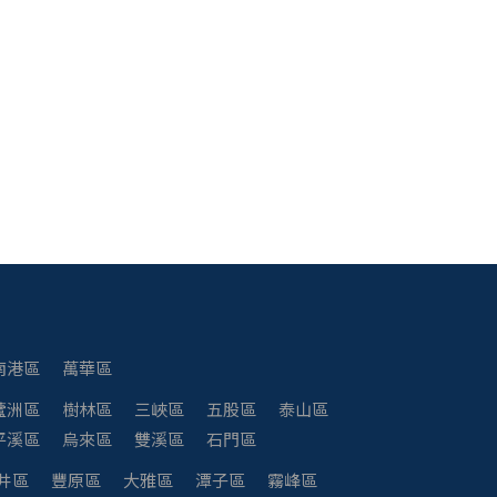
南港區
萬華區
蘆洲區
樹林區
三峽區
五股區
泰山區
平溪區
烏來區
雙溪區
石門區
井區
豐原區
大雅區
潭子區
霧峰區