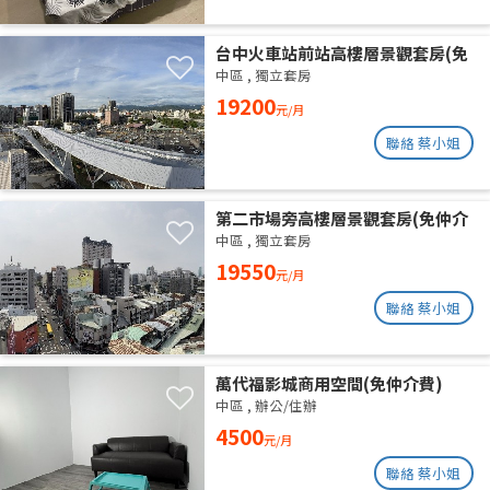
台中火車站前站高樓層景觀套房(免
仲介費)
中區
,
獨立套房
19200
元/月
聯絡 蔡小姐
第二市場旁高樓層景觀套房(免仲介
費)
中區
,
獨立套房
19550
元/月
聯絡 蔡小姐
萬代福影城商用空間(免仲介費)
中區
,
辦公/住辦
4500
元/月
聯絡 蔡小姐