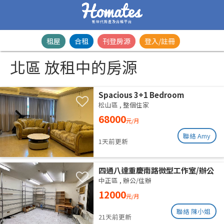
新世代房產及合租平台
租屋
合租
刊登房源
登入/註冊
北區 放租中的房源
Spacious 3+1 Bedroom
Residence | Songshan District |
松山區
,
整個住家
Taipei Arena MRTSpacious 42-
68000
元/月
Ping Designer Apartment | Near
Taipei Arena MRT
聯絡 Amy
1天前更新
四通八達重慶南路微型工作室/辦公
室出租
中正區
,
辦公/住辦
12000
元/月
聯絡 陳小姐
21天前更新