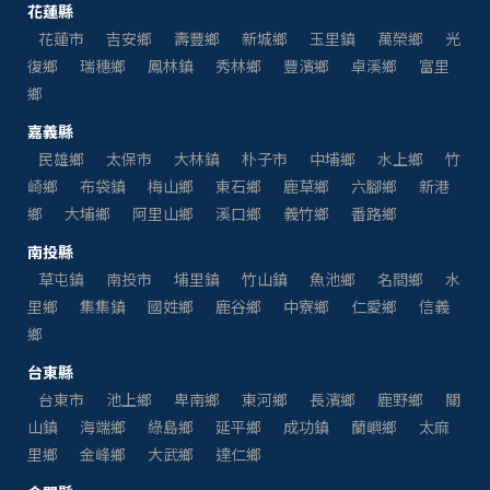
花蓮縣
花蓮市
吉安鄉
壽豐鄉
新城鄉
玉里鎮
萬榮鄉
光
復鄉
瑞穗鄉
鳳林鎮
秀林鄉
豐濱鄉
卓溪鄉
富里
鄉
嘉義縣
民雄鄉
太保市
大林鎮
朴子市
中埔鄉
水上鄉
竹
崎鄉
布袋鎮
梅山鄉
東石鄉
鹿草鄉
六腳鄉
新港
鄉
大埔鄉
阿里山鄉
溪口鄉
義竹鄉
番路鄉
南投縣
草屯鎮
南投市
埔里鎮
竹山鎮
魚池鄉
名間鄉
水
里鄉
集集鎮
國姓鄉
鹿谷鄉
中寮鄉
仁愛鄉
信義
鄉
台東縣
台東市
池上鄉
卑南鄉
東河鄉
長濱鄉
鹿野鄉
關
山鎮
海端鄉
綠島鄉
延平鄉
成功鎮
蘭嶼鄉
太麻
里鄉
金峰鄉
大武鄉
達仁鄉