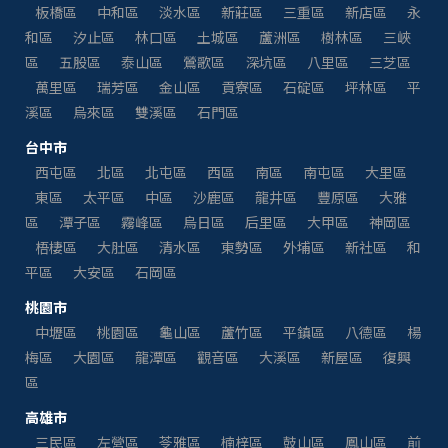
板橋區
中和區
淡水區
新莊區
三重區
新店區
永
和區
汐止區
林口區
土城區
蘆洲區
樹林區
三峽
區
五股區
泰山區
鶯歌區
深坑區
八里區
三芝區
萬里區
瑞芳區
金山區
貢寮區
石碇區
坪林區
平
溪區
烏來區
雙溪區
石門區
台中市
西屯區
北區
北屯區
西區
南區
南屯區
大里區
東區
太平區
中區
沙鹿區
龍井區
豐原區
大雅
區
潭子區
霧峰區
烏日區
后里區
大甲區
神岡區
梧棲區
大肚區
清水區
東勢區
外埔區
新社區
和
平區
大安區
石岡區
桃園市
中壢區
桃園區
龜山區
蘆竹區
平鎮區
八德區
楊
梅區
大園區
龍潭區
觀音區
大溪區
新屋區
復興
區
高雄市
三民區
左營區
苓雅區
楠梓區
鼓山區
鳳山區
前