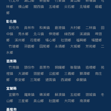
竹北市
湖口鄉
新豐鄉
竹東鎮
寶山鄉
新埔鎮
芎
林鄉
橫山鄉
關西鎮
五峰鄉
尖石鄉
北埔鄉
峨嵋
鄉
彰化縣
彰化市
員林市
和美鎮
鹿港鎮
大村鄉
二林鎮
田
中鎮
秀水鄉
北斗鎮
伸港鄉
線西鄉
溪湖鎮
埤頭
鄉
溪州鄉
花壇鄉
埔心鄉
社頭鄉
福興鄉
埔鹽鄉
竹塘鄉
芬園鄉
田尾鄉
永靖鄉
大城鄉
芳苑鄉
二
水鄉
苗栗縣
竹南鎮
頭份市
苗栗市
銅鑼鄉
後龍鎮
造橋鄉
苑
裡鎮
大湖鄉
頭屋鄉
公館鄉
三義鄉
獅潭鄉
南庄
鄉
泰安鄉
三灣鄉
通霄鎮
西湖鄉
卓蘭鎮
宜蘭縣
宜蘭市
羅東鎮
礁溪鄉
蘇澳鎮
五結鄉
頭城鎮
冬
山鄉
三星鄉
員山鄉
壯圍鄉
大同鄉
南澳鄉
基隆市