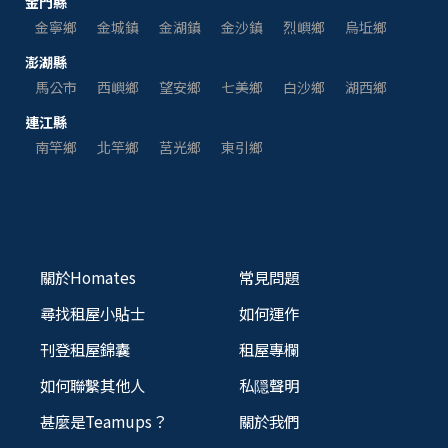
金門縣
金寧鄉
金城鎮
金湖鎮
金沙鎮
烈嶼鄉
烏坵鄉
澎湖縣
馬公市
西嶼鄉
望安鄉
七美鄉
白沙鄉
湖西鄉
連江縣
南竿鄉
北竿鄉
莒光鄉
東引鄉
關於Homates
常見問題
尋找租屋小貼士
如何運作
刊登租屋錦囊
租屋專欄
如何聯繫其他人
私隠聲明
甚麼是Teamups？
關於我們