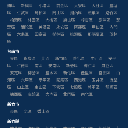
鎮區
新興區
小港區
前金區
大寮區
大社區
鹽埕
區
仁武區
鳥松區
岡山區
湖內區
燕巢區
路竹區
橋頭區
林園區
大樹區
旗山區
梓官區
旗津區
茄
萣區
彌陀區
美濃區
永安區
阿蓮區
甲仙區
內門
區
六龜區
田寮區
杉林區
桃源區
那瑪夏區
茂林
區
台南市
東區
永康區
北區
新市區
善化區
中西區
安平
區
仁德區
南區
安南區
新營區
歸仁區
麻豆區
安定區
柳營區
鹽水區
新化區
佳里區
官田區
白
河區
六甲區
學甲區
關廟區
西港區
玉井區
後壁
區
山上區
東山區
下營區
七股區
將軍區
龍崎區
楠西區
左鎮區
大內區
北門區
南化區
新竹市
東區
北區
香山區
新竹縣