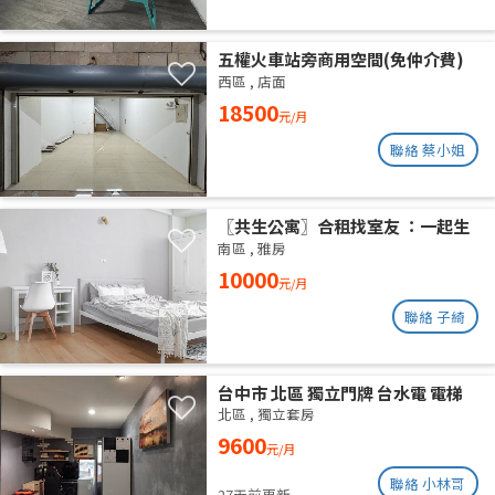
五權火車站旁商用空間(免仲介費)
西區
,
店面
18500
元/月
聯絡 蔡小姐
〖共生公寓〗合租找室友 ：一起生
活在良善的居家環境
南區
,
雅房
10000
元/月
聯絡 子綺
台中市 北區 獨立門牌 台水電 電梯
大樓 位於14樓 權狀10坪 有獨立陽
北區
,
獨立套房
台通風採光好 獨曬獨洗 不會淋雨
9600
元/月
聯絡 小林哥
27天前更新