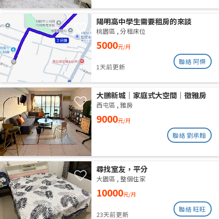
陽明高中學生需要租房的來談
桃園區
,
分租床位
5000
元/月
聯絡 阿傑
1天前更新
大鵬新城｜家庭式大空間｜徵雅房
室友 1 人
西屯區
,
雅房
9000
元/月
聯絡 劉承翰
尋找室友，平分
大園區
,
整個住家
10000
元/月
聯絡 旺旺
23天前更新