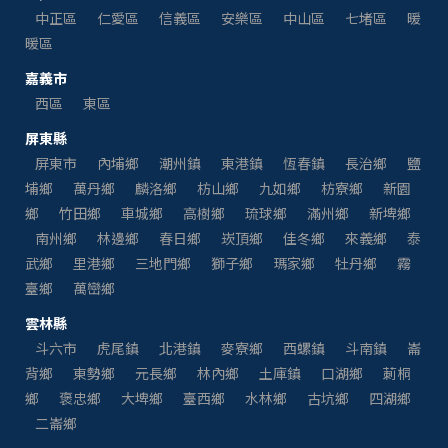
中正區
仁愛區
信義區
安樂區
中山區
七堵區
暖
暖區
嘉義市
西區
東區
屏東縣
屏東市
內埔鄉
潮州鎮
東港鎮
恆春鎮
長治鄉
鹽
埔鄉
萬丹鄉
麟洛鄉
枋山鄉
九如鄉
枋寮鄉
新園
鄉
竹田鄉
車城鄉
高樹鄉
琉球鄉
滿州鄉
新埤鄉
南州鄉
林邊鄉
春日鄉
崁頂鄉
佳冬鄉
來義鄉
泰
武鄉
里港鄉
三地門鄉
獅子鄉
瑪家鄉
牡丹鄉
霧
臺鄉
萬巒鄉
雲林縣
斗六市
虎尾鎮
北港鎮
麥寮鄉
西螺鎮
斗南鎮
崙
背鄉
東勢鄉
元長鄉
林內鄉
土庫鎮
口湖鄉
莿桐
鄉
褒忠鄉
大埤鄉
臺西鄉
水林鄉
古坑鄉
四湖鄉
二崙鄉