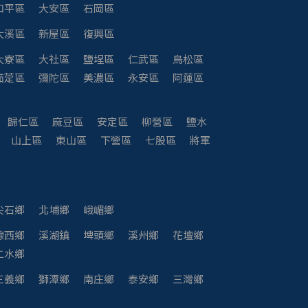
和平區
大安區
石岡區
大溪區
新屋區
復興區
大寮區
大社區
鹽埕區
仁武區
鳥松區
茄萣區
彌陀區
美濃區
永安區
阿蓮區
歸仁區
麻豆區
安定區
柳營區
鹽水
山上區
東山區
下營區
七股區
將軍
尖石鄉
北埔鄉
峨嵋鄉
線西鄉
溪湖鎮
埤頭鄉
溪州鄉
花壇鄉
二水鄉
三義鄉
獅潭鄉
南庄鄉
泰安鄉
三灣鄉