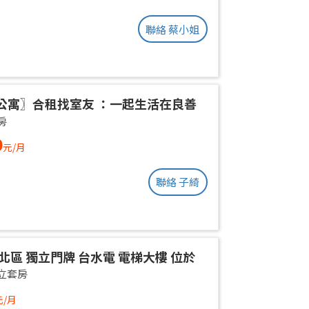
聯絡 蔡小姐
公寓〗合租找室友 ：一起生活在良善
環境
房
0
元/月
聯絡 子綺
北區 獨立門牌 台水電 電梯大樓 位於
權狀10坪 有獨立陽台通風採光好 獨曬
立套房
不會淋雨
元/月