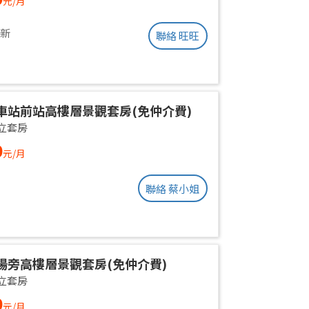
元/月
更新
聯絡 旺旺
車站前站高樓層景觀套房(免仲介費)
立套房
0
元/月
聯絡 蔡小姐
場旁高樓層景觀套房(免仲介費)
立套房
0
元/月