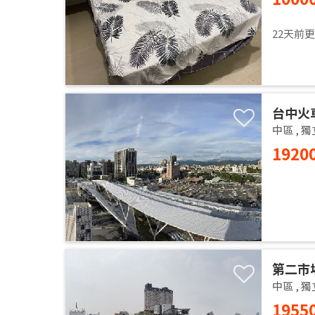
22天前
台中火
中區
,
獨
1920
第二市
中區
,
獨
1955