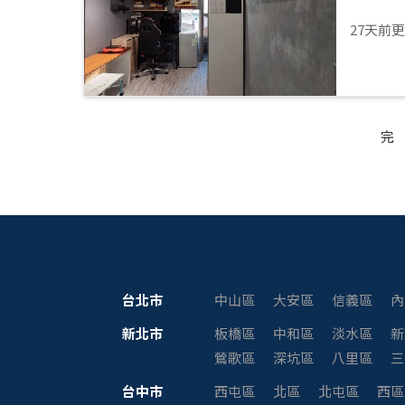
27天前
完
台北市
中山區
大安區
信義區
內
新北市
板橋區
中和區
淡水區
新
鶯歌區
深坑區
八里區
三
台中市
西屯區
北區
北屯區
西區