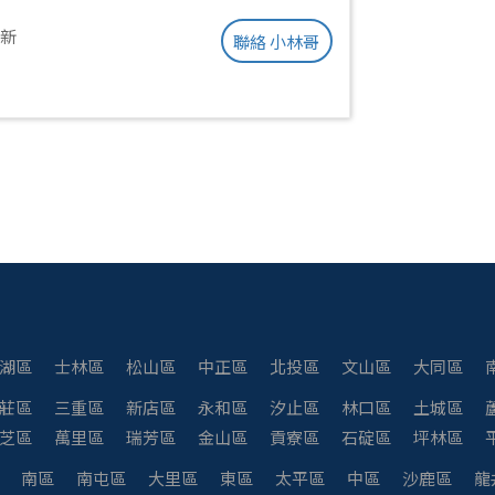
更新
聯絡 小林哥
湖區
士林區
松山區
中正區
北投區
文山區
大同區
莊區
三重區
新店區
永和區
汐止區
林口區
土城區
芝區
萬里區
瑞芳區
金山區
貢寮區
石碇區
坪林區
南區
南屯區
大里區
東區
太平區
中區
沙鹿區
龍