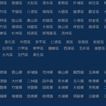
岡區
梧棲區
大肚區
清水區
東勢區
外埔區
新社區
竹區
平鎮區
八德區
楊梅區
大園區
龍潭區
觀音區
梓區
鼓山區
鳳山區
前鎮區
新興區
小港區
前金區
竹區
橋頭區
林園區
大樹區
旗山區
梓官區
旗津區
寮區
杉林區
桃源區
那瑪夏區
茂林區
善化區
中西區
安平區
仁德區
南區
安南區
新營區
白河區
六甲區
學甲區
關廟區
西港區
玉井區
後壁區
大內區
北門區
南化區
東鎮
寶山鄉
新埔鎮
芎林鄉
橫山鄉
關西鎮
五峰鄉
港鎮
大村鄉
二林鎮
田中鎮
秀水鄉
北斗鎮
伸港鄉
鹽鄉
竹塘鄉
芬園鄉
田尾鄉
永靖鄉
大城鄉
芳苑鄉
鑼鄉
後龍鎮
造橋鄉
苑裡鎮
大湖鄉
頭屋鄉
公館鄉