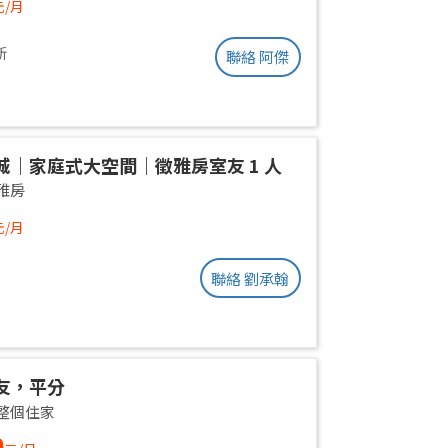
元/月
新
聯絡 阿傑
城｜家庭式大空間｜徵雅房室友 1 人
雅房
元/月
聯絡 劉承翰
友，平分
整個住家
0