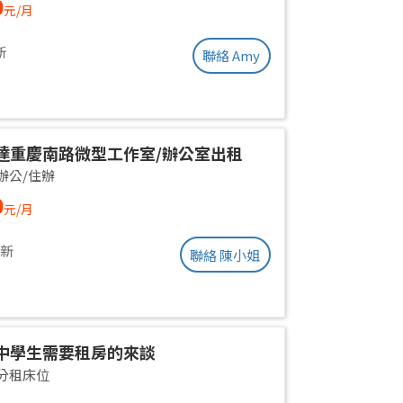
0
元/月
ent | Near Taipei Arena MRT
新
聯絡 Amy
達重慶南路微型工作室/辦公室出租
辦公/住辦
0
元/月
更新
聯絡 陳小姐
中學生需要租房的來談
分租床位