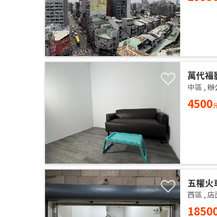
萬代福
中區
,
辦
4500
五權火
西區
,
店
1850