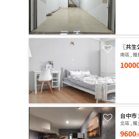
〖共生
的居家
南區
,
雅
1000
台中市 
14樓 
北區
,
獨
獨洗 
9600