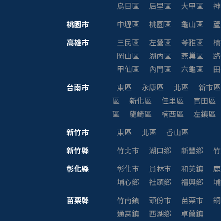
烏日區
后里區
大甲區
神
桃園市
中壢區
桃園區
龜山區
蘆
高雄市
三民區
左營區
苓雅區
楠
岡山區
湖內區
燕巢區
路
甲仙區
內門區
六龜區
田
台南市
東區
永康區
北區
新市區
區
新化區
佳里區
官田區
區
龍崎區
楠西區
左鎮區
新竹市
東區
北區
香山區
新竹縣
竹北市
湖口鄉
新豐鄉
竹
彰化縣
彰化市
員林市
和美鎮
鹿
埔心鄉
社頭鄉
福興鄉
埔
苗栗縣
竹南鎮
頭份市
苗栗市
銅
通霄鎮
西湖鄉
卓蘭鎮