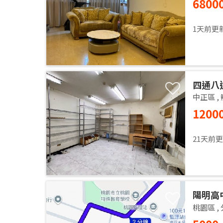
6800
Apartm
1天前更
四通八
中正區
,
1200
21天前
陽明高
桃園區
,