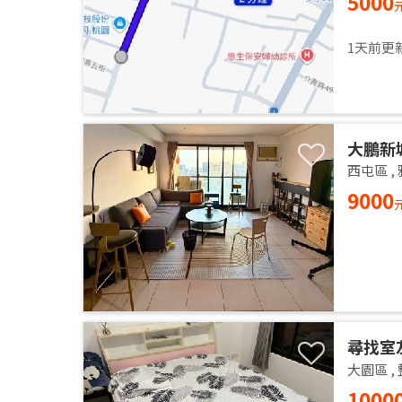
5000
1天前更
大鵬新
西屯區
,
9000
尋找室
大園區
,
1000