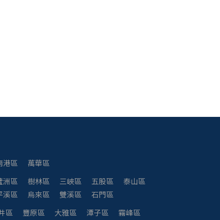
南港區
萬華區
蘆洲區
樹林區
三峽區
五股區
泰山區
平溪區
烏來區
雙溪區
石門區
井區
豐原區
大雅區
潭子區
霧峰區