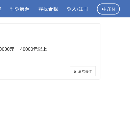
樓
刊登房源
尋找合租
登入/註冊
中/EN
40000元
40000元以上
清除條件