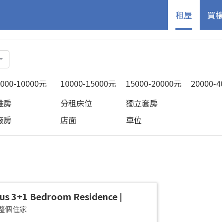
租屋
買
5000-10000元
10000-15000元
15000-20000元
20000-
雅房
分租床位
獨立套房
廠房
店面
車位
us 3+1 Bedroom Residence |
an District | Taipei Arena
整個住家
cious 42-Ping Designer