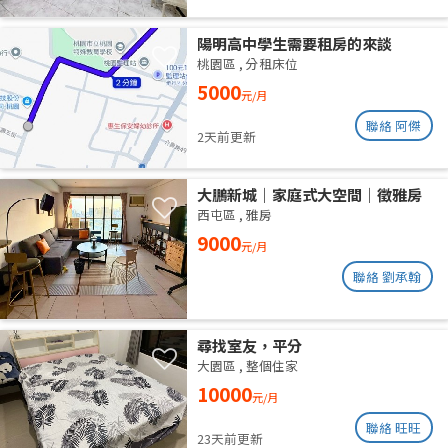
陽明高中學生需要租房的來談
桃園區
,
分租床位
5000
元/月
聯絡 阿傑
2天前更新
大鵬新城｜家庭式大空間｜徵雅房
室友 1 人
西屯區
,
雅房
9000
元/月
聯絡 劉承翰
尋找室友，平分
大園區
,
整個住家
10000
元/月
聯絡 旺旺
23天前更新