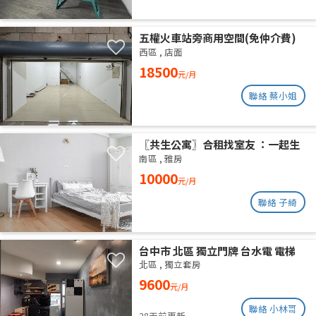
五權火車站旁商用空間(免仲介費)
西區
,
店面
18500
元/月
聯絡 蔡小姐
〖共生公寓〗合租找室友 ：一起生
活在良善的居家環境
南區
,
雅房
10000
元/月
聯絡 子綺
台中市 北區 獨立門牌 台水電 電梯
大樓 位於14樓 權狀10坪 有獨立陽
北區
,
獨立套房
台通風採光好 獨曬獨洗 不會淋雨
9600
元/月
聯絡 小林哥
28天前更新