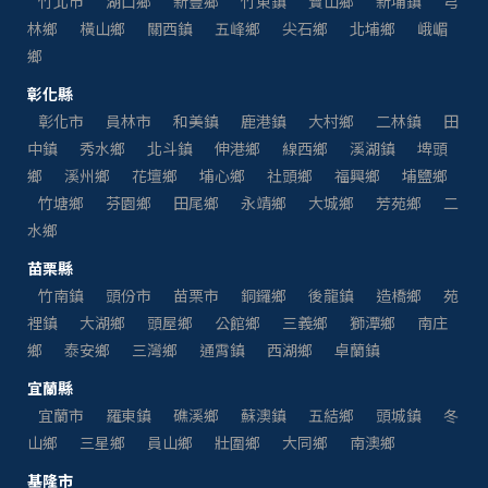
竹北市
湖口鄉
新豐鄉
竹東鎮
寶山鄉
新埔鎮
芎
林鄉
橫山鄉
關西鎮
五峰鄉
尖石鄉
北埔鄉
峨嵋
鄉
彰化縣
彰化市
員林市
和美鎮
鹿港鎮
大村鄉
二林鎮
田
中鎮
秀水鄉
北斗鎮
伸港鄉
線西鄉
溪湖鎮
埤頭
鄉
溪州鄉
花壇鄉
埔心鄉
社頭鄉
福興鄉
埔鹽鄉
竹塘鄉
芬園鄉
田尾鄉
永靖鄉
大城鄉
芳苑鄉
二
水鄉
苗栗縣
竹南鎮
頭份市
苗栗市
銅鑼鄉
後龍鎮
造橋鄉
苑
裡鎮
大湖鄉
頭屋鄉
公館鄉
三義鄉
獅潭鄉
南庄
鄉
泰安鄉
三灣鄉
通霄鎮
西湖鄉
卓蘭鎮
宜蘭縣
宜蘭市
羅東鎮
礁溪鄉
蘇澳鎮
五結鄉
頭城鎮
冬
山鄉
三星鄉
員山鄉
壯圍鄉
大同鄉
南澳鄉
基隆市