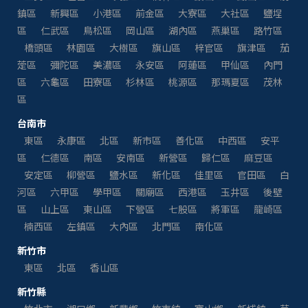
鎮區
新興區
小港區
前金區
大寮區
大社區
鹽埕
區
仁武區
鳥松區
岡山區
湖內區
燕巢區
路竹區
橋頭區
林園區
大樹區
旗山區
梓官區
旗津區
茄
萣區
彌陀區
美濃區
永安區
阿蓮區
甲仙區
內門
區
六龜區
田寮區
杉林區
桃源區
那瑪夏區
茂林
區
台南市
東區
永康區
北區
新市區
善化區
中西區
安平
區
仁德區
南區
安南區
新營區
歸仁區
麻豆區
安定區
柳營區
鹽水區
新化區
佳里區
官田區
白
河區
六甲區
學甲區
關廟區
西港區
玉井區
後壁
區
山上區
東山區
下營區
七股區
將軍區
龍崎區
楠西區
左鎮區
大內區
北門區
南化區
新竹市
東區
北區
香山區
新竹縣