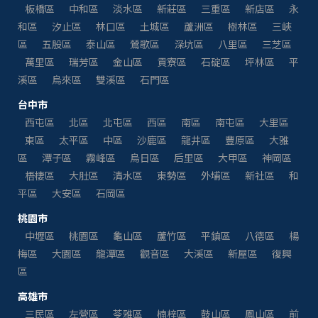
板橋區
中和區
淡水區
新莊區
三重區
新店區
永
和區
汐止區
林口區
土城區
蘆洲區
樹林區
三峽
區
五股區
泰山區
鶯歌區
深坑區
八里區
三芝區
萬里區
瑞芳區
金山區
貢寮區
石碇區
坪林區
平
溪區
烏來區
雙溪區
石門區
台中市
西屯區
北區
北屯區
西區
南區
南屯區
大里區
東區
太平區
中區
沙鹿區
龍井區
豐原區
大雅
區
潭子區
霧峰區
烏日區
后里區
大甲區
神岡區
梧棲區
大肚區
清水區
東勢區
外埔區
新社區
和
平區
大安區
石岡區
桃園市
中壢區
桃園區
龜山區
蘆竹區
平鎮區
八德區
楊
梅區
大園區
龍潭區
觀音區
大溪區
新屋區
復興
區
高雄市
三民區
左營區
苓雅區
楠梓區
鼓山區
鳳山區
前