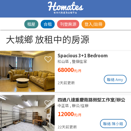
新世代房產及合租平台
租屋
合租
刊登房源
登入/註冊
大城鄉 放租中的房源
Spacious 3+1 Bedroom
Residence | Songshan District |
松山區
,
整個住家
Taipei Arena MRTSpacious 42-
68000
元/月
Ping Designer Apartment | Near
Taipei Arena MRT
聯絡 Amy
2天前更新
四通八達重慶南路微型工作室/辦公
室出租
中正區
,
辦公/住辦
12000
元/月
聯絡 陳小姐
22天前更新