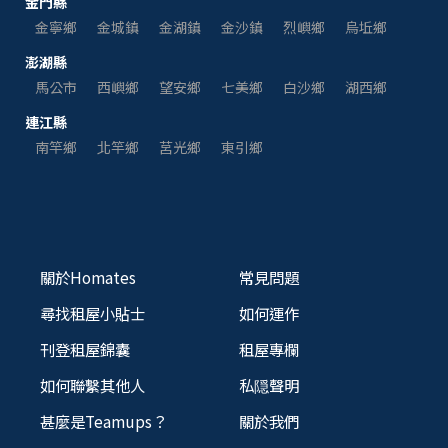
金門縣
金寧鄉
金城鎮
金湖鎮
金沙鎮
烈嶼鄉
烏坵鄉
澎湖縣
馬公市
西嶼鄉
望安鄉
七美鄉
白沙鄉
湖西鄉
連江縣
南竿鄉
北竿鄉
莒光鄉
東引鄉
關於Homates
常見問題
尋找租屋小貼士
如何運作
刊登租屋錦囊
租屋專欄
如何聯繫其他人
私隠聲明
甚麼是Teamups？
關於我們