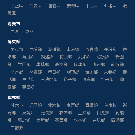
中正區
仁愛區
信義區
安樂區
中山區
七堵區
暖
暖區
嘉義市
西區
東區
屏東縣
屏東市
內埔鄉
潮州鎮
東港鎮
恆春鎮
長治鄉
鹽
埔鄉
萬丹鄉
麟洛鄉
枋山鄉
九如鄉
枋寮鄉
新園
鄉
竹田鄉
車城鄉
高樹鄉
琉球鄉
滿州鄉
新埤鄉
南州鄉
林邊鄉
春日鄉
崁頂鄉
佳冬鄉
來義鄉
泰
武鄉
里港鄉
三地門鄉
獅子鄉
瑪家鄉
牡丹鄉
霧
臺鄉
萬巒鄉
雲林縣
斗六市
虎尾鎮
北港鎮
麥寮鄉
西螺鎮
斗南鎮
崙
背鄉
東勢鄉
元長鄉
林內鄉
土庫鎮
口湖鄉
莿桐
鄉
褒忠鄉
大埤鄉
臺西鄉
水林鄉
古坑鄉
四湖鄉
二崙鄉