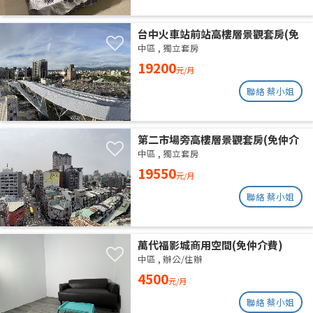
台中火車站前站高樓層景觀套房(免
仲介費)
中區
,
獨立套房
19200
元/月
聯絡 蔡小姐
第二市場旁高樓層景觀套房(免仲介
費)
中區
,
獨立套房
19550
元/月
聯絡 蔡小姐
萬代福影城商用空間(免仲介費)
中區
,
辦公/住辦
4500
元/月
聯絡 蔡小姐