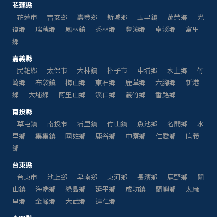
花蓮縣
花蓮市
吉安鄉
壽豐鄉
新城鄉
玉里鎮
萬榮鄉
光
復鄉
瑞穗鄉
鳳林鎮
秀林鄉
豐濱鄉
卓溪鄉
富里
鄉
嘉義縣
民雄鄉
太保市
大林鎮
朴子市
中埔鄉
水上鄉
竹
崎鄉
布袋鎮
梅山鄉
東石鄉
鹿草鄉
六腳鄉
新港
鄉
大埔鄉
阿里山鄉
溪口鄉
義竹鄉
番路鄉
南投縣
草屯鎮
南投市
埔里鎮
竹山鎮
魚池鄉
名間鄉
水
里鄉
集集鎮
國姓鄉
鹿谷鄉
中寮鄉
仁愛鄉
信義
鄉
台東縣
台東市
池上鄉
卑南鄉
東河鄉
長濱鄉
鹿野鄉
關
山鎮
海端鄉
綠島鄉
延平鄉
成功鎮
蘭嶼鄉
太麻
里鄉
金峰鄉
大武鄉
達仁鄉