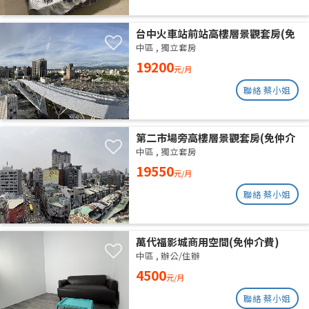
台中火車站前站高樓層景觀套房(免
仲介費)
中區
,
獨立套房
19200
元/月
聯絡 蔡小姐
第二市場旁高樓層景觀套房(免仲介
費)
中區
,
獨立套房
19550
元/月
聯絡 蔡小姐
萬代福影城商用空間(免仲介費)
中區
,
辦公/住辦
4500
元/月
聯絡 蔡小姐