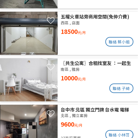
五權火車站旁商用空間(免仲介費)
西區
,
店面
18500
元/月
聯絡 蔡小姐
〖共生公寓〗合租找室友 ：一起生
活在良善的居家環境
南區
,
雅房
10000
元/月
聯絡 子綺
台中市 北區 獨立門牌 台水電 電梯
大樓 位於14樓 權狀10坪 有獨立陽
北區
,
獨立套房
台通風採光好 獨曬獨洗 不會淋雨
9600
元/月
聯絡 小林哥
27天前更新