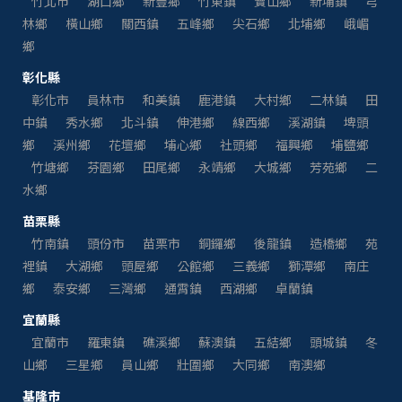
竹北市
湖口鄉
新豐鄉
竹東鎮
寶山鄉
新埔鎮
芎
林鄉
橫山鄉
關西鎮
五峰鄉
尖石鄉
北埔鄉
峨嵋
鄉
彰化縣
彰化市
員林市
和美鎮
鹿港鎮
大村鄉
二林鎮
田
中鎮
秀水鄉
北斗鎮
伸港鄉
線西鄉
溪湖鎮
埤頭
鄉
溪州鄉
花壇鄉
埔心鄉
社頭鄉
福興鄉
埔鹽鄉
竹塘鄉
芬園鄉
田尾鄉
永靖鄉
大城鄉
芳苑鄉
二
水鄉
苗栗縣
竹南鎮
頭份市
苗栗市
銅鑼鄉
後龍鎮
造橋鄉
苑
裡鎮
大湖鄉
頭屋鄉
公館鄉
三義鄉
獅潭鄉
南庄
鄉
泰安鄉
三灣鄉
通霄鎮
西湖鄉
卓蘭鎮
宜蘭縣
宜蘭市
羅東鎮
礁溪鄉
蘇澳鎮
五結鄉
頭城鎮
冬
山鄉
三星鄉
員山鄉
壯圍鄉
大同鄉
南澳鄉
基隆市