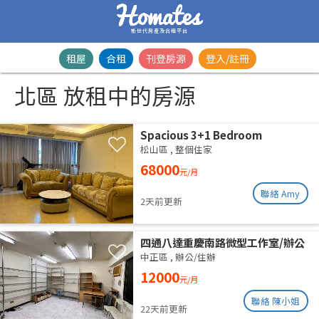
新世代房產及合租平台
租屋
合租
刊登房源
登入/註冊
北區 放租中的房源
Spacious 3+1 Bedroom
Residence | Songshan District |
松山區
,
整個住家
Taipei Arena MRTSpacious 42-
68000
元/月
Ping Designer Apartment | Near
Taipei Arena MRT
聯絡 Amy
2天前更新
四通八達重慶南路微型工作室/辦公
室出租
中正區
,
辦公/住辦
12000
元/月
聯絡 陳小姐
22天前更新