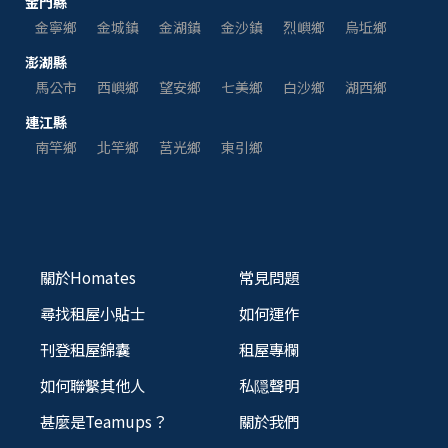
金門縣
金寧鄉
金城鎮
金湖鎮
金沙鎮
烈嶼鄉
烏坵鄉
澎湖縣
馬公市
西嶼鄉
望安鄉
七美鄉
白沙鄉
湖西鄉
連江縣
南竿鄉
北竿鄉
莒光鄉
東引鄉
關於Homates
常見問題
尋找租屋小貼士
如何運作
刊登租屋錦囊
租屋專欄
如何聯繫其他人
私隠聲明
甚麼是Teamups？
關於我們