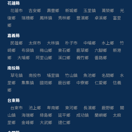
花蓮縣
花蓮市
吉安鄉
壽豐鄉
新城鄉
玉里鎮
萬榮鄉
光
復鄉
瑞穗鄉
鳳林鎮
秀林鄉
豐濱鄉
卓溪鄉
富里
鄉
嘉義縣
民雄鄉
太保市
大林鎮
朴子市
中埔鄉
水上鄉
竹
崎鄉
布袋鎮
梅山鄉
東石鄉
鹿草鄉
六腳鄉
新港
鄉
大埔鄉
阿里山鄉
溪口鄉
義竹鄉
番路鄉
南投縣
草屯鎮
南投市
埔里鎮
竹山鎮
魚池鄉
名間鄉
水
里鄉
集集鎮
國姓鄉
鹿谷鄉
中寮鄉
仁愛鄉
信義
鄉
台東縣
台東市
池上鄉
卑南鄉
東河鄉
長濱鄉
鹿野鄉
關
山鎮
海端鄉
綠島鄉
延平鄉
成功鎮
蘭嶼鄉
太麻
里鄉
金峰鄉
大武鄉
達仁鄉