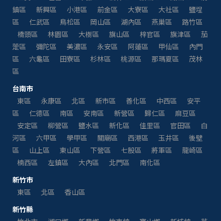
鎮區
新興區
小港區
前金區
大寮區
大社區
鹽埕
區
仁武區
鳥松區
岡山區
湖內區
燕巢區
路竹區
橋頭區
林園區
大樹區
旗山區
梓官區
旗津區
茄
萣區
彌陀區
美濃區
永安區
阿蓮區
甲仙區
內門
區
六龜區
田寮區
杉林區
桃源區
那瑪夏區
茂林
區
台南市
東區
永康區
北區
新市區
善化區
中西區
安平
區
仁德區
南區
安南區
新營區
歸仁區
麻豆區
安定區
柳營區
鹽水區
新化區
佳里區
官田區
白
河區
六甲區
學甲區
關廟區
西港區
玉井區
後壁
區
山上區
東山區
下營區
七股區
將軍區
龍崎區
楠西區
左鎮區
大內區
北門區
南化區
新竹市
東區
北區
香山區
新竹縣