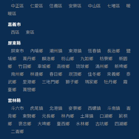
中正區
仁愛區
信義區
安樂區
中山區
七堵區
暖
暖區
嘉義市
西區
東區
屏東縣
屏東市
內埔鄉
潮州鎮
東港鎮
恆春鎮
長治鄉
鹽
埔鄉
萬丹鄉
麟洛鄉
枋山鄉
九如鄉
枋寮鄉
新園
鄉
竹田鄉
車城鄉
高樹鄉
琉球鄉
滿州鄉
新埤鄉
南州鄉
林邊鄉
春日鄉
崁頂鄉
佳冬鄉
來義鄉
泰
武鄉
里港鄉
三地門鄉
獅子鄉
瑪家鄉
牡丹鄉
霧
臺鄉
萬巒鄉
雲林縣
斗六市
虎尾鎮
北港鎮
麥寮鄉
西螺鎮
斗南鎮
崙
背鄉
東勢鄉
元長鄉
林內鄉
土庫鎮
口湖鄉
莿桐
鄉
褒忠鄉
大埤鄉
臺西鄉
水林鄉
古坑鄉
四湖鄉
二崙鄉