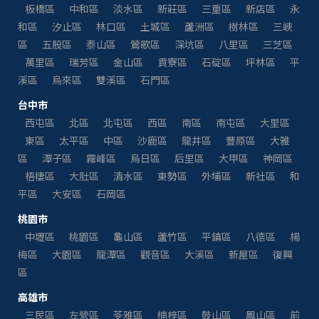
板橋區
中和區
淡水區
新莊區
三重區
新店區
永
和區
汐止區
林口區
土城區
蘆洲區
樹林區
三峽
區
五股區
泰山區
鶯歌區
深坑區
八里區
三芝區
萬里區
瑞芳區
金山區
貢寮區
石碇區
坪林區
平
溪區
烏來區
雙溪區
石門區
台中市
西屯區
北區
北屯區
西區
南區
南屯區
大里區
東區
太平區
中區
沙鹿區
龍井區
豐原區
大雅
區
潭子區
霧峰區
烏日區
后里區
大甲區
神岡區
梧棲區
大肚區
清水區
東勢區
外埔區
新社區
和
平區
大安區
石岡區
桃園市
中壢區
桃園區
龜山區
蘆竹區
平鎮區
八德區
楊
梅區
大園區
龍潭區
觀音區
大溪區
新屋區
復興
區
高雄市
三民區
左營區
苓雅區
楠梓區
鼓山區
鳳山區
前