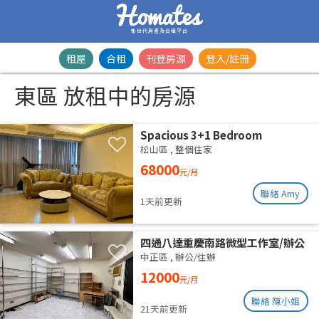
新世代房產及合租平台
租屋
合租
刊登房源
登入/註冊
東區 放租中的房源
Spacious 3+1 Bedroom
Residence | Songshan District |
松山區
,
整個住家
Taipei Arena MRTSpacious 42-
68000
元/月
Ping Designer Apartment | Near
Taipei Arena MRT
聯絡 Amy
1天前更新
四通八達重慶南路微型工作室/辦公
室出租
中正區
,
辦公/住辦
12000
元/月
聯絡 陳小姐
21天前更新