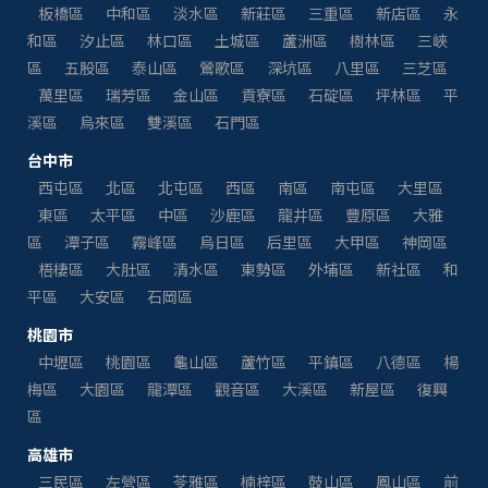
板橋區
中和區
淡水區
新莊區
三重區
新店區
永
和區
汐止區
林口區
土城區
蘆洲區
樹林區
三峽
區
五股區
泰山區
鶯歌區
深坑區
八里區
三芝區
萬里區
瑞芳區
金山區
貢寮區
石碇區
坪林區
平
溪區
烏來區
雙溪區
石門區
台中市
西屯區
北區
北屯區
西區
南區
南屯區
大里區
東區
太平區
中區
沙鹿區
龍井區
豐原區
大雅
區
潭子區
霧峰區
烏日區
后里區
大甲區
神岡區
梧棲區
大肚區
清水區
東勢區
外埔區
新社區
和
平區
大安區
石岡區
桃園市
中壢區
桃園區
龜山區
蘆竹區
平鎮區
八德區
楊
梅區
大園區
龍潭區
觀音區
大溪區
新屋區
復興
區
高雄市
三民區
左營區
苓雅區
楠梓區
鼓山區
鳳山區
前