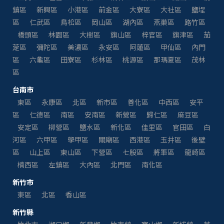
鎮區
新興區
小港區
前金區
大寮區
大社區
鹽埕
區
仁武區
鳥松區
岡山區
湖內區
燕巢區
路竹區
橋頭區
林園區
大樹區
旗山區
梓官區
旗津區
茄
萣區
彌陀區
美濃區
永安區
阿蓮區
甲仙區
內門
區
六龜區
田寮區
杉林區
桃源區
那瑪夏區
茂林
區
台南市
東區
永康區
北區
新市區
善化區
中西區
安平
區
仁德區
南區
安南區
新營區
歸仁區
麻豆區
安定區
柳營區
鹽水區
新化區
佳里區
官田區
白
河區
六甲區
學甲區
關廟區
西港區
玉井區
後壁
區
山上區
東山區
下營區
七股區
將軍區
龍崎區
楠西區
左鎮區
大內區
北門區
南化區
新竹市
東區
北區
香山區
新竹縣