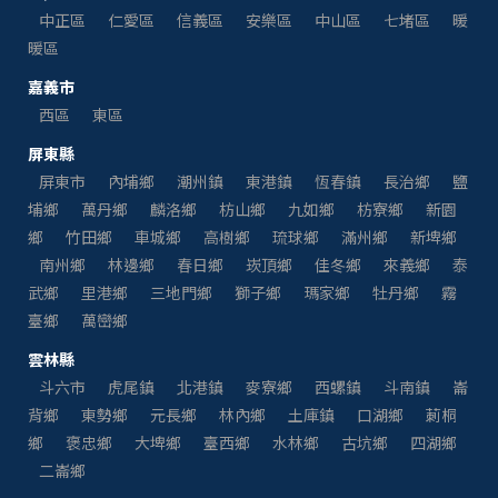
中正區
仁愛區
信義區
安樂區
中山區
七堵區
暖
暖區
嘉義市
西區
東區
屏東縣
屏東市
內埔鄉
潮州鎮
東港鎮
恆春鎮
長治鄉
鹽
埔鄉
萬丹鄉
麟洛鄉
枋山鄉
九如鄉
枋寮鄉
新園
鄉
竹田鄉
車城鄉
高樹鄉
琉球鄉
滿州鄉
新埤鄉
南州鄉
林邊鄉
春日鄉
崁頂鄉
佳冬鄉
來義鄉
泰
武鄉
里港鄉
三地門鄉
獅子鄉
瑪家鄉
牡丹鄉
霧
臺鄉
萬巒鄉
雲林縣
斗六市
虎尾鎮
北港鎮
麥寮鄉
西螺鎮
斗南鎮
崙
背鄉
東勢鄉
元長鄉
林內鄉
土庫鎮
口湖鄉
莿桐
鄉
褒忠鄉
大埤鄉
臺西鄉
水林鄉
古坑鄉
四湖鄉
二崙鄉