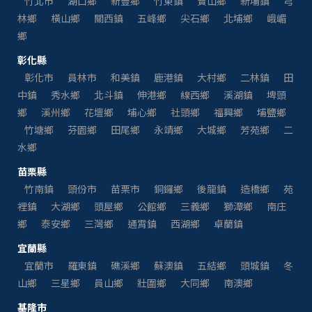
竹北市
湖口鄉
新豐鄉
竹東鎮
寶山鄉
新埔鎮
芎
林鄉
橫山鄉
關西鎮
五峰鄉
尖石鄉
北埔鄉
峨嵋
鄉
彰化縣
彰化市
員林市
和美鎮
鹿港鎮
大村鄉
二林鎮
田
中鎮
秀水鄉
北斗鎮
伸港鄉
線西鄉
溪湖鎮
埤頭
鄉
溪州鄉
花壇鄉
埔心鄉
社頭鄉
福興鄉
埔鹽鄉
竹塘鄉
芬園鄉
田尾鄉
永靖鄉
大城鄉
芳苑鄉
二
水鄉
苗栗縣
竹南鎮
頭份市
苗栗市
銅鑼鄉
後龍鎮
造橋鄉
苑
裡鎮
大湖鄉
頭屋鄉
公館鄉
三義鄉
獅潭鄉
南庄
鄉
泰安鄉
三灣鄉
通霄鎮
西湖鄉
卓蘭鎮
宜蘭縣
宜蘭市
羅東鎮
礁溪鄉
蘇澳鎮
五結鄉
頭城鎮
冬
山鄉
三星鄉
員山鄉
壯圍鄉
大同鄉
南澳鄉
基隆市