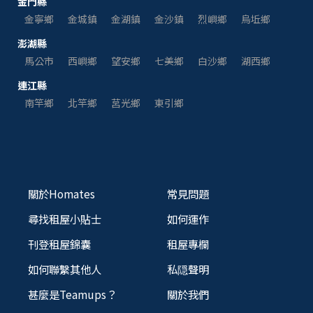
金門縣
金寧鄉
金城鎮
金湖鎮
金沙鎮
烈嶼鄉
烏坵鄉
澎湖縣
馬公市
西嶼鄉
望安鄉
七美鄉
白沙鄉
湖西鄉
連江縣
南竿鄉
北竿鄉
莒光鄉
東引鄉
關於Homates
常見問題
尋找租屋小貼士
如何運作
刊登租屋錦囊
租屋專欄
如何聯繫其他人
私隠聲明
甚麼是Teamups？
關於我們