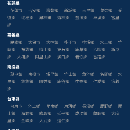
花蓮縣
花蓮市
吉安鄉
壽豐鄉
新城鄉
玉里鎮
萬榮鄉
光
復鄉
瑞穗鄉
鳳林鎮
秀林鄉
豐濱鄉
卓溪鄉
富里
鄉
嘉義縣
民雄鄉
太保市
大林鎮
朴子市
中埔鄉
水上鄉
竹
崎鄉
布袋鎮
梅山鄉
東石鄉
鹿草鄉
六腳鄉
新港
鄉
大埔鄉
阿里山鄉
溪口鄉
義竹鄉
番路鄉
南投縣
草屯鎮
南投市
埔里鎮
竹山鎮
魚池鄉
名間鄉
水
里鄉
集集鎮
國姓鄉
鹿谷鄉
中寮鄉
仁愛鄉
信義
鄉
台東縣
台東市
池上鄉
卑南鄉
東河鄉
長濱鄉
鹿野鄉
關
山鎮
海端鄉
綠島鄉
延平鄉
成功鎮
蘭嶼鄉
太麻
里鄉
金峰鄉
大武鄉
達仁鄉