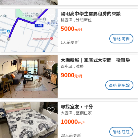
陽明高中學生需要租房的來談
桃園區
,
分租床位
5000
元/月
聯絡 阿傑
1天前更新
大鵬新城｜家庭式大空間｜徵雅房
室友 1 人
西屯區
,
雅房
9000
元/月
聯絡 劉承翰
尋找室友，平分
大園區
,
整個住家
10000
元/月
聯絡 旺旺
23天前更新