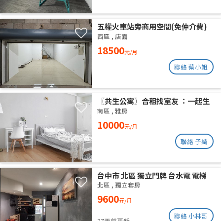
五權火車站旁商用空間(免仲介費)
西區
,
店面
18500
元/月
聯絡 蔡小姐
〖共生公寓〗合租找室友 ：一起生
活在良善的居家環境
南區
,
雅房
10000
元/月
聯絡 子綺
台中市 北區 獨立門牌 台水電 電梯
大樓 位於14樓 權狀10坪 有獨立陽
北區
,
獨立套房
台通風採光好 獨曬獨洗 不會淋雨
9600
元/月
聯絡 小林哥
27天前更新