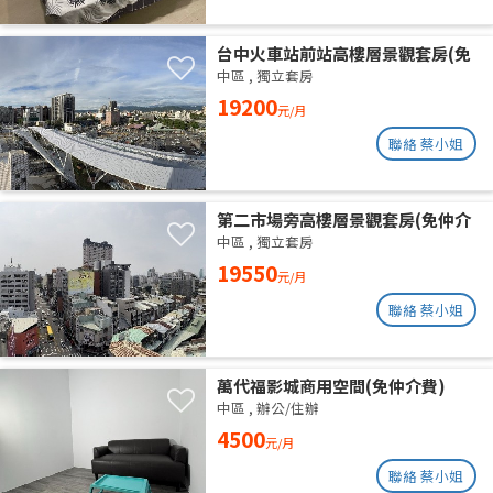
台中火車站前站高樓層景觀套房(免
仲介費)
中區
,
獨立套房
19200
元/月
聯絡 蔡小姐
第二市場旁高樓層景觀套房(免仲介
費)
中區
,
獨立套房
19550
元/月
聯絡 蔡小姐
萬代福影城商用空間(免仲介費)
中區
,
辦公/住辦
4500
元/月
聯絡 蔡小姐