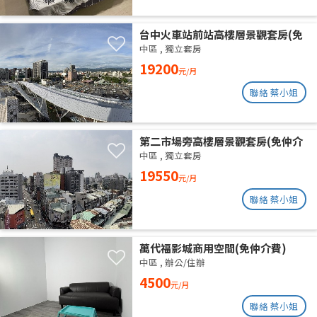
台中火車站前站高樓層景觀套房(免
仲介費)
中區
,
獨立套房
19200
元/月
聯絡 蔡小姐
第二市場旁高樓層景觀套房(免仲介
費)
中區
,
獨立套房
19550
元/月
聯絡 蔡小姐
萬代福影城商用空間(免仲介費)
中區
,
辦公/住辦
4500
元/月
聯絡 蔡小姐