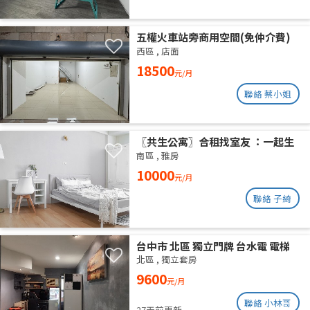
五權火車站旁商用空間(免仲介費)
西區
,
店面
18500
元/月
聯絡 蔡小姐
〖共生公寓〗合租找室友 ：一起生
活在良善的居家環境
南區
,
雅房
10000
元/月
聯絡 子綺
台中市 北區 獨立門牌 台水電 電梯
大樓 位於14樓 權狀10坪 有獨立陽
北區
,
獨立套房
台通風採光好 獨曬獨洗 不會淋雨
9600
元/月
聯絡 小林哥
27天前更新