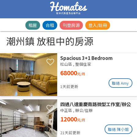
新世代房產及合租平台
租屋
合租
刊登房源
登入/註冊
潮州鎮 放租中的房源
Spacious 3+1 Bedroom
Residence | Songshan District |
松山區
,
整個住家
Taipei Arena MRTSpacious 42-
68000
元/月
Ping Designer Apartment | Near
Taipei Arena MRT
聯絡 Amy
1天前更新
四通八達重慶南路微型工作室/辦公
室出租
中正區
,
辦公/住辦
12000
元/月
聯絡 陳小姐
21天前更新