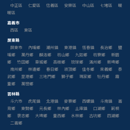
中正區
仁愛區
信義區
安樂區
中山區
七堵區
暖
暖區
嘉義市
西區
東區
屏東縣
屏東市
內埔鄉
潮州鎮
東港鎮
恆春鎮
長治鄉
鹽
埔鄉
萬丹鄉
麟洛鄉
枋山鄉
九如鄉
枋寮鄉
新園
鄉
竹田鄉
車城鄉
高樹鄉
琉球鄉
滿州鄉
新埤鄉
南州鄉
林邊鄉
春日鄉
崁頂鄉
佳冬鄉
來義鄉
泰
武鄉
里港鄉
三地門鄉
獅子鄉
瑪家鄉
牡丹鄉
霧
臺鄉
萬巒鄉
雲林縣
斗六市
虎尾鎮
北港鎮
麥寮鄉
西螺鎮
斗南鎮
崙
背鄉
東勢鄉
元長鄉
林內鄉
土庫鎮
口湖鄉
莿桐
鄉
褒忠鄉
大埤鄉
臺西鄉
水林鄉
古坑鄉
四湖鄉
二崙鄉