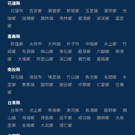
花蓮縣
花蓮市
吉安鄉
壽豐鄉
新城鄉
玉里鎮
萬榮鄉
光
復鄉
瑞穗鄉
鳳林鎮
秀林鄉
豐濱鄉
卓溪鄉
富里
鄉
嘉義縣
民雄鄉
太保市
大林鎮
朴子市
中埔鄉
水上鄉
竹
崎鄉
布袋鎮
梅山鄉
東石鄉
鹿草鄉
六腳鄉
新港
鄉
大埔鄉
阿里山鄉
溪口鄉
義竹鄉
番路鄉
南投縣
草屯鎮
南投市
埔里鎮
竹山鎮
魚池鄉
名間鄉
水
里鄉
集集鎮
國姓鄉
鹿谷鄉
中寮鄉
仁愛鄉
信義
鄉
台東縣
台東市
池上鄉
卑南鄉
東河鄉
長濱鄉
鹿野鄉
關
山鎮
海端鄉
綠島鄉
延平鄉
成功鎮
蘭嶼鄉
太麻
里鄉
金峰鄉
大武鄉
達仁鄉