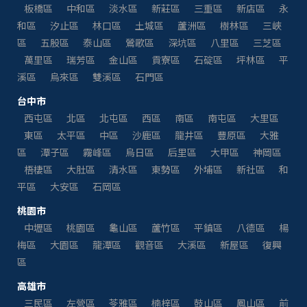
板橋區
中和區
淡水區
新莊區
三重區
新店區
永
和區
汐止區
林口區
土城區
蘆洲區
樹林區
三峽
區
五股區
泰山區
鶯歌區
深坑區
八里區
三芝區
萬里區
瑞芳區
金山區
貢寮區
石碇區
坪林區
平
溪區
烏來區
雙溪區
石門區
台中市
西屯區
北區
北屯區
西區
南區
南屯區
大里區
東區
太平區
中區
沙鹿區
龍井區
豐原區
大雅
區
潭子區
霧峰區
烏日區
后里區
大甲區
神岡區
梧棲區
大肚區
清水區
東勢區
外埔區
新社區
和
平區
大安區
石岡區
桃園市
中壢區
桃園區
龜山區
蘆竹區
平鎮區
八德區
楊
梅區
大園區
龍潭區
觀音區
大溪區
新屋區
復興
區
高雄市
三民區
左營區
苓雅區
楠梓區
鼓山區
鳳山區
前