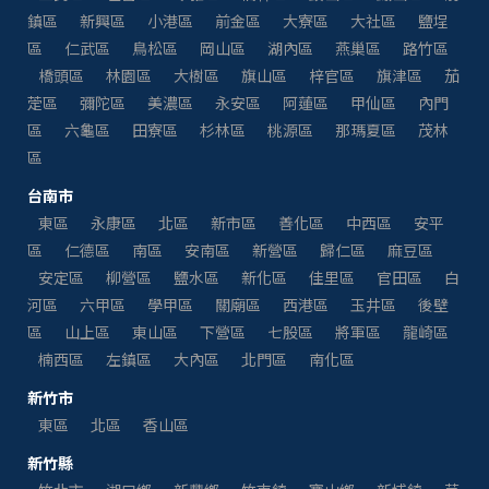
鎮區
新興區
小港區
前金區
大寮區
大社區
鹽埕
區
仁武區
鳥松區
岡山區
湖內區
燕巢區
路竹區
橋頭區
林園區
大樹區
旗山區
梓官區
旗津區
茄
萣區
彌陀區
美濃區
永安區
阿蓮區
甲仙區
內門
區
六龜區
田寮區
杉林區
桃源區
那瑪夏區
茂林
區
台南市
東區
永康區
北區
新市區
善化區
中西區
安平
區
仁德區
南區
安南區
新營區
歸仁區
麻豆區
安定區
柳營區
鹽水區
新化區
佳里區
官田區
白
河區
六甲區
學甲區
關廟區
西港區
玉井區
後壁
區
山上區
東山區
下營區
七股區
將軍區
龍崎區
楠西區
左鎮區
大內區
北門區
南化區
新竹市
東區
北區
香山區
新竹縣