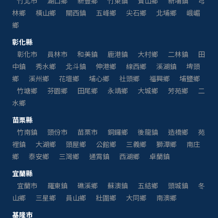
竹北市
湖口鄉
新豐鄉
竹東鎮
寶山鄉
新埔鎮
芎
林鄉
橫山鄉
關西鎮
五峰鄉
尖石鄉
北埔鄉
峨嵋
鄉
彰化縣
彰化市
員林市
和美鎮
鹿港鎮
大村鄉
二林鎮
田
中鎮
秀水鄉
北斗鎮
伸港鄉
線西鄉
溪湖鎮
埤頭
鄉
溪州鄉
花壇鄉
埔心鄉
社頭鄉
福興鄉
埔鹽鄉
竹塘鄉
芬園鄉
田尾鄉
永靖鄉
大城鄉
芳苑鄉
二
水鄉
苗栗縣
竹南鎮
頭份市
苗栗市
銅鑼鄉
後龍鎮
造橋鄉
苑
裡鎮
大湖鄉
頭屋鄉
公館鄉
三義鄉
獅潭鄉
南庄
鄉
泰安鄉
三灣鄉
通霄鎮
西湖鄉
卓蘭鎮
宜蘭縣
宜蘭市
羅東鎮
礁溪鄉
蘇澳鎮
五結鄉
頭城鎮
冬
山鄉
三星鄉
員山鄉
壯圍鄉
大同鄉
南澳鄉
基隆市