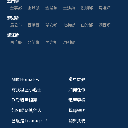
金門縣
金寧鄉
金城鎮
金湖鎮
金沙鎮
烈嶼鄉
烏坵鄉
澎湖縣
馬公市
西嶼鄉
望安鄉
七美鄉
白沙鄉
湖西鄉
連江縣
南竿鄉
北竿鄉
莒光鄉
東引鄉
關於Homates
常見問題
尋找租屋小貼士
如何運作
刊登租屋錦囊
租屋專欄
如何聯繫其他人
私隠聲明
甚麼是Teamups？
關於我們