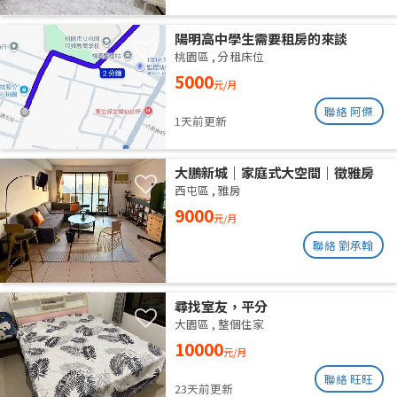
陽明高中學生需要租房的來談
桃園區
,
分租床位
5000
元/月
聯絡 阿傑
1天前更新
大鵬新城｜家庭式大空間｜徵雅房
室友 1 人
西屯區
,
雅房
9000
元/月
聯絡 劉承翰
尋找室友，平分
大園區
,
整個住家
10000
元/月
聯絡 旺旺
23天前更新