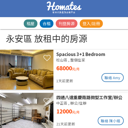
新世代房產及合租平台
租屋
合租
刊登房源
登入/註冊
永安區 放租中的房源
Spacious 3+1 Bedroom
Residence | Songshan District |
松山區
,
整個住家
Taipei Arena MRTSpacious 42-
68000
元/月
Ping Designer Apartment | Near
Taipei Arena MRT
聯絡 Amy
1天前更新
四通八達重慶南路微型工作室/辦公
室出租
中正區
,
辦公/住辦
12000
元/月
聯絡 陳小姐
21天前更新