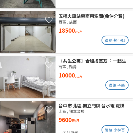
五權火車站旁商用空間(免仲介費)
西區
,
店面
18500
元/月
聯絡 蔡小姐
〖共生公寓〗合租找室友 ：一起生
活在良善的居家環境
南區
,
雅房
10000
元/月
聯絡 子綺
台中市 北區 獨立門牌 台水電 電梯
大樓 位於14樓 權狀10坪 有獨立陽
北區
,
獨立套房
台通風採光好 獨曬獨洗 不會淋雨
9600
元/月
聯絡 小林哥
27天前更新