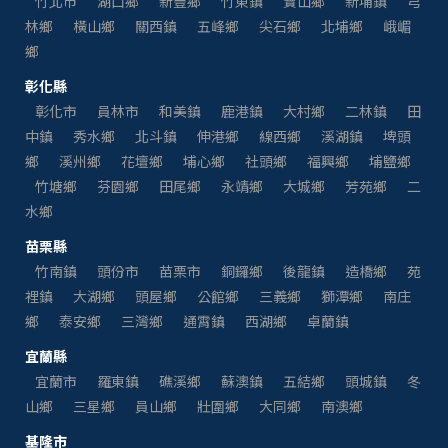
竹北市
湖口鄉
新豐鄉
竹東鎮
寶山鄉
新埔鎮
芎
林鄉
橫山鄉
關西鎮
五峰鄉
尖石鄉
北埔鄉
峨嵋
鄉
彰化縣
彰化市
員林市
和美鎮
鹿港鎮
大村鄉
二林鎮
田
中鎮
秀水鄉
北斗鎮
伸港鄉
線西鄉
溪湖鎮
埤頭
鄉
溪州鄉
花壇鄉
埔心鄉
社頭鄉
福興鄉
埔鹽鄉
竹塘鄉
芬園鄉
田尾鄉
永靖鄉
大城鄉
芳苑鄉
二
水鄉
苗栗縣
竹南鎮
頭份市
苗栗市
銅鑼鄉
後龍鎮
造橋鄉
苑
裡鎮
大湖鄉
頭屋鄉
公館鄉
三義鄉
獅潭鄉
南庄
鄉
泰安鄉
三灣鄉
通霄鎮
西湖鄉
卓蘭鎮
宜蘭縣
宜蘭市
羅東鎮
礁溪鄉
蘇澳鎮
五結鄉
頭城鎮
冬
山鄉
三星鄉
員山鄉
壯圍鄉
大同鄉
南澳鄉
基隆市