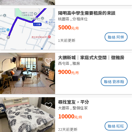
陽明高中學生需要租房的來談
桃園區
,
分租床位
5000
元/月
聯絡 阿傑
1天前更新
大鵬新城｜家庭式大空間｜徵雅房
室友 1 人
西屯區
,
雅房
9000
元/月
聯絡 劉承翰
尋找室友，平分
大園區
,
整個住家
10000
元/月
聯絡 旺旺
22天前更新