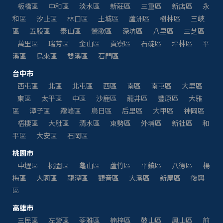
板橋區
中和區
淡水區
新莊區
三重區
新店區
永
和區
汐止區
林口區
土城區
蘆洲區
樹林區
三峽
區
五股區
泰山區
鶯歌區
深坑區
八里區
三芝區
萬里區
瑞芳區
金山區
貢寮區
石碇區
坪林區
平
溪區
烏來區
雙溪區
石門區
台中市
西屯區
北區
北屯區
西區
南區
南屯區
大里區
東區
太平區
中區
沙鹿區
龍井區
豐原區
大雅
區
潭子區
霧峰區
烏日區
后里區
大甲區
神岡區
梧棲區
大肚區
清水區
東勢區
外埔區
新社區
和
平區
大安區
石岡區
桃園市
中壢區
桃園區
龜山區
蘆竹區
平鎮區
八德區
楊
梅區
大園區
龍潭區
觀音區
大溪區
新屋區
復興
區
高雄市
三民區
左營區
苓雅區
楠梓區
鼓山區
鳳山區
前