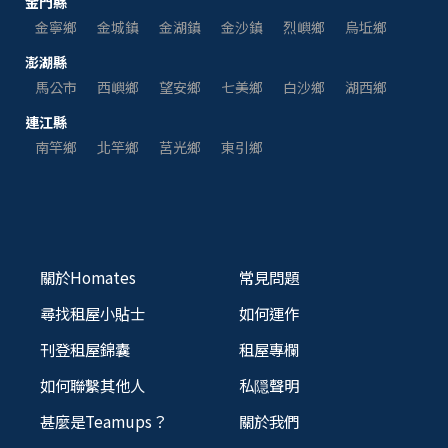
金門縣
金寧鄉
金城鎮
金湖鎮
金沙鎮
烈嶼鄉
烏坵鄉
澎湖縣
馬公市
西嶼鄉
望安鄉
七美鄉
白沙鄉
湖西鄉
連江縣
南竿鄉
北竿鄉
莒光鄉
東引鄉
關於Homates
常見問題
尋找租屋小貼士
如何運作
刊登租屋錦囊
租屋專欄
如何聯繫其他人
私隠聲明
甚麼是Teamups？
關於我們