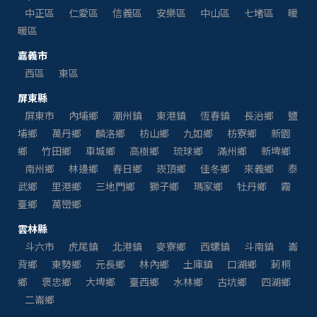
中正區
仁愛區
信義區
安樂區
中山區
七堵區
暖
暖區
嘉義市
西區
東區
屏東縣
屏東市
內埔鄉
潮州鎮
東港鎮
恆春鎮
長治鄉
鹽
埔鄉
萬丹鄉
麟洛鄉
枋山鄉
九如鄉
枋寮鄉
新園
鄉
竹田鄉
車城鄉
高樹鄉
琉球鄉
滿州鄉
新埤鄉
南州鄉
林邊鄉
春日鄉
崁頂鄉
佳冬鄉
來義鄉
泰
武鄉
里港鄉
三地門鄉
獅子鄉
瑪家鄉
牡丹鄉
霧
臺鄉
萬巒鄉
雲林縣
斗六市
虎尾鎮
北港鎮
麥寮鄉
西螺鎮
斗南鎮
崙
背鄉
東勢鄉
元長鄉
林內鄉
土庫鎮
口湖鄉
莿桐
鄉
褒忠鄉
大埤鄉
臺西鄉
水林鄉
古坑鄉
四湖鄉
二崙鄉