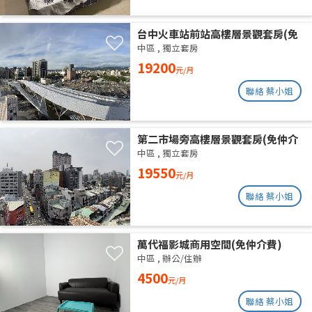
台中火車站前站高樓層景觀套房(免
仲介費)
中區
,
獨立套房
19200
元/月
聯絡 蔡小姐
第二市場旁高樓層景觀套房(免仲介
費)
中區
,
獨立套房
19550
元/月
聯絡 蔡小姐
萬代福影城商用空間(免仲介費)
中區
,
辦公/住辦
4500
元/月
聯絡 蔡小姐