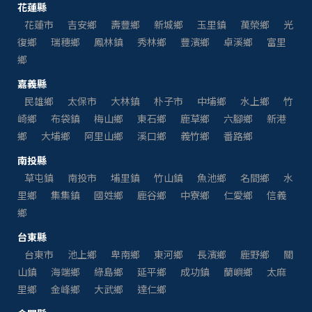
花蓮縣
花蓮市
吉安鄉
壽豐鄉
新城鄉
玉里鎮
萬榮鄉
光
復鄉
瑞穗鄉
鳳林鎮
秀林鄉
豐濱鄉
卓溪鄉
富里
鄉
嘉義縣
民雄鄉
太保市
大林鎮
朴子市
中埔鄉
水上鄉
竹
崎鄉
布袋鎮
梅山鄉
東石鄉
鹿草鄉
六腳鄉
新港
鄉
大埔鄉
阿里山鄉
溪口鄉
義竹鄉
番路鄉
南投縣
草屯鎮
南投市
埔里鎮
竹山鎮
魚池鄉
名間鄉
水
里鄉
集集鎮
國姓鄉
鹿谷鄉
中寮鄉
仁愛鄉
信義
鄉
台東縣
台東市
池上鄉
卑南鄉
東河鄉
長濱鄉
鹿野鄉
關
山鎮
海端鄉
綠島鄉
延平鄉
成功鎮
蘭嶼鄉
太麻
里鄉
金峰鄉
大武鄉
達仁鄉