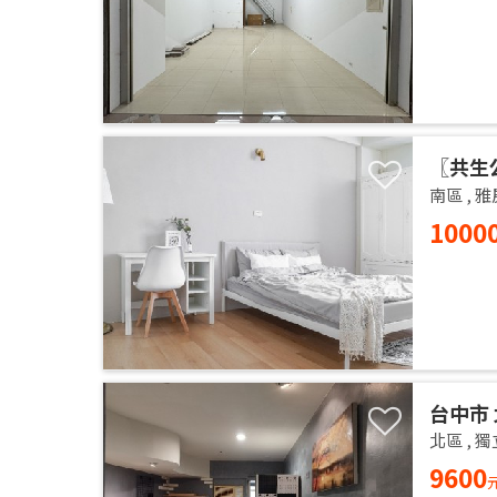
〖共生
的居家
南區
,
雅
1000
台中市 
14樓 
北區
,
獨
獨洗 
9600