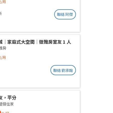
元/月
新
聯絡 阿傑
城｜家庭式大空間｜徵雅房室友 1 人
雅房
元/月
聯絡 劉承翰
友，平分
整個住家
0