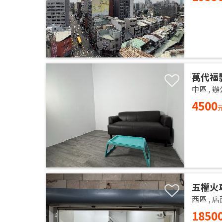
萬代福
中區
,
辦
4500
五權火
西區
,
店
1850