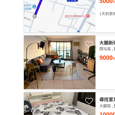
5000
1天前更
大鵬新
西屯區
,
9000
尋找室
大園區
,
1000