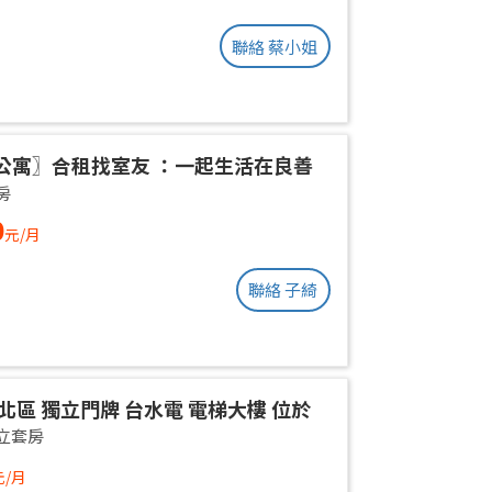
聯絡 蔡小姐
公寓〗合租找室友 ：一起生活在良善
環境
房
0
元/月
聯絡 子綺
北區 獨立門牌 台水電 電梯大樓 位於
權狀10坪 有獨立陽台通風採光好 獨曬
立套房
不會淋雨
元/月