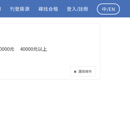
樓
刊登房源
尋找合租
登入/註冊
中/EN
40000元
40000元以上
清除條件