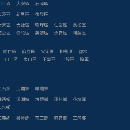
和平區
大安區
石岡區
大溪區
新屋區
復興區
大寮區
大社區
鹽埕區
仁武區
鳥松區
茄萣區
彌陀區
美濃區
永安區
阿蓮區
歸仁區
麻豆區
安定區
柳營區
鹽水
山上區
東山區
下營區
七股區
將軍
尖石鄉
北埔鄉
峨嵋鄉
線西鄉
溪湖鎮
埤頭鄉
溪州鄉
花壇鄉
二水鄉
三義鄉
獅潭鄉
南庄鄉
泰安鄉
三灣鄉