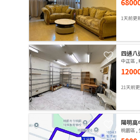
6800
Apartm
1天前更
四通八
中正區
,
1200
21天前
陽明高
桃園區
,