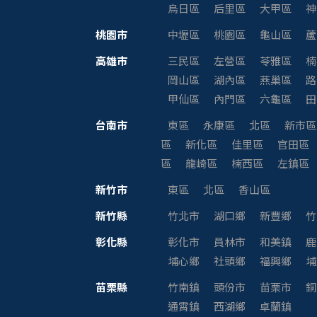
烏日區
后里區
大甲區
神
桃園市
中壢區
桃園區
龜山區
蘆
高雄市
三民區
左營區
苓雅區
楠
岡山區
湖內區
燕巢區
路
甲仙區
內門區
六龜區
田
台南市
東區
永康區
北區
新市區
區
新化區
佳里區
官田區
區
龍崎區
楠西區
左鎮區
新竹市
東區
北區
香山區
新竹縣
竹北市
湖口鄉
新豐鄉
竹
彰化縣
彰化市
員林市
和美鎮
鹿
埔心鄉
社頭鄉
福興鄉
埔
苗栗縣
竹南鎮
頭份市
苗栗市
銅
通霄鎮
西湖鄉
卓蘭鎮