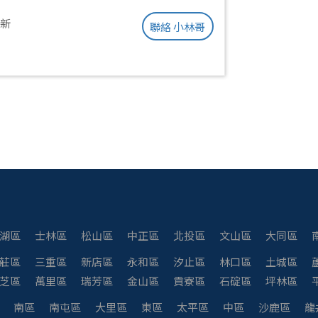
更新
聯絡 小林哥
湖區
士林區
松山區
中正區
北投區
文山區
大同區
莊區
三重區
新店區
永和區
汐止區
林口區
土城區
芝區
萬里區
瑞芳區
金山區
貢寮區
石碇區
坪林區
南區
南屯區
大里區
東區
太平區
中區
沙鹿區
龍