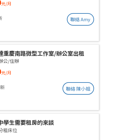
0
元/月
ent | Near Taipei Arena MRT
新
聯絡 Amy
達重慶南路微型工作室/辦公室出租
辦公/住辦
0
元/月
更新
聯絡 陳小姐
中學生需要租房的來談
分租床位