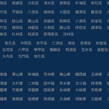
岡區
梧棲區
大肚區
清水區
東勢區
外埔區
新社區
竹區
平鎮區
八德區
楊梅區
大園區
龍潭區
觀音區
梓區
鼓山區
鳳山區
前鎮區
新興區
小港區
前金區
竹區
橋頭區
林園區
大樹區
旗山區
梓官區
旗津區
寮區
杉林區
桃源區
那瑪夏區
茂林區
善化區
中西區
安平區
仁德區
南區
安南區
新營區
白河區
六甲區
學甲區
關廟區
西港區
玉井區
後壁區
大內區
北門區
南化區
東鎮
寶山鄉
新埔鎮
芎林鄉
橫山鄉
關西鎮
五峰鄉
港鎮
大村鄉
二林鎮
田中鎮
秀水鄉
北斗鎮
伸港鄉
鹽鄉
竹塘鄉
芬園鄉
田尾鄉
永靖鄉
大城鄉
芳苑鄉
鑼鄉
後龍鎮
造橋鄉
苑裡鎮
大湖鄉
頭屋鄉
公館鄉