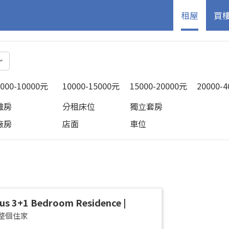
租屋
買
5000-10000元
10000-15000元
15000-20000元
20000-
雅房
分租床位
獨立套房
廠房
店面
車位
us 3+1 Bedroom Residence |
an District | Taipei Arena
整個住家
cious 42-Ping Designer