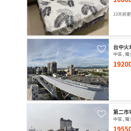
23天前
台中火
中區
,
獨
1920
第二市
中區
,
獨
1955