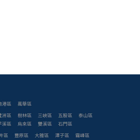
南港區
萬華區
蘆洲區
樹林區
三峽區
五股區
泰山區
平溪區
烏來區
雙溪區
石門區
井區
豐原區
大雅區
潭子區
霧峰區