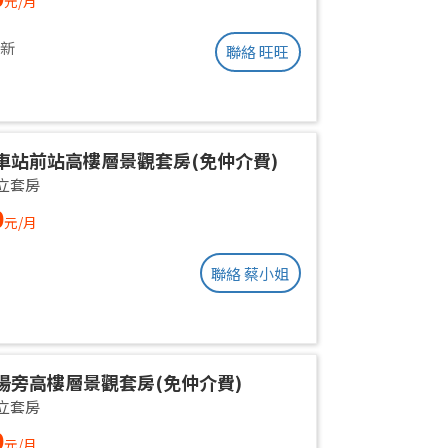
元/月
更新
聯絡 旺旺
車站前站高樓層景觀套房(免仲介費)
立套房
0
元/月
聯絡 蔡小姐
場旁高樓層景觀套房(免仲介費)
立套房
0
元/月