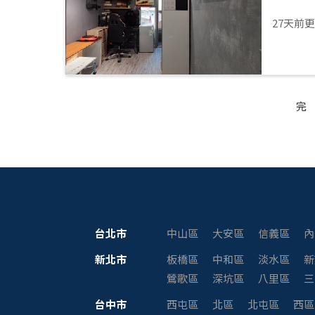
27天前
完
台北市
中山區
大安區
信義區
內
新北市
板橋區
中和區
淡水區
新
鶯歌區
深坑區
八里區
三
台中市
西屯區
北區
北屯區
西區