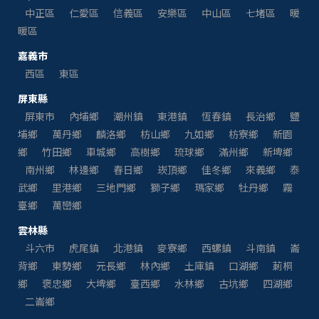
中正區
仁愛區
信義區
安樂區
中山區
七堵區
暖
暖區
嘉義市
西區
東區
屏東縣
屏東市
內埔鄉
潮州鎮
東港鎮
恆春鎮
長治鄉
鹽
埔鄉
萬丹鄉
麟洛鄉
枋山鄉
九如鄉
枋寮鄉
新園
鄉
竹田鄉
車城鄉
高樹鄉
琉球鄉
滿州鄉
新埤鄉
南州鄉
林邊鄉
春日鄉
崁頂鄉
佳冬鄉
來義鄉
泰
武鄉
里港鄉
三地門鄉
獅子鄉
瑪家鄉
牡丹鄉
霧
臺鄉
萬巒鄉
雲林縣
斗六市
虎尾鎮
北港鎮
麥寮鄉
西螺鎮
斗南鎮
崙
背鄉
東勢鄉
元長鄉
林內鄉
土庫鎮
口湖鄉
莿桐
鄉
褒忠鄉
大埤鄉
臺西鄉
水林鄉
古坑鄉
四湖鄉
二崙鄉