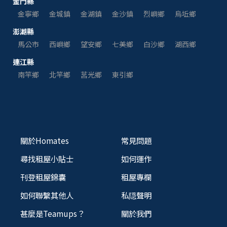
金門縣
金寧鄉
金城鎮
金湖鎮
金沙鎮
烈嶼鄉
烏坵鄉
澎湖縣
馬公市
西嶼鄉
望安鄉
七美鄉
白沙鄉
湖西鄉
連江縣
南竿鄉
北竿鄉
莒光鄉
東引鄉
關於Homates
常見問題
尋找租屋小貼士
如何運作
刊登租屋錦囊
租屋專欄
如何聯繫其他人
私隠聲明
甚麼是Teamups？
關於我們