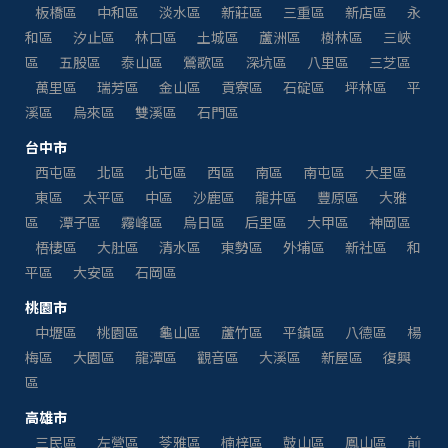
板橋區
中和區
淡水區
新莊區
三重區
新店區
永
和區
汐止區
林口區
土城區
蘆洲區
樹林區
三峽
區
五股區
泰山區
鶯歌區
深坑區
八里區
三芝區
萬里區
瑞芳區
金山區
貢寮區
石碇區
坪林區
平
溪區
烏來區
雙溪區
石門區
台中市
西屯區
北區
北屯區
西區
南區
南屯區
大里區
東區
太平區
中區
沙鹿區
龍井區
豐原區
大雅
區
潭子區
霧峰區
烏日區
后里區
大甲區
神岡區
梧棲區
大肚區
清水區
東勢區
外埔區
新社區
和
平區
大安區
石岡區
桃園市
中壢區
桃園區
龜山區
蘆竹區
平鎮區
八德區
楊
梅區
大園區
龍潭區
觀音區
大溪區
新屋區
復興
區
高雄市
三民區
左營區
苓雅區
楠梓區
鼓山區
鳳山區
前