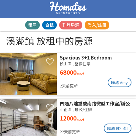
新世代房產及合租平台
租屋
合租
刊登房源
登入/註冊
溪湖鎮 放租中的房源
Spacious 3+1 Bedroom
Residence | Songshan District |
松山區
,
整個住家
Taipei Arena MRTSpacious 42-
68000
元/月
Ping Designer Apartment | Near
Taipei Arena MRT
聯絡 Amy
2天前更新
四通八達重慶南路微型工作室/辦公
室出租
中正區
,
辦公/住辦
12000
元/月
聯絡 陳小姐
22天前更新