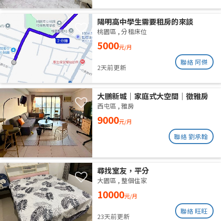
陽明高中學生需要租房的來談
桃園區
,
分租床位
5000
元/月
聯絡 阿傑
2天前更新
大鵬新城｜家庭式大空間｜徵雅房
室友 1 人
西屯區
,
雅房
9000
元/月
聯絡 劉承翰
尋找室友，平分
大園區
,
整個住家
10000
元/月
聯絡 旺旺
23天前更新