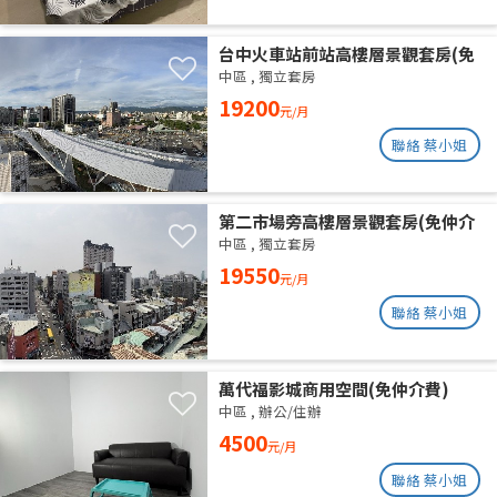
台中火車站前站高樓層景觀套房(免
仲介費)
中區
,
獨立套房
19200
元/月
聯絡 蔡小姐
第二市場旁高樓層景觀套房(免仲介
費)
中區
,
獨立套房
19550
元/月
聯絡 蔡小姐
萬代福影城商用空間(免仲介費)
中區
,
辦公/住辦
4500
元/月
聯絡 蔡小姐