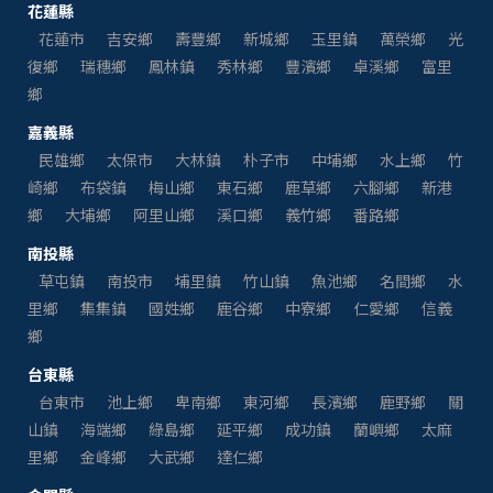
花蓮縣
花蓮市
吉安鄉
壽豐鄉
新城鄉
玉里鎮
萬榮鄉
光
復鄉
瑞穗鄉
鳳林鎮
秀林鄉
豐濱鄉
卓溪鄉
富里
鄉
嘉義縣
民雄鄉
太保市
大林鎮
朴子市
中埔鄉
水上鄉
竹
崎鄉
布袋鎮
梅山鄉
東石鄉
鹿草鄉
六腳鄉
新港
鄉
大埔鄉
阿里山鄉
溪口鄉
義竹鄉
番路鄉
南投縣
草屯鎮
南投市
埔里鎮
竹山鎮
魚池鄉
名間鄉
水
里鄉
集集鎮
國姓鄉
鹿谷鄉
中寮鄉
仁愛鄉
信義
鄉
台東縣
台東市
池上鄉
卑南鄉
東河鄉
長濱鄉
鹿野鄉
關
山鎮
海端鄉
綠島鄉
延平鄉
成功鎮
蘭嶼鄉
太麻
里鄉
金峰鄉
大武鄉
達仁鄉