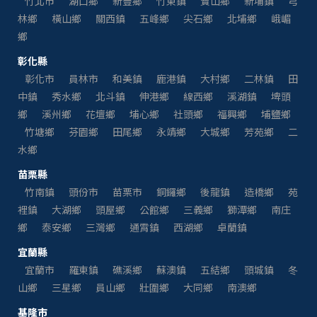
竹北市
湖口鄉
新豐鄉
竹東鎮
寶山鄉
新埔鎮
芎
林鄉
橫山鄉
關西鎮
五峰鄉
尖石鄉
北埔鄉
峨嵋
鄉
彰化縣
彰化市
員林市
和美鎮
鹿港鎮
大村鄉
二林鎮
田
中鎮
秀水鄉
北斗鎮
伸港鄉
線西鄉
溪湖鎮
埤頭
鄉
溪州鄉
花壇鄉
埔心鄉
社頭鄉
福興鄉
埔鹽鄉
竹塘鄉
芬園鄉
田尾鄉
永靖鄉
大城鄉
芳苑鄉
二
水鄉
苗栗縣
竹南鎮
頭份市
苗栗市
銅鑼鄉
後龍鎮
造橋鄉
苑
裡鎮
大湖鄉
頭屋鄉
公館鄉
三義鄉
獅潭鄉
南庄
鄉
泰安鄉
三灣鄉
通霄鎮
西湖鄉
卓蘭鎮
宜蘭縣
宜蘭市
羅東鎮
礁溪鄉
蘇澳鎮
五結鄉
頭城鎮
冬
山鄉
三星鄉
員山鄉
壯圍鄉
大同鄉
南澳鄉
基隆市