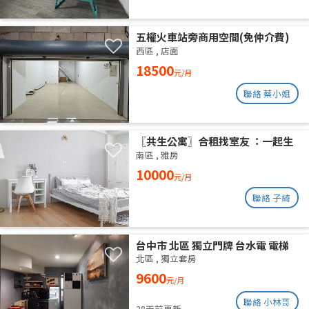
五權火車站旁商用空間(免仲介費)
西區
,
店面
18500
元/月
聯絡 蔡小姐
〖共生公寓〗合租找室友 ：一起生
活在良善的居家環境
南區
,
雅房
10000
元/月
聯絡 子綺
台中市 北區 獨立門牌 台水電 電梯
大樓 位於14樓 權狀10坪 有獨立陽
北區
,
獨立套房
台通風採光好 獨曬獨洗 不會淋雨
9600
元/月
聯絡 小林哥
28天前更新