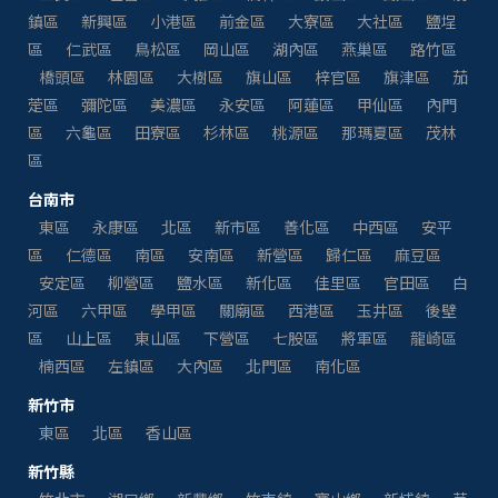
鎮區
新興區
小港區
前金區
大寮區
大社區
鹽埕
區
仁武區
鳥松區
岡山區
湖內區
燕巢區
路竹區
橋頭區
林園區
大樹區
旗山區
梓官區
旗津區
茄
萣區
彌陀區
美濃區
永安區
阿蓮區
甲仙區
內門
區
六龜區
田寮區
杉林區
桃源區
那瑪夏區
茂林
區
台南市
東區
永康區
北區
新市區
善化區
中西區
安平
區
仁德區
南區
安南區
新營區
歸仁區
麻豆區
安定區
柳營區
鹽水區
新化區
佳里區
官田區
白
河區
六甲區
學甲區
關廟區
西港區
玉井區
後壁
區
山上區
東山區
下營區
七股區
將軍區
龍崎區
楠西區
左鎮區
大內區
北門區
南化區
新竹市
東區
北區
香山區
新竹縣