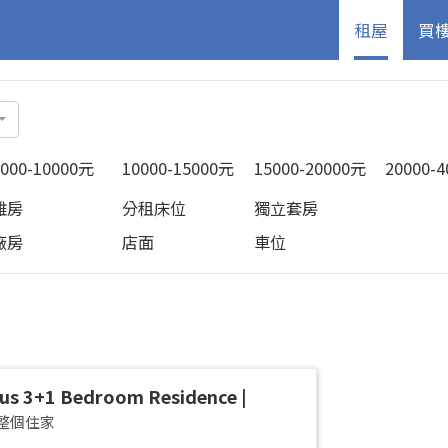
租屋
買
5000-10000元
10000-15000元
15000-20000元
20000-
雅房
分租床位
獨立套房
廠房
店面
車位
us 3+1 Bedroom Residence |
an District | Taipei Arena
整個住家
cious 42-Ping Designer