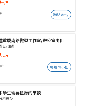
0
元/月
ent | Near Taipei Arena MRT
新
聯絡 Amy
達重慶南路微型工作室/辦公室出租
辦公/住辦
0
元/月
更新
聯絡 陳小姐
中學生需要租房的來談
分租床位