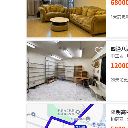
6800
Apartm
1天前更
四通八
中正區
,
1200
20天前
陽明高
桃園區
,