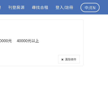
樓
刊登房源
尋找合租
登入/註冊
中/EN
40000元
40000元以上
清除條件