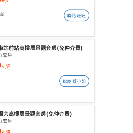
元/月
更新
聯絡 旺旺
車站前站高樓層景觀套房(免仲介費)
立套房
0
元/月
聯絡 蔡小姐
場旁高樓層景觀套房(免仲介費)
立套房
0
元/月