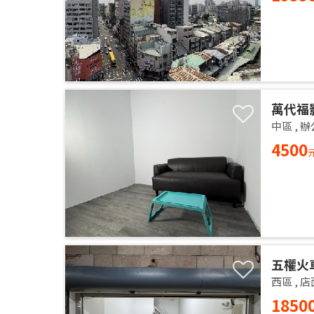
萬代福
中區
,
辦
4500
五權火
西區
,
店
1850