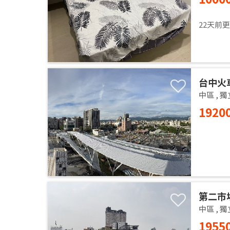
22天前
台中火
中區
,
獨
1920
第二市
中區
,
獨
1955