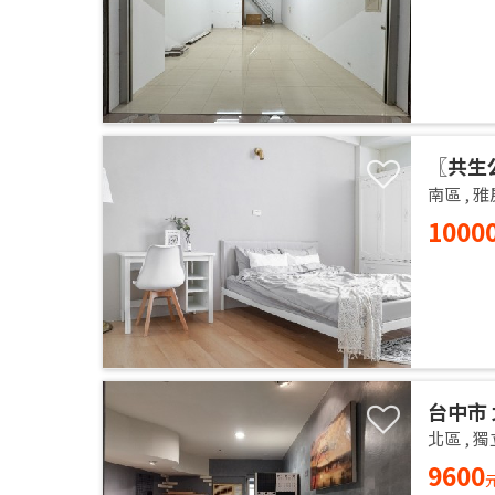
〖共生
的居家
南區
,
雅
1000
台中市 
14樓 
北區
,
獨
獨洗 
9600