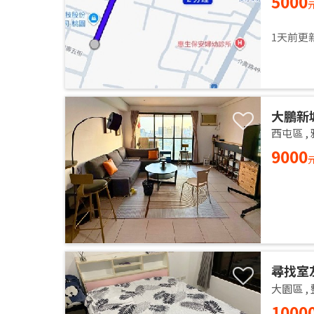
5000
1天前更
大鵬新
西屯區
,
9000
尋找室
大園區
,
1000