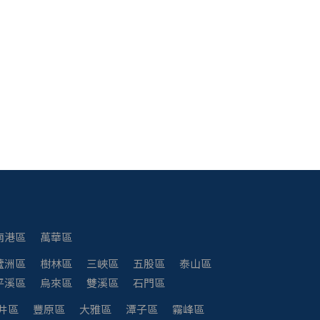
南港區
萬華區
蘆洲區
樹林區
三峽區
五股區
泰山區
平溪區
烏來區
雙溪區
石門區
井區
豐原區
大雅區
潭子區
霧峰區