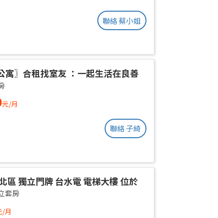
聯絡 蔡小姐
公寓〗合租找室友 ：一起生活在良善
環境
房
0
元/月
聯絡 子綺
北區 獨立門牌 台水電 電梯大樓 位於
權狀10坪 有獨立陽台通風採光好 獨曬
立套房
不會淋雨
元/月