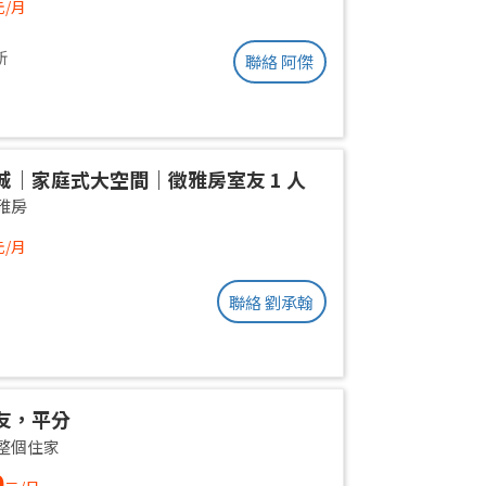
元/月
新
聯絡 阿傑
城｜家庭式大空間｜徵雅房室友 1 人
雅房
元/月
聯絡 劉承翰
友，平分
整個住家
0