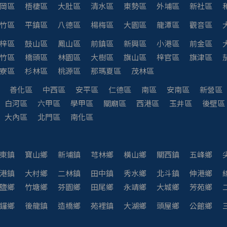
岡區
梧棲區
大肚區
清水區
東勢區
外埔區
新社區
竹區
平鎮區
八德區
楊梅區
大園區
龍潭區
觀音區
梓區
鼓山區
鳳山區
前鎮區
新興區
小港區
前金區
竹區
橋頭區
林園區
大樹區
旗山區
梓官區
旗津區
寮區
杉林區
桃源區
那瑪夏區
茂林區
善化區
中西區
安平區
仁德區
南區
安南區
新營區
白河區
六甲區
學甲區
關廟區
西港區
玉井區
後壁區
大內區
北門區
南化區
東鎮
寶山鄉
新埔鎮
芎林鄉
橫山鄉
關西鎮
五峰鄉
港鎮
大村鄉
二林鎮
田中鎮
秀水鄉
北斗鎮
伸港鄉
鹽鄉
竹塘鄉
芬園鄉
田尾鄉
永靖鄉
大城鄉
芳苑鄉
鑼鄉
後龍鎮
造橋鄉
苑裡鎮
大湖鄉
頭屋鄉
公館鄉