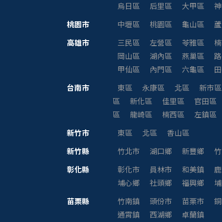
烏日區
后里區
大甲區
神
桃園市
中壢區
桃園區
龜山區
蘆
高雄市
三民區
左營區
苓雅區
楠
岡山區
湖內區
燕巢區
路
甲仙區
內門區
六龜區
田
台南市
東區
永康區
北區
新市區
區
新化區
佳里區
官田區
區
龍崎區
楠西區
左鎮區
新竹市
東區
北區
香山區
新竹縣
竹北市
湖口鄉
新豐鄉
竹
彰化縣
彰化市
員林市
和美鎮
鹿
埔心鄉
社頭鄉
福興鄉
埔
苗栗縣
竹南鎮
頭份市
苗栗市
銅
通霄鎮
西湖鄉
卓蘭鎮