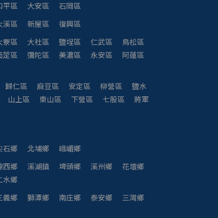
和平區
大安區
石岡區
大溪區
新屋區
復興區
大寮區
大社區
鹽埕區
仁武區
鳥松區
茄萣區
彌陀區
美濃區
永安區
阿蓮區
歸仁區
麻豆區
安定區
柳營區
鹽水
山上區
東山區
下營區
七股區
將軍
尖石鄉
北埔鄉
峨嵋鄉
線西鄉
溪湖鎮
埤頭鄉
溪州鄉
花壇鄉
二水鄉
三義鄉
獅潭鄉
南庄鄉
泰安鄉
三灣鄉