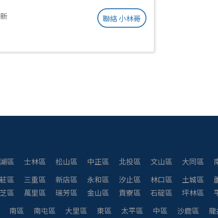
更新
聯絡 小林哥
湖區
士林區
松山區
中正區
北投區
文山區
大同區
莊區
三重區
新店區
永和區
汐止區
林口區
土城區
芝區
萬里區
瑞芳區
金山區
貢寮區
石碇區
坪林區
南區
南屯區
大里區
東區
太平區
中區
沙鹿區
龍