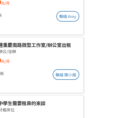
0
元/月
ent | Near Taipei Arena MRT
新
聯絡 Amy
達重慶南路微型工作室/辦公室出租
辦公/住辦
0
元/月
更新
聯絡 陳小姐
中學生需要租房的來談
分租床位