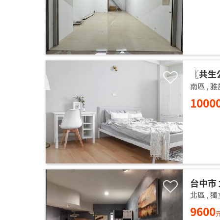
〖共生
的居家
南區
,
雅
1000
台中市 
14樓 
北區
,
獨
獨洗 
9600