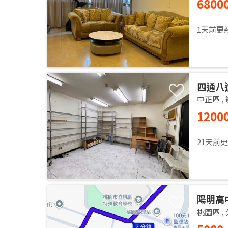
6800
Apartm
1天前更
四通八
中正區
,
1200
21天前
陽明高
桃園區
,