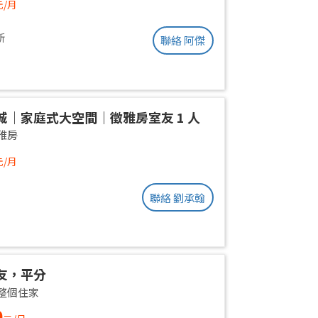
元/月
新
聯絡 阿傑
城｜家庭式大空間｜徵雅房室友 1 人
雅房
元/月
聯絡 劉承翰
友，平分
整個住家
0