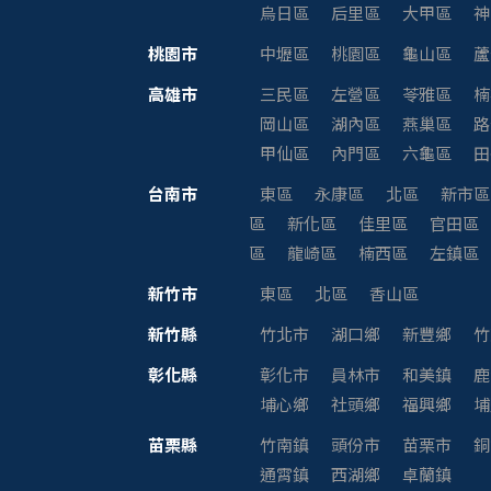
烏日區
后里區
大甲區
神
桃園市
中壢區
桃園區
龜山區
蘆
高雄市
三民區
左營區
苓雅區
楠
岡山區
湖內區
燕巢區
路
甲仙區
內門區
六龜區
田
台南市
東區
永康區
北區
新市區
區
新化區
佳里區
官田區
區
龍崎區
楠西區
左鎮區
新竹市
東區
北區
香山區
新竹縣
竹北市
湖口鄉
新豐鄉
竹
彰化縣
彰化市
員林市
和美鎮
鹿
埔心鄉
社頭鄉
福興鄉
埔
苗栗縣
竹南鎮
頭份市
苗栗市
銅
通霄鎮
西湖鄉
卓蘭鎮