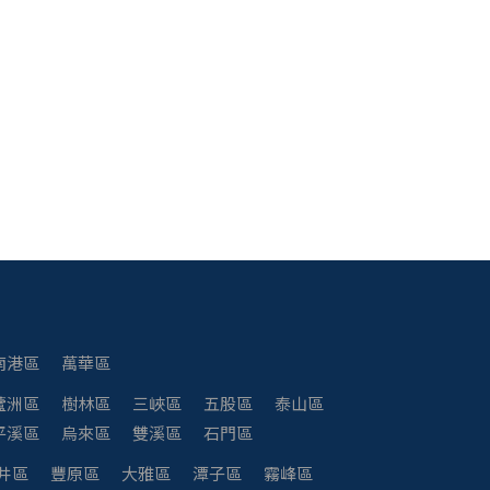
南港區
萬華區
蘆洲區
樹林區
三峽區
五股區
泰山區
平溪區
烏來區
雙溪區
石門區
井區
豐原區
大雅區
潭子區
霧峰區