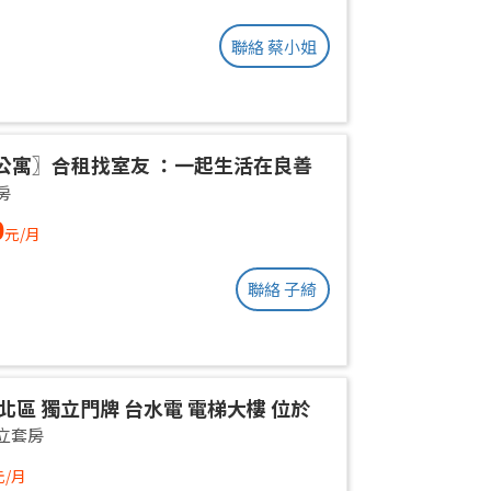
聯絡 蔡小姐
公寓〗合租找室友 ：一起生活在良善
環境
房
0
元/月
聯絡 子綺
北區 獨立門牌 台水電 電梯大樓 位於
權狀10坪 有獨立陽台通風採光好 獨曬
立套房
不會淋雨
元/月