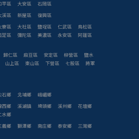
和平區
大安區
石岡區
大溪區
新屋區
復興區
大寮區
大社區
鹽埕區
仁武區
鳥松區
茄萣區
彌陀區
美濃區
永安區
阿蓮區
歸仁區
麻豆區
安定區
柳營區
鹽水
山上區
東山區
下營區
七股區
將軍
尖石鄉
北埔鄉
峨嵋鄉
線西鄉
溪湖鎮
埤頭鄉
溪州鄉
花壇鄉
二水鄉
三義鄉
獅潭鄉
南庄鄉
泰安鄉
三灣鄉