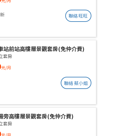
元/月
更新
聯絡 旺旺
車站前站高樓層景觀套房(免仲介費)
立套房
0
元/月
聯絡 蔡小姐
場旁高樓層景觀套房(免仲介費)
立套房
0
元/月