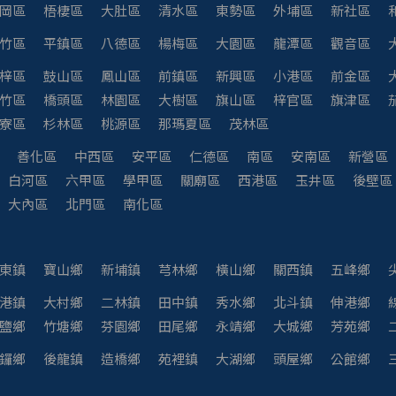
岡區
梧棲區
大肚區
清水區
東勢區
外埔區
新社區
竹區
平鎮區
八德區
楊梅區
大園區
龍潭區
觀音區
梓區
鼓山區
鳳山區
前鎮區
新興區
小港區
前金區
竹區
橋頭區
林園區
大樹區
旗山區
梓官區
旗津區
寮區
杉林區
桃源區
那瑪夏區
茂林區
善化區
中西區
安平區
仁德區
南區
安南區
新營區
白河區
六甲區
學甲區
關廟區
西港區
玉井區
後壁區
大內區
北門區
南化區
東鎮
寶山鄉
新埔鎮
芎林鄉
橫山鄉
關西鎮
五峰鄉
港鎮
大村鄉
二林鎮
田中鎮
秀水鄉
北斗鎮
伸港鄉
鹽鄉
竹塘鄉
芬園鄉
田尾鄉
永靖鄉
大城鄉
芳苑鄉
鑼鄉
後龍鎮
造橋鄉
苑裡鎮
大湖鄉
頭屋鄉
公館鄉