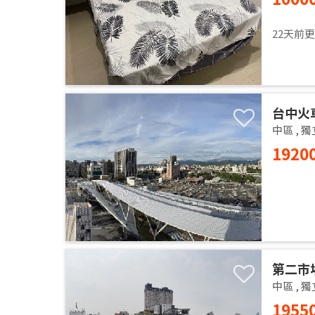
22天前
台中火
中區
,
獨
1920
第二市
中區
,
獨
1955