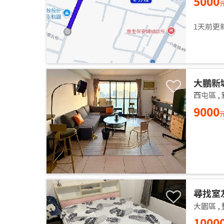
5000
1天前更
大鵬新
西屯區
,
9000
尋找室
大園區
,
1000