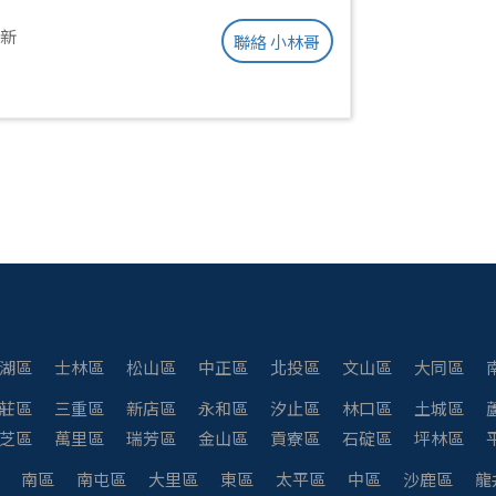
更新
聯絡 小林哥
湖區
士林區
松山區
中正區
北投區
文山區
大同區
莊區
三重區
新店區
永和區
汐止區
林口區
土城區
芝區
萬里區
瑞芳區
金山區
貢寮區
石碇區
坪林區
南區
南屯區
大里區
東區
太平區
中區
沙鹿區
龍