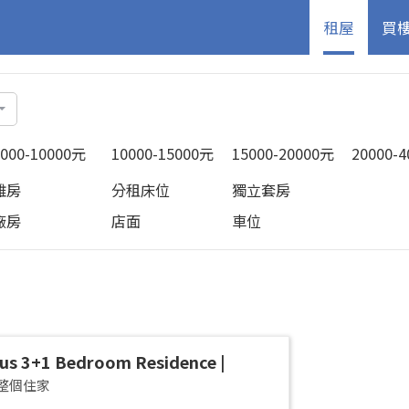
租屋
買
5000-10000元
10000-15000元
15000-20000元
20000-
雅房
分租床位
獨立套房
廠房
店面
車位
us 3+1 Bedroom Residence |
an District | Taipei Arena
整個住家
cious 42-Ping Designer