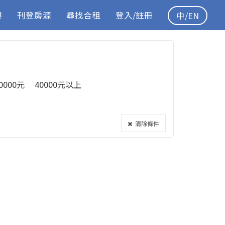
樓
刊登房源
尋找合租
登入/註冊
中/EN
40000元
40000元以上
清除條件