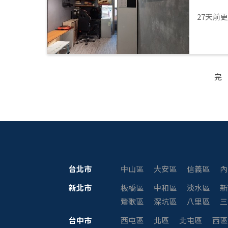
27天前
完
台北市
中山區
大安區
信義區
內
新北市
板橋區
中和區
淡水區
新
鶯歌區
深坑區
八里區
三
台中市
西屯區
北區
北屯區
西區